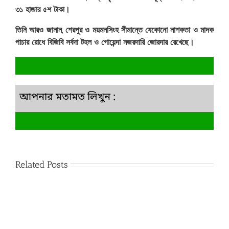
৩১ হাজার ৫শ টাকা।
তিনি আরও জানান, শেরপুর ও ময়মনসিংহ সীমান্তে যেকোনো নাশকতা ও মাদক
পাচার রোধে বিজিবি সর্বদা টহল ও গোয়েন্দা নজরদারি জোরদার রেখেছে।
আপনার মতামত লিখুন :
Related Posts