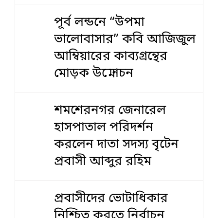
পূর্ব লন্ডনে “উপমা
ভালোবাসার” কবি আজিজুল
আম্বিয়ারের কাব্যগ্রন্থের
মোড়ক উন্মোচন
শমশেরনগর জেনারেল
হাসপাতাল পরিদর্শন
করলেন দাতা সদস্য বৃটেন
প্রবাসী আব্দুর রহিম
প্রবাসীদের ভোটাধিকার
নিশ্চিত করতে নির্বাচন