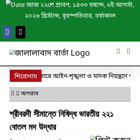
Skip
আজ ২২শে শ্রাবণ, ১৪৩৩ বঙ্গাব্দ, ৬ই আগস্ট,
to
২০২৬ খ্রিস্টাব্দ, বৃহস্পতিবার, বর্ষাকাল
content
তার
মৌলভীবাজারে আইন-শৃঙ্খলা ও মাদক নিয়ন্ত্রণে পুল
শিরোনাম
অপরাধ
শ্রীবরদী সীমান্তে নিষিদ্ধ ভারতীয় ২২১
বোতল মদ উদ্ধার