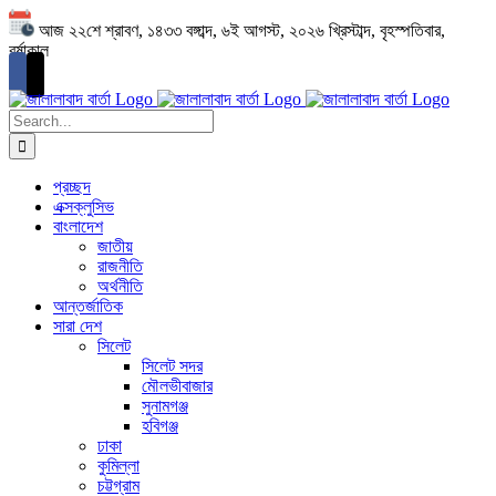
Skip
আজ ২২শে শ্রাবণ, ১৪৩৩ বঙ্গাব্দ, ৬ই আগস্ট, ২০২৬ খ্রিস্টাব্দ, বৃহস্পতিবার,
to
বর্ষাকাল
content
Search
for:
প্রচ্ছদ
এক্সক্লুসিভ
বাংলাদেশ
জাতীয়
রাজনীতি
অর্থনীতি
আন্তর্জাতিক
সারা দেশ
সিলেট
সিলেট সদর
মৌলভীবাজার
সুনামগঞ্জ
হবিগঞ্জ
ঢাকা
কুমিল্লা
চট্টগ্রাম