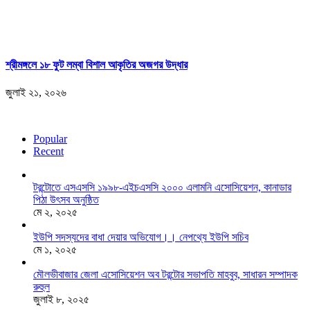
শ্রীমঙ্গলে ১৮ ফুট লম্বা বিশাল আকৃতির অজগর উদ্ধার
জুলাই ২১, ২০২৬
Popular
Recent
টরন্টোতে এসএসসি ১৯৯৮-এইচএসসি ২০০০ এলামনি এসোসিয়েশন, কানাডার
পিঠা উৎসব অনুষ্ঠিত
মে ২, ২০২৫
ইউপি সদস্যদের বাধা দেয়ার অভিযোগ।। নেপথ্যে ইউপি সচিব
মে ১, ২০২৫
মৌলভীবাজার জেলা এসোসিয়েশন অব টরন্টোর সভাপতি মাহবুব, সাধারন সম্পাদক
রুহুল
জুলাই ৮, ২০২৫