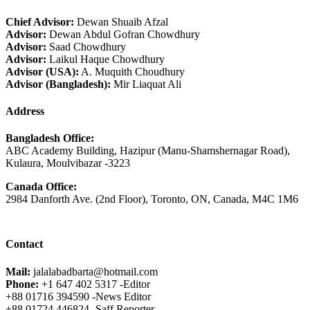
Chief Advisor:
Dewan Shuaib Afzal
Advisor:
Dewan Abdul Gofran Chowdhury
Advisor:
Saad Chowdhury
Advisor:
Laikul Haque Chowdhury
Advisor (USA):
A. Muquith Choudhury
Advisor (Bangladesh):
Mir Liaquat Ali
Address
Bangladesh Office:
ABC Academy Building, Hazipur (Manu-Shamshernagar Road),
Kulaura, Moulvibazar -3223
Canada Office:
2984 Danforth Ave. (2nd Floor), Toronto, ON, Canada, M4C 1M6
Contact
Mail:
jalalabadbarta@hotmail.com
Phone:
+1 647 402 5317 -Editor
+88 01716 394590 -News Editor
+88 01724 446824 -Saff Reporter