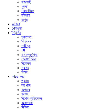
রাজশাহী
খুলনা
ময়মনসিংহ
বরিশাল
রংপুর
কানাডা
খেলাধুলা
দৈনিন্দিন
মুক্তমত
শিক্ষাঙ্গন
সাহিত্য
ধর্ম
তথ্যপ্রযুক্তি
লাইফস্টাইল
বিনোদন
স্বাস্থ্য
শিক্ষা
আরও খবর
প্রবাস
সব খবর
অপরাধ
কলাম
বিশেষ প্রতিবেদন
আবহাওয়া
মিডিয়া