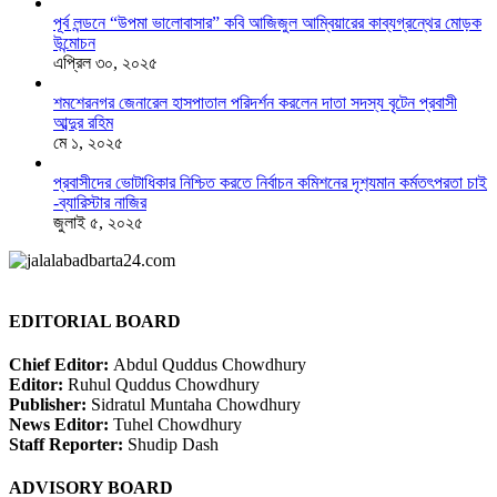
পূর্ব লন্ডনে “উপমা ভালোবাসার” কবি আজিজুল আম্বিয়ারের কাব্যগ্রন্থের মোড়ক
উন্মোচন
এপ্রিল ৩০, ২০২৫
শমশেরনগর জেনারেল হাসপাতাল পরিদর্শন করলেন দাতা সদস্য বৃটেন প্রবাসী
আব্দুর রহিম
মে ১, ২০২৫
প্রবাসীদের ভোটাধিকার নিশ্চিত করতে নির্বাচন কমিশনের দৃশ‍্যমান কর্মতৎপরতা চাই
-ব্যারিস্টার নাজির
জুলাই ৫, ২০২৫
EDITORIAL BOARD
Chief Editor:
Abdul Quddus Chowdhury
Editor:
Ruhul Quddus Chowdhury
Publisher:
Sidratul Muntaha Chowdhury
News Editor:
Tuhel Chowdhury
Staff Reporter:
Shudip Dash
ADVISORY BOARD