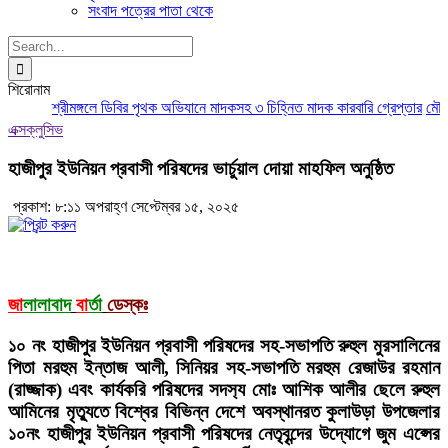
সংবাদ পত্রের পাতা থেকে
Search
for:
শিরোনাম
শ্রীমঙ্গলে ডিবির পৃথক অভিযানে মাদকসহ ৩ চিহ্নিত মাদক কারবারি গ্রেপ্তার
মৌলভীব
এক্সক্লুসিভ
হাজীপুর ইউনিয়ন প্রবাসী পরিষদের ভার্চুয়াল দোয়া মাহফিল অনুষ্ঠিত
প্রকাশ: ৮:১১ অপরাহ্ণ সেপ্টেম্বর ১৫, ২০২৫
জা
লালাবাদ
বা
র্তা
ডেস্কঃ
১০ নং হাজীপুর ইউনিয়ন প্রবাসী পরিষদের সহ-সভাপতি রুহুল মুরসালিনের
পিতা মরহুম ইন্তাজ আলী, সিনিয়র সহ-সভাপতি মরহুম রেজাউর রহমান
(রাজ্জাক) এবং কার্যকরি পরিষদের সদস‍্য মোঃ আশিক আলীর ছেলে রুহুল
আমিনের মৃত্যুতে বিশ্বের বিভিন্ন দেশে অবস্থানরত কুলাউড়া উপজেলার
১০নং হাজীপুর ইউনিয়ন প্রবাসী পরিষদের নেতৃবৃন্দের উদ্যোগে জুম এপ্সের