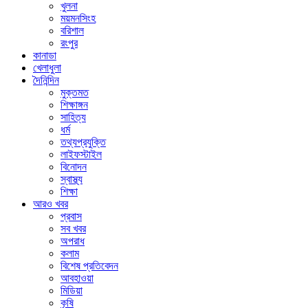
খুলনা
ময়মনসিংহ
বরিশাল
রংপুর
কানাডা
খেলাধুলা
দৈনিন্দিন
মুক্তমত
শিক্ষাঙ্গন
সাহিত্য
ধর্ম
তথ্যপ্রযুক্তি
লাইফস্টাইল
বিনোদন
স্বাস্থ্য
শিক্ষা
আরও খবর
প্রবাস
সব খবর
অপরাধ
কলাম
বিশেষ প্রতিবেদন
আবহাওয়া
মিডিয়া
কৃষি