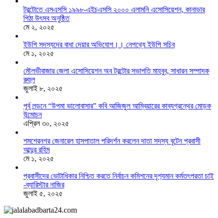
টরন্টোতে এসএসসি ১৯৯৮-এইচএসসি ২০০০ এলামনি এসোসিয়েশন, কানাডার
পিঠা উৎসব অনুষ্ঠিত
মে ২, ২০২৫
ইউপি সদস্যদের বাধা দেয়ার অভিযোগ।। নেপথ্যে ইউপি সচিব
মে ১, ২০২৫
মৌলভীবাজার জেলা এসোসিয়েশন অব টরন্টোর সভাপতি মাহবুব, সাধারন সম্পাদক
রুহুল
জুলাই ৮, ২০২৫
পূর্ব লন্ডনে “উপমা ভালোবাসার” কবি আজিজুল আম্বিয়ারের কাব্যগ্রন্থের মোড়ক
উন্মোচন
এপ্রিল ৩০, ২০২৫
শমশেরনগর জেনারেল হাসপাতাল পরিদর্শন করলেন দাতা সদস্য বৃটেন প্রবাসী
আব্দুর রহিম
মে ১, ২০২৫
প্রবাসীদের ভোটাধিকার নিশ্চিত করতে নির্বাচন কমিশনের দৃশ‍্যমান কর্মতৎপরতা চাই
-ব্যারিস্টার নাজির
জুলাই ৫, ২০২৫