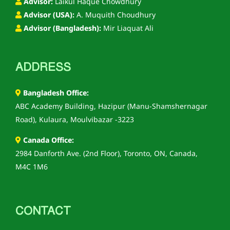
Advisor:
Laikul Haque Chowdhury
Advisor (USA):
A. Muquith Choudhury
Advisor (Bangladesh):
Mir Liaquat Ali
ADDRESS
Bangladesh Office:
ABC Academy Building, Hazipur (Manu-Shamshernagar
Road), Kulaura, Moulvibazar -3223
Canada Office:
2984 Danforth Ave. (2nd Floor), Toronto, ON, Canada,
M4C 1M6
CONTACT