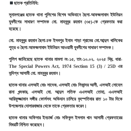
ছাতক প্রতিনিধি:
সুনামগঞ্জের ছাতক থানা পুলিশের বিশেষ অভিযানে ছৈলা-আফজলাবাদ ইউনিয়ন
যুবলীগের সাধারণ সম্পাদক মো. মাহবুবুর রহমান (৩৫)-কে গ্রেফতার করা
হয়েছে।
মো. মাহবুবুর রহমান ছৈলা-চক ইসবপুর ইনাম পাড়া গ্রামের মো.আব্দুল খালিকের
পুত্র ও ছৈলা-আফজলাবাদ ইউনিয়ন আওয়ামী যুবলীগের সাধারণ সম্পাদক।
পুলিশ জানিয়েছে ছাতক থানার মামলা নং-১৫, তাং-১০.০২. ২০২৫ খ্রি, ধারা-
The Special Powers Act, 1974 Section 15 (3) / 25D এর
সন্দিগ্ধ আসামী মো. মাহবুবুর রহমান।
ছাতক থানার এসআই মোঃ সাদেক, এসআই মোঃ সিকান্দর আলী, এসআই সোহেল
রানা খন্দকার, এসআই মো. আব্দুল লতিফ এএসআই তোহা, এএসআই
আরিফুজ্জামান সঙ্গীয় ফোর্সসহ অভিযান চালিয়ে বৃহস্পতিবার রাত ১০ টার দিকে
উপজেলার দোলারবাজার থেকে তাকে গ্রেফতার করেন।
ছাতক থানার অফিসার ইনচার্জ মোঃ সফিকুল ইসলাম খান
আসামী গ্রেফতারের
বিষয়টি নিশ্চিত করেছেন।