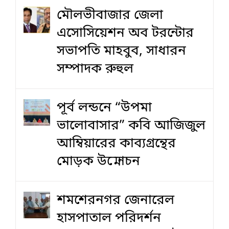
মৌলভীবাজার জেলা
এসোসিয়েশন অব টরন্টোর
সভাপতি মাহবুব, সাধারন
সম্পাদক রুহুল
পূর্ব লন্ডনে “উপমা
ভালোবাসার” কবি আজিজুল
আম্বিয়ারের কাব্যগ্রন্থের
মোড়ক উন্মোচন
শমশেরনগর জেনারেল
হাসপাতাল পরিদর্শন