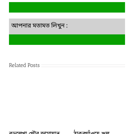
আপনার মতামত লিখুন :
Related Posts
বড়লেখা পৌর জামায়াত
ঠাকুরগাঁওয়ে স্কুল