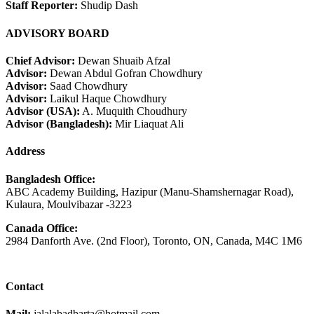
Staff Reporter:
Shudip Dash
ADVISORY BOARD
Chief Advisor:
Dewan Shuaib Afzal
Advisor:
Dewan Abdul Gofran Chowdhury
Advisor:
Saad Chowdhury
Advisor:
Laikul Haque Chowdhury
Advisor (USA):
A. Muquith Choudhury
Advisor (Bangladesh):
Mir Liaquat Ali
Address
Bangladesh Office:
ABC Academy Building, Hazipur (Manu-Shamshernagar Road),
Kulaura, Moulvibazar -3223
Canada Office:
2984 Danforth Ave. (2nd Floor), Toronto, ON, Canada, M4C 1M6
Contact
Mail:
jalalabadbarta@hotmail.com