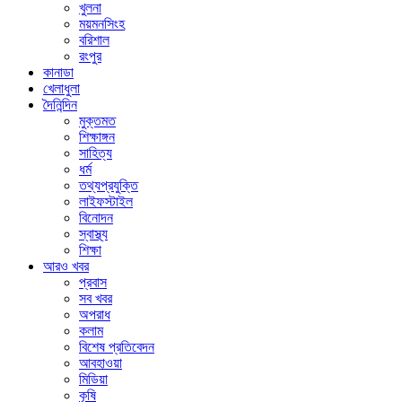
খুলনা
ময়মনসিংহ
বরিশাল
রংপুর
কানাডা
খেলাধুলা
দৈনিন্দিন
মুক্তমত
শিক্ষাঙ্গন
সাহিত্য
ধর্ম
তথ্যপ্রযুক্তি
লাইফস্টাইল
বিনোদন
স্বাস্থ্য
শিক্ষা
আরও খবর
প্রবাস
সব খবর
অপরাধ
কলাম
বিশেষ প্রতিবেদন
আবহাওয়া
মিডিয়া
কৃষি