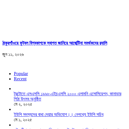
ঠাকুরগাঁওয়ে ফুটবল বিশ্বকাপকে স্বাগত জানিয়ে আর্জেন্টিনা সমর্থকদের র‍্যালি
জুন ১১, ২০২৬
Popular
Recent
টরন্টোতে এসএসসি ১৯৯৮-এইচএসসি ২০০০ এলামনি এসোসিয়েশন, কানাডার
পিঠা উৎসব অনুষ্ঠিত
মে ২, ২০২৫
ইউপি সদস্যদের বাধা দেয়ার অভিযোগ।। নেপথ্যে ইউপি সচিব
মে ১, ২০২৫