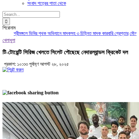
সংবাদ পত্রের পাতা থেকে
Search
for:
শিরোনাম
শ্রীমঙ্গলে ডিবির পৃথক অভিযানে মাদকসহ ৩ চিহ্নিত মাদক কারবারি গ্রেপ্তার
মৌলভীবাজার
খেলাধুলা
টি-টোয়েন্টি সিরিজ খেলতে সিলেট পৌছেছে নেদারল্যান্ডস ক্রিকেট দল
প্রকাশ: ১০:৩৩ পূর্বাহ্ণ আগস্ট ২৮, ২০২৫