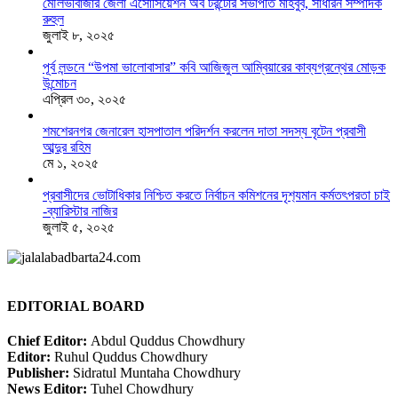
মৌলভীবাজার জেলা এসোসিয়েশন অব টরন্টোর সভাপতি মাহবুব, সাধারন সম্পাদক
রুহুল
জুলাই ৮, ২০২৫
পূর্ব লন্ডনে “উপমা ভালোবাসার” কবি আজিজুল আম্বিয়ারের কাব্যগ্রন্থের মোড়ক
উন্মোচন
এপ্রিল ৩০, ২০২৫
শমশেরনগর জেনারেল হাসপাতাল পরিদর্শন করলেন দাতা সদস্য বৃটেন প্রবাসী
আব্দুর রহিম
মে ১, ২০২৫
প্রবাসীদের ভোটাধিকার নিশ্চিত করতে নির্বাচন কমিশনের দৃশ‍্যমান কর্মতৎপরতা চাই
-ব্যারিস্টার নাজির
জুলাই ৫, ২০২৫
EDITORIAL BOARD
Chief Editor:
Abdul Quddus Chowdhury
Editor:
Ruhul Quddus Chowdhury
Publisher:
Sidratul Muntaha Chowdhury
News Editor:
Tuhel Chowdhury