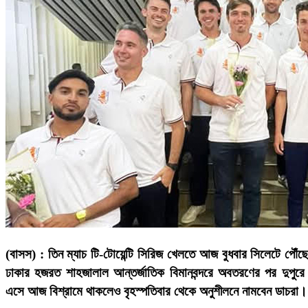
(বাসস) : তিন ম্যাচ টি-টোয়েন্টি সিরিজ খেলতে আজ বুধবার সিলেটে পৌঁ
ঢাকার হজরত শাহজালাল আন্তর্জাতিক বিমানবন্দরে অবতরণের পর দুপুরে
এসে আজ বিশ্রামে থাকলেও বৃহস্পতিবার থেকে অনুশীলনে নামবেন ডাচরা।