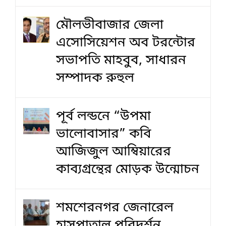
মৌলভীবাজার জেলা
এসোসিয়েশন অব টরন্টোর
সভাপতি মাহবুব, সাধারন
সম্পাদক রুহুল
পূর্ব লন্ডনে “উপমা
ভালোবাসার” কবি
আজিজুল আম্বিয়ারের
কাব্যগ্রন্থের মোড়ক উন্মোচন
শমশেরনগর জেনারেল
হাসপাতাল পরিদর্শন