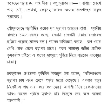
করেছেন প্রায় ৪০ লাখ টাকা। শুধু ড্রাগন নয়—এ বাগানে চোখে
পড়ে মাল্টা, পেয়ারা, লেবুসহ আরও অনেক ফলগাছের সবুজ
সমারোহ।
মৌসুমভেদে প্রতিদিন কয়েক মণ ড্রাগন তুলছেন তারা। স্থানীয়
বাজারে যেমন বিক্রি হচ্ছে, তেমনি রাজধানী ঢাকার বাজারেও
ছড়িয়ে পড়েছে তাদের ফল। তাদের অভিজ্ঞতা বলছে—অল্প খরচে
বেশি লাভ মেলে ড্রাগন চাষে। ফলে সামান্য জমির মালিক
কৃষকরাও চাইলে এ ফলের মাধ্যমে ঘুরিয়ে নিতে পারবেন ভাগ্যের
চাকা।
চরফ্যাসন উপজেলা কৃষিবিদ নাজমুল হুদা বলেন, “দক্ষিণাঞ্চলে
ড্রাগন চাষ এখন চোখে পড়ার মতো বেড়েছে। একবার যত্ন
নিলেই এ গাছ সারা বছর ফল দেয়। আগামী দিনে চরফ্যাসনের
আরও অনেক গ্রামে ড্রাগন চাষ বিস্তৃত হবে বলে আমরা
আশাবাদী।”