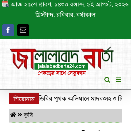
Skip
আজ ২৫শে শ্রাবণ, ১৪৩৩ বঙ্গাব্দ, ৯ই আগস্ট, ২০২৬
to
খ্রিস্টাব্দ, রবিবার, বর্ষাকাল
content
শ্রীমঙ্গলে ডিবির পৃথক অভিযানে মাদকসহ ৩ চিহ্নিত মা
শিরোনাম
কৃষি