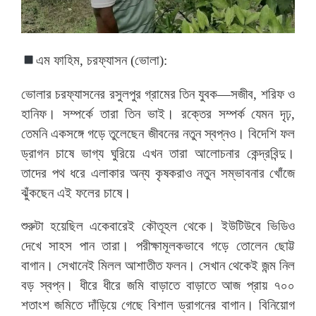
এম ফাহিম, চরফ্যাসন (ভোলা):
ভোলার চরফ্যাসনের রসুলপুর গ্রামের তিন যুবক—সজীব, শরিফ ও
হানিফ। সম্পর্কে তারা তিন ভাই। রক্তের সম্পর্ক যেমন দৃঢ়,
তেমনি একসঙ্গে গড়ে তুলেছেন জীবনের নতুন স্বপ্নও। বিদেশি ফল
ড্রাগন চাষে ভাগ্য ঘুরিয়ে এখন তারা আলোচনার কেন্দ্রবিন্দু।
তাদের পথ ধরে এলাকার অন্য কৃষকরাও নতুন সম্ভাবনার খোঁজে
ঝুঁকছেন এই ফলের চাষে।
শুরুটা হয়েছিল একেবারেই কৌতূহল থেকে। ইউটিউবে ভিডিও
দেখে সাহস পান তারা। পরীক্ষামূলকভাবে গড়ে তোলেন ছোট্ট
বাগান। সেখানেই মিলল আশাতীত ফলন। সেখান থেকেই জন্ম নিল
বড় স্বপ্ন। ধীরে ধীরে জমি বাড়াতে বাড়াতে আজ প্রায় ৭০০
শতাংশ জমিতে দাঁড়িয়ে গেছে বিশাল ড্রাগনের বাগান। বিনিয়োগ