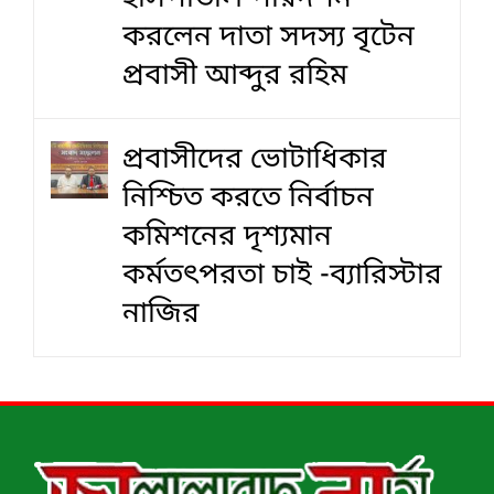
করলেন দাতা সদস্য বৃটেন
প্রবাসী আব্দুর রহিম
প্রবাসীদের ভোটাধিকার
নিশ্চিত করতে নির্বাচন
কমিশনের দৃশ‍্যমান
কর্মতৎপরতা চাই -ব্যারিস্টার
নাজির