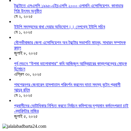
টরন্টোতে এসএসসি ১৯৯৮-এইচএসসি ২০০০ এলামনি এসোসিয়েশন, কানাডার
পিঠা উৎসব অনুষ্ঠিত
মে ২, ২০২৫
ইউপি সদস্যদের বাধা দেয়ার অভিযোগ।। নেপথ্যে ইউপি সচিব
মে ১, ২০২৫
মৌলভীবাজার জেলা এসোসিয়েশন অব টরন্টোর সভাপতি মাহবুব, সাধারন সম্পাদক
রুহুল
জুলাই ৮, ২০২৫
পূর্ব লন্ডনে “উপমা ভালোবাসার” কবি আজিজুল আম্বিয়ারের কাব্যগ্রন্থের মোড়ক
উন্মোচন
এপ্রিল ৩০, ২০২৫
শমশেরনগর জেনারেল হাসপাতাল পরিদর্শন করলেন দাতা সদস্য বৃটেন প্রবাসী
আব্দুর রহিম
মে ১, ২০২৫
প্রবাসীদের ভোটাধিকার নিশ্চিত করতে নির্বাচন কমিশনের দৃশ‍্যমান কর্মতৎপরতা চাই
-ব্যারিস্টার নাজির
জুলাই ৫, ২০২৫