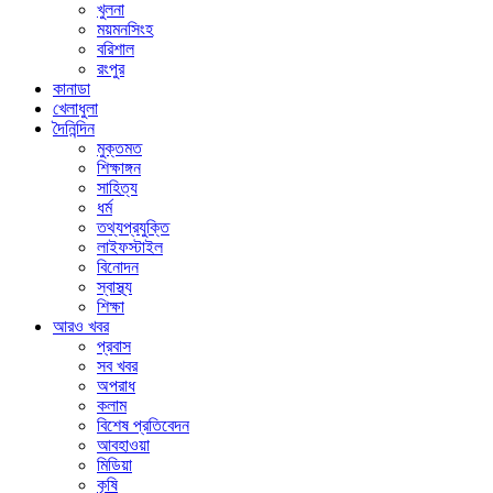
খুলনা
ময়মনসিংহ
বরিশাল
রংপুর
কানাডা
খেলাধুলা
দৈনিন্দিন
মুক্তমত
শিক্ষাঙ্গন
সাহিত্য
ধর্ম
তথ্যপ্রযুক্তি
লাইফস্টাইল
বিনোদন
স্বাস্থ্য
শিক্ষা
আরও খবর
প্রবাস
সব খবর
অপরাধ
কলাম
বিশেষ প্রতিবেদন
আবহাওয়া
মিডিয়া
কৃষি