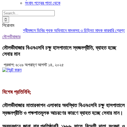
সংবাদ পত্রের পাতা থেকে
Search
for:
শিরোনাম
শ্রীমঙ্গলে ডিবির পৃথক অভিযানে মাদকসহ ৩ চিহ্নিত মাদক কারবারি গ্রেপ্তার
ম
মৌলভীবাজার
মৌলভীবাজার বিএনএসবি চক্ষু হাসপাতালে স্বজনপ্রীতি, ব্যাহত হচ্ছে
সেবার মান
প্রকাশ: ৬:২৬ অপরাহ্ণ আগস্ট ১৪, ২০২৫
বিশেষ প্রতিনিধি;
মৌলভীবাজার মাতারকাপন এলাকায় অবস্থিত বিএনএসবি চক্ষু হাসপাতালে
স্বজনপ্রীতি ও পক্ষপাতমূলক আচরণের কারণে ব্যাহত হচ্ছে সেবার মান।
অনুসন্ধানে জানা যায়,প্রতিষ্ঠানঠি ১৯৮৬ সালে বিদেশী দাতা সংস্থা ও