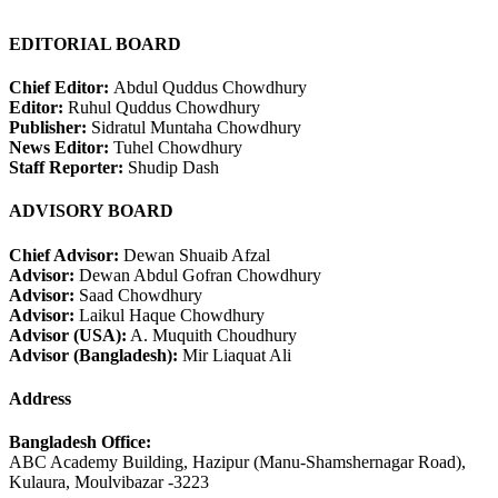
EDITORIAL BOARD
Chief Editor:
Abdul Quddus Chowdhury
Editor:
Ruhul Quddus Chowdhury
Publisher:
Sidratul Muntaha Chowdhury
News Editor:
Tuhel Chowdhury
Staff Reporter:
Shudip Dash
ADVISORY BOARD
Chief Advisor:
Dewan Shuaib Afzal
Advisor:
Dewan Abdul Gofran Chowdhury
Advisor:
Saad Chowdhury
Advisor:
Laikul Haque Chowdhury
Advisor (USA):
A. Muquith Choudhury
Advisor (Bangladesh):
Mir Liaquat Ali
Address
Bangladesh Office:
ABC Academy Building, Hazipur (Manu-Shamshernagar Road),
Kulaura, Moulvibazar -3223