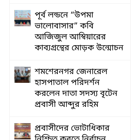
পূর্ব লন্ডনে “উপমা
ভালোবাসার” কবি
আজিজুল আম্বিয়ারের
কাব্যগ্রন্থের মোড়ক উন্মোচন
শমশেরনগর জেনারেল
হাসপাতাল পরিদর্শন
করলেন দাতা সদস্য বৃটেন
প্রবাসী আব্দুর রহিম
প্রবাসীদের ভোটাধিকার
নিশ্চিত করতে নির্বাচন