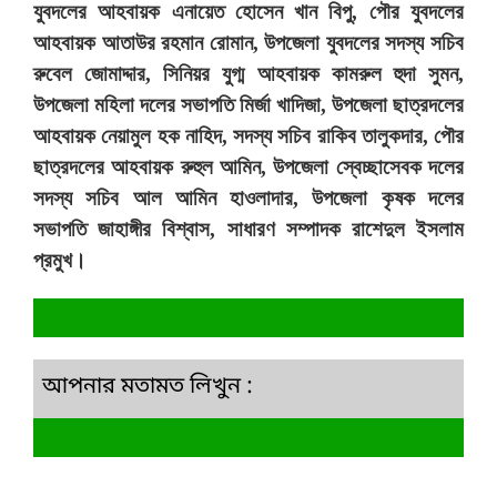
যুবদলের আহবায়ক এনায়েত হোসেন খান বিপু, পৌর যুবদলের
আহবায়ক আতাউর রহমান রোমান, উপজেলা যুবদলের সদস্য সচিব
রুবেল জোমাদ্দার, সিনিয়র যুগ্ম আহবায়ক কামরুল হুদা সুমন,
উপজেলা মহিলা দলের সভাপতি মির্জা খাদিজা, উপজেলা ছাত্রদলের
আহবায়ক নেয়ামুল হক নাহিদ, সদস্য সচিব রাকিব তালুকদার, পৌর
ছাত্রদলের আহবায়ক রুহুল আমিন, উপজেলা স্বেচ্ছাসেবক দলের
সদস্য সচিব আল আমিন হাওলাদার, উপজেলা কৃষক দলের
সভাপতি জাহাঙ্গীর বিশ্বাস, সাধারণ সম্পাদক রাশেদুল ইসলাম
প্রমুখ।
আপনার মতামত লিখুন :