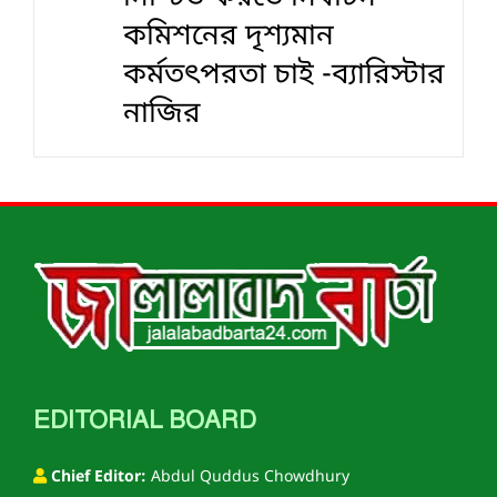
কমিশনের দৃশ‍্যমান
কর্মতৎপরতা চাই -ব্যারিস্টার
নাজির
EDITORIAL BOARD
Chief Editor:
Abdul Quddus Chowdhury