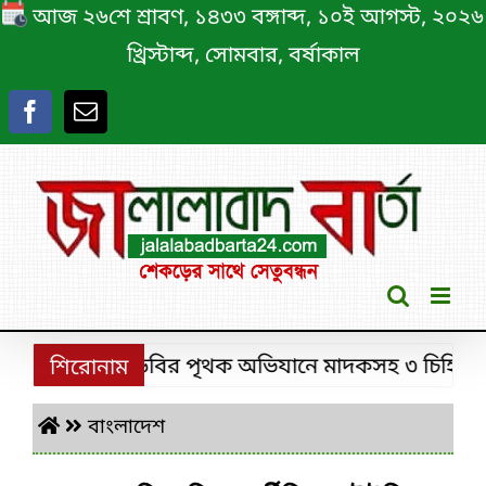
Skip
আজ ২৬শে শ্রাবণ, ১৪৩৩ বঙ্গাব্দ, ১০ই আগস্ট, ২০২৬
to
খ্রিস্টাব্দ, সোমবার, বর্ষাকাল
content
শ্রীমঙ্গলে ডিবির পৃথক অভিযানে মাদকসহ ৩ চিহ্নিত মাদক
শিরোনাম
বাংলাদেশ