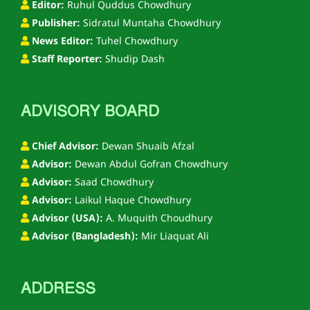
Editor:
Ruhul Quddus Chowdhury
Publisher:
Sidratul Muntaha Chowdhury
News Editor:
Tuhel Chowdhury
Staff Reporter:
Shudip Dash
ADVISORY BOARD
Chief Advisor:
Dewan Shuaib Afzal
Advisor:
Dewan Abdul Gofran Chowdhury
Advisor:
Saad Chowdhury
Advisor:
Laikul Haque Chowdhury
Advisor (USA):
A. Muquith Choudhury
Advisor (Bangladesh):
Mir Liaquat Ali
ADDRESS