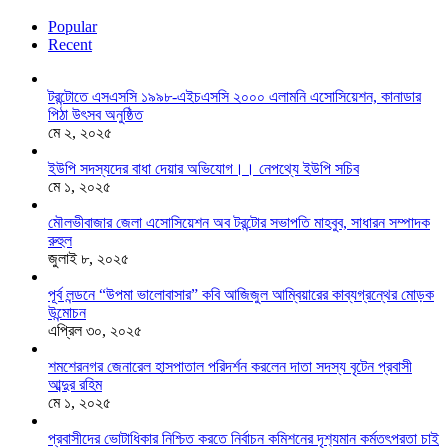
Popular
Recent
টরন্টোতে এসএসসি ১৯৯৮-এইচএসসি ২০০০ এলামনি এসোসিয়েশন, কানাডার
পিঠা উৎসব অনুষ্ঠিত
মে ২, ২০২৫
ইউপি সদস্যদের বাধা দেয়ার অভিযোগ।। নেপথ্যে ইউপি সচিব
মে ১, ২০২৫
মৌলভীবাজার জেলা এসোসিয়েশন অব টরন্টোর সভাপতি মাহবুব, সাধারন সম্পাদক
রুহুল
জুলাই ৮, ২০২৫
পূর্ব লন্ডনে “উপমা ভালোবাসার” কবি আজিজুল আম্বিয়ারের কাব্যগ্রন্থের মোড়ক
উন্মোচন
এপ্রিল ৩০, ২০২৫
শমশেরনগর জেনারেল হাসপাতাল পরিদর্শন করলেন দাতা সদস্য বৃটেন প্রবাসী
আব্দুর রহিম
মে ১, ২০২৫
প্রবাসীদের ভোটাধিকার নিশ্চিত করতে নির্বাচন কমিশনের দৃশ‍্যমান কর্মতৎপরতা চাই