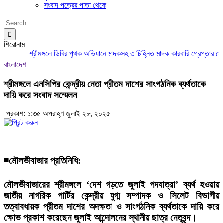
সংবাদ পত্রের পাতা থেকে
Search
for:
শিরোনাম
শ্রীমঙ্গলে ডিবির পৃথক অভিযানে মাদকসহ ৩ চিহ্নিত মাদক কারবারি গ্রেপ্তার
মৌলভী
বাংলাদেশ
শ্রীমঙ্গলে এনসিপির কেন্দ্রীয় নেতা প্রীতম দাশের সাংগঠনিক ব্যর্থতাকে
দায়ি করে সংবাদ সম্মেলন
প্রকাশ: ১:৩৫ অপরাহ্ণ জুলাই ২৮, ২০২৫
◾
মৌলভীবাজার প্রতিনিধি:
মৌলভীবাজারের শ্রীমঙ্গলে ‘দেশ গড়তে জুলাই পদযাত্রা’ ব্যর্থ হওয়ায়
জাতীয় নাগরিক পার্টির কেন্দ্রীয় যুগ্ম সম্পাদক ও সিলেট বিভাগীয়
তত্বাবধায়ক প্রীতম দাশের অদক্ষতা ও সাংগঠনিক ব্যর্থতাকে দায়ি করে
ক্ষোভ প্রকাশ করেছেন জুলাই আন্দোলনের স্থানীয় ছাত্র নেতৃবৃন্দ।