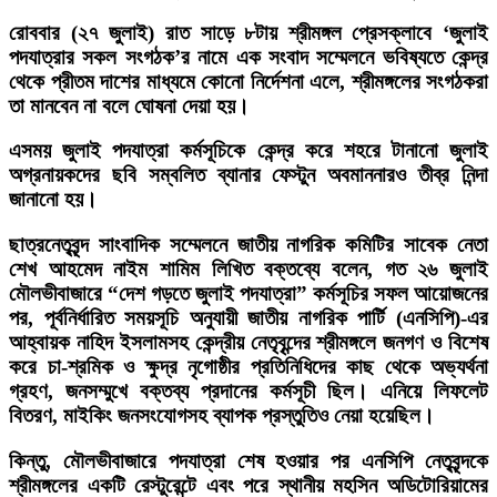
রোববার (২৭ জুলাই) রাত সাড়ে ৮টায় শ্রীমঙ্গল প্রেসক্লাবে ‘জুলাই
পদযাত্রার সকল সংগঠক’র নামে এক সংবাদ সম্মেলনে ভবিষ্যতে কেন্দ্র
থেকে প্রীতম দাশের মাধ্যমে কোনো নির্দেশনা এলে, শ্রীমঙ্গলের সংগঠকরা
তা মানবেন না বলে ঘোষনা দেয়া হয়।
এসময় জুলাই পদযাত্রা কর্মসূচিকে কেন্দ্র করে শহরে টানানো জুলাই
অগ্রনায়কদের ছবি সম্বলিত ব্যানার ফেস্টুন অবমাননারও তীব্র নিন্দা
জানানো হয়।
ছাত্রনেতৃবৃন্দ সাংবাদিক সম্মেলনে জাতীয় নাগরিক কমিটির সাবেক নেতা
শেখ আহমেদ নাইম শামিম লিখিত বক্তব্যে বলেন, গত ২৬ জুলাই
মৌলভীবাজারে “দেশ গড়তে জুলাই পদযাত্রা” কর্মসূচির সফল আয়োজনের
পর, পূর্বনির্ধারিত সময়সূচি অনুযায়ী জাতীয় নাগরিক পার্টি (এনসিপি)-এর
আহ্বায়ক নাহিদ ইসলামসহ কেন্দ্রীয় নেতৃবৃন্দের শ্রীমঙ্গলে জনগণ ও বিশেষ
করে চা-শ্রমিক ও ক্ষুদ্র নৃগোষ্ঠীর প্রতিনিধিদের কাছ থেকে অভ্যর্থনা
গ্রহণ, জনসম্মুখে বক্তব্য প্রদানের কর্মসূচী ছিল। এনিয়ে লিফলেট
বিতরণ, মাইকিং জনসংযোগসহ ব্যাপক প্রস্তুতিও নেয়া হয়েছিল।
কিন্তু, মৌলভীবাজারে পদযাত্রা শেষ হওয়ার পর এনসিপি নেতৃবৃন্দকে
শ্রীমঙ্গলের একটি রেস্টুরেন্টে এবং পরে স্থানীয় মহসিন অডিটোরিয়ামের