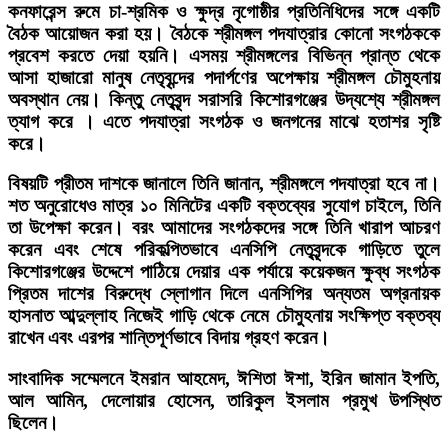
কনফারেন্স রুমে চা-শ্রমিক ও ক্ষুদ্র নৃগোষ্ঠীর প্রতিনিধিদের সঙ্গে একটি
বৈঠক আয়োজন করা হয়। বৈঠকে শ্রীমঙ্গল পদযাত্রার কোনো সংগঠককে
প্রবেশ করতে দেয়া হয়নি। এসময় শ্রীমঙ্গলের বিভিন্ন প্রান্ত থেকে
আসা হাজারো মানুষ নেতৃবৃন্দের পদার্পণের অপেক্ষায় শ্রীমঙ্গল চৌমুহনায়
অবস্থান নেয়। কিন্তু নেতৃবৃন্দ সরাসরি কিশোরগঞ্জের উদ্যশ্যে শ্রীমঙ্গল
ত্যাগ করে । এতে পদযাত্রা সংগঠক ও জনগনের মাঝে হতাশর সৃষ্টি
করে।
বিষয়টি প্রীতম দাশকে জানালে তিনি জানান, শ্রীমঙ্গলে পদযাত্রা হবে না।
শত অনুরোধেও মাত্র ১০ মিনিটের একটি বক্তব্যের সুযোগ চাইলে, তিনি
তা উপেক্ষা করেন। বরং আমাদের সংগঠকদের সঙ্গে তিনি খারাপ আচরণ
করেন এবং শেষে পরিকল্পিতভাবে এনসিপি নেতৃবৃন্দকে গাড়িতে তুলে
কিশোরগঞ্জের উদ্দেশে পাঠিয়ে দেয়ার এক পর্যায়ে কয়েকজন ক্ষুব্ধ সংগঠক
প্রিতম দাশের বিরুদ্ধে স্লোগান দিলে এনসিপির অন্যতম অগ্রনায়ক
হাসনাত আব্দুল্লাহ নিজেই গাড়ি থেকে নেমে চৌমুহনায় সংক্ষিপ্ত বক্তব্য
রাখেন এবং এরপর শান্তিপূর্ণভাবে বিদায় গ্রহণ করেন।
সাংবাদিক সম্মেলনে ইমরান আহমেদ, ঈশিতা ঈশা, ইরিন জামান ইপতি,
আল আমিন, দেলোয়ার হোসেন, তারিকুল ইসলাম প্রমুখ উপস্থিত
ছিলেন।