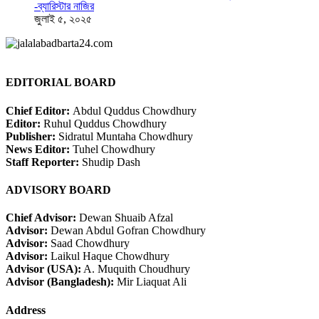
-ব্যারিস্টার নাজির
জুলাই ৫, ২০২৫
EDITORIAL BOARD
Chief Editor:
Abdul Quddus Chowdhury
Editor:
Ruhul Quddus Chowdhury
Publisher:
Sidratul Muntaha Chowdhury
News Editor:
Tuhel Chowdhury
Staff Reporter:
Shudip Dash
ADVISORY BOARD
Chief Advisor:
Dewan Shuaib Afzal
Advisor:
Dewan Abdul Gofran Chowdhury
Advisor:
Saad Chowdhury
Advisor:
Laikul Haque Chowdhury
Advisor (USA):
A. Muquith Choudhury
Advisor (Bangladesh):
Mir Liaquat Ali
Address