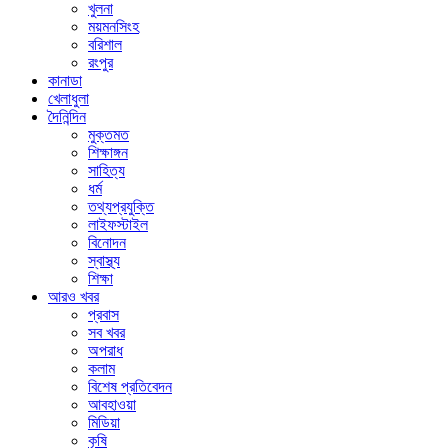
খুলনা
ময়মনসিংহ
বরিশাল
রংপুর
কানাডা
খেলাধুলা
দৈনিন্দিন
মুক্তমত
শিক্ষাঙ্গন
সাহিত্য
ধর্ম
তথ্যপ্রযুক্তি
লাইফস্টাইল
বিনোদন
স্বাস্থ্য
শিক্ষা
আরও খবর
প্রবাস
সব খবর
অপরাধ
কলাম
বিশেষ প্রতিবেদন
আবহাওয়া
মিডিয়া
কৃষি