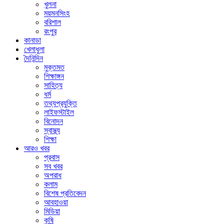
খুলনা
ময়মনসিংহ
বরিশাল
রংপুর
কানাডা
খেলাধুলা
দৈনিন্দিন
মুক্তমত
শিক্ষাঙ্গন
সাহিত্য
ধর্ম
তথ্যপ্রযুক্তি
লাইফস্টাইল
বিনোদন
স্বাস্থ্য
শিক্ষা
আরও খবর
প্রবাস
সব খবর
অপরাধ
কলাম
বিশেষ প্রতিবেদন
আবহাওয়া
মিডিয়া
কৃষি