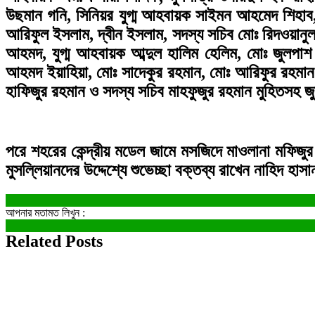
উছমান গনি, সিনিয়র যুগ্ম আহবায়ক সাইমন আহমেদ শিহাব,
আরিফুল ইসলাম, দ্বীন ইসলাম, সদস্য সচিব মোঃ রিদওয়ানুল
আহমদ, যুগ্ম আহবায়ক আব্দুল হালিম হেলিম, মোঃ জুলপা
আহমদ ইয়াহিয়া, মোঃ সাদেকুর রহমান, মোঃ আরিফুর রহমান 
হাফিজুর রহমান ও সদস্য সচিব মাহফুজুর রহমান মুহিতসহ 
পরে শহরের কেন্দ্রীয় মডেল জামে মসজিদে মাওলানা মফি
মুসল্লিয়ানদের উদ্দেশ্যে শুভেচ্ছা বক্তব্য রাখেন নাহিদ হাস
আপনার মতামত লিখুন :
Related Posts