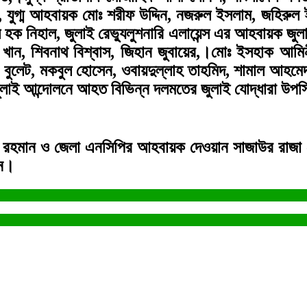
 যুগ্ম আহবায়ক মোঃ শরীফ উদ্দিন, নজরুল ইসলাম, জহিরুল
 হক নিহাল, জুলাই রেভ্যুলুশনারি এলায়েন্স এর আহবায়ক জু
শ খান, শিবনাথ বিশ্বাস, জিহান জুবায়ের,।মোঃ ইসহাক আম
বুলেট, মকবুল হোসেন, ওবায়দুল্লাহ তাহমিদ, শামাল আহমেদ 
জুলাই আন্দোলনে আহত বিভিন্ন দলমতের জুলাই যোদ্ধারা উপ
জুর রহমান ও জেলা এনসিপির আহবায়ক দেওয়ান সাজাউর রাজা
ান।