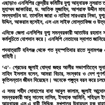
এছাড়াও এনসিপির কেন্দ্রীয় কমিটির যুগ্ম আহ্বায়ক নুসরাত
মুহাম্মদ জাকারিয়া, ড. আতিক মুজাহিদ, আশরাফ উদ্দীন মাহ
সদস্যসচিব ডা. তাসনিম জারা ও নাহিদা সারওয়ার নিভা, যু
উদ্দিন, আকরাম হুসেইন, এস এম সাইফ মোস্তাফিজ ও উত্তরাঞ্
এদিকে জেলা এনসিপির যুগ্ম সমন্বয়কারী আতাউর রহমান স
কর্মসুচিতে যোগদান করে। এনসিপি নেতাদের স্বাগত জানিয়ে
পদযাত্রাটি হবিগঞ্জ থেকে গত বৃহস্পতিবার রাতে সুনামগঞ্জ
বাহিনী।
‘এ’- গ্রেডের জুলাই যোদ্ধা জহুর আলীর সভাপতিত্বে সুনাম
নাহিদ ইসলাম বলেন, আমরা বিচার, সংস্কার ও দেশ পূণর্
কৃতিসন্তান জীবন দিয়েছেন। অনেকে পঙ্গুত্ব বরন করে চ
এ সময় শহীদ সোহাগের বাবা আবুল কালাম, জুলাই আন্দোল
সমন্বয়কারী আবু সালেহ নাসিম, ইসহাক আমিনি, শহিদুল ইস
আহবায়ক এম.এ বারী সিদ্দিক, মুখপাত্র উবায়দুল হক রাহ