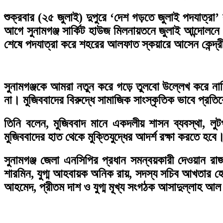
শুক্রবার (২৫ জুলাই) দুপুরে ‘দেশ গড়তে জুলাই পদযাত্রা
আগে সুনামগঞ্জ সার্কিট হাউজ মিলনায়তনে জুলাই আন্দোল
শেষে পদযাত্রা করে শহরের আলফাত স্কয়ারে আসেন কেন্দ্রীয়
সুনামগঞ্জকে আমরা নতুন করে গড়ে তুলবো উল্লেখ করে নাহ
না। মুজিববাদের বিরুদ্ধে সামাজিক সাংস্কৃতিক ভাবে প্র
তিনি বলেন, মুজিববাদ মানে একদলীয় শাসন ব্যবস্থা, লুটপ
মুজিববাদের হাত থেকে মুক্তিযুদ্ধের আদর্শ রক্ষা করতে হবে
সুনামগঞ্জ জেলা এনসিপির প্রধান সমন্বয়কারী দেওয়ান রাজ
শারমিন, যুগ্ম আহবায়ক অনিক রায়, সদস্য সচিব আখতার হোসে
আহমেদ, প্রীতম দাশ ও যুগ্ম মূখ্য সংগঠক আসাদুল্লাহ আল গা