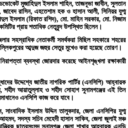
যাডভোকেট মুজাহিদুল ইসলাম শাহিন, তাজনূভা জাবীন, সুলতান
াহ, জাবেদ রাসিন, এহতেশাম হক ও হাসান আলী, সিনিয়র যুগ্ম
শিদুল ইসলাম (রিফাত রশিদ), মো. মাহিন সরকার, মো. নিজাম
কমিটির প্রায় শতাধিক নেতৃবৃন্দ উপস্থিত ছিলেন।
ার সহস্রাধিক নেতাকর্মী সমর্থকরা মিছিল সহকারে শহরের
মল্লিকপুরের আব্দুজ জহুর সেতুর মুখেও করা হয়েছে তোরণ।
ন নিরাপত্তা ব্যবস্থা জোরদার করেছে আইনশৃঙ্খলা রক্ষাকারী
ধাদের উদ্দেশ্যে জাতীয় নাগরিক পার্টির (এনসিপি) আহ্বায়ক
য়, শহীদ আয়াতুল্লাহ ও শহীদ সোহাগ সুনামগঞ্জের এই তিন
সমাধানেও এনসিপি কাজ করে যাবে।
াংবাদিক ইসলাম উদ্দিন তালুকদার, জেলা এনসিপির যুগ্ম
হমদ, সদস্য সচিব মেহেদী হাসান সাকিব, জেলা জুলাই মঞ্চ
ন্ত্রিক ছাত্রসংসদ সুনামগঞ্জ জেলা শাখার আহবায়ক এনডি