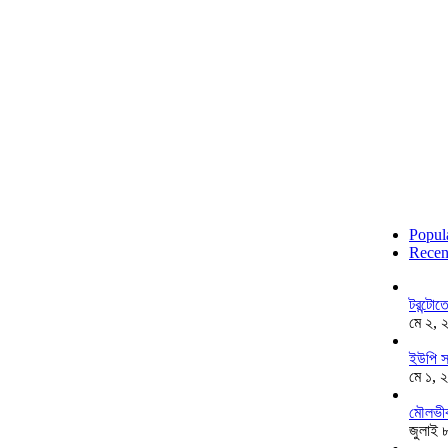
Popul
Recen
টরন্টো
মে ২, 
ইউপি স
মে ১, 
মৌলভীব
জুলাই 