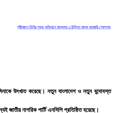
শ্রীমঙ্গলে ডিবির পৃথক অভিযানে মাদকসহ ৩ চিহ্নিত মাদক কারবারি গ্রেপ্তার
মৌলভীবাজ
সিনাকে উৎখাত করেছে। নতুন বাংলাদেশ ও নতুন বন্দোবস্ত
্যই জাতীয় নাগরিক পার্টি এনসিপি প্রতিষ্ঠিত হয়েছে।