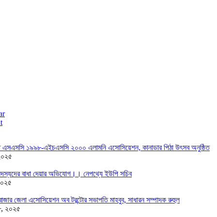
ar
t
তে এসএসসি ১৯৯৮-এইচএসসি ২০০০ এলামনি এসোসিয়েশন, কানাডার পিঠা উৎসব অনুষ্ঠিত
২০২৫
দস্যদের বাধা দেয়ার অভিযোগ।। নেপথ্যে ইউপি সচিব
২০২৫
াজার জেলা এসোসিয়েশন অব টরন্টোর সভাপতি মাহবুব, সাধারন সম্পাদক রুহুল
৮, ২০২৫