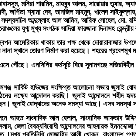
 তাবাসসুম, মনিরা শারমিন, মাহবুব আলম, সারোয়ার তুষার, অ্
াদী, অর্পিতা শ্যামা দেব, তানজিল মাহমুদ, খালেদ সাইফুল্ল
গ্ম সদস্যসচিব আব্দুল্লাহ আল আমিন, আরিফ সোহেল, মো. র
চলের যুগ্ম মুখ্য সংগঠক সাদিয়া ফারজানা দিনাসহ কেন্দ্রীয় 
্বপন আমেরিকায় থাকায় তার পক্ষ থেকে দোয়ারাবাজার উপজেল
 নানা স্থানে তোরণ নির্মাণ করা হয়েছে। শহরের প্রবেশমুখ 
 এসে পৌঁছে। এনসিপির কর্মসূচি ঘিরে সুনামগঞ্জে নজিরবিহী
গঞ্জ সার্কিট হাউজের সংক্ষিপ্ত আলোচনা সভায় জুলাই যোদ্
গঠনের লক্ষ্যে আন্দোলন করছি। জুলাই আন্দোলনে শহীদ হৃদ
লছেন। জুলাই যোদ্ধাদের অনেক সমস্যা আছে। এসব সমস্যা 
নে আহত সাংবাদিক আল হেলাল, সাংবাদিক আফতাব উদ্দিন, স
লাম, জেলা বৈষম্যবিরোধী আন্দোলনের আহবায়ক ইমনদ্দোজা আ
াত,।মুখ্য প্রতিনিধি মোজাহিদ আলী খোকন, বাংলাদেশ গণতা