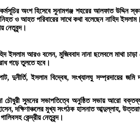
’ কর্মসূচির অংশ হিসেবে সুনামগঞ্জ শহরের আলফাত উদ্দিন স
নে নিহত ও আহত পরিবারের সাথে কথা বলেছেন নাহিদ ইসলাম
 নেতৃবৃন্দ।
িদ ইসলাম আরও বলেন, মুজিববাদ নানা ছলেবলে মাথা চাড়া দে
তিরোধ গড়ে তুলতে হবে।
াট, দুনীর্তি, ইসলাম বিদ্বেষ, সংখ্যালঘু সম্প্রদায়ের জ
।
া চৌধুরী সুমনের সভাপতিত্বে অনুষ্ঠিত সভায় আরো বক্তব্য 
ন, দক্ষিণাঞ্চলের মুখ্য সংগঠক হাসনাত আব্দুল্লাহ, উত্তরা
লিবসহ কেন্দ্রীয় নেতৃবৃন্দ।