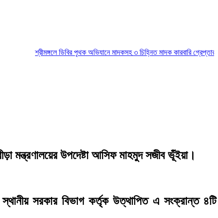
শ্রীমঙ্গলে ডিবির পৃথক অভিযানে মাদকসহ ৩ চিহ্নিত মাদক কারবারি গ্রেপ্তার
মৌলভীব
ীড়া মন্ত্রণালয়ের উপদেষ্টা আসিফ মাহমুদ সজীব ভূঁইয়া।
 স্থানীয় সরকার বিভাগ কর্তৃক উত্থাপিত এ সংক্রান্ত ৪