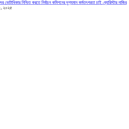
দের ভোটাধিকার নিশ্চিত করতে নির্বাচন কমিশনের দৃশ‍্যমান কর্মতৎপরতা চাই -ব্যারিস্টার নাজির
৫, ২০২৫