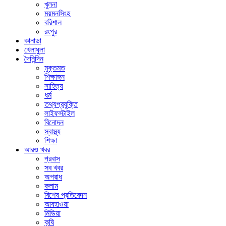
খুলনা
ময়মনসিংহ
বরিশাল
রংপুর
কানাডা
খেলাধুলা
দৈনিন্দিন
মুক্তমত
শিক্ষাঙ্গন
সাহিত্য
ধর্ম
তথ্যপ্রযুক্তি
লাইফস্টাইল
বিনোদন
স্বাস্থ্য
শিক্ষা
আরও খবর
প্রবাস
সব খবর
অপরাধ
কলাম
বিশেষ প্রতিবেদন
আবহাওয়া
মিডিয়া
কৃষি