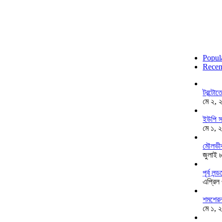
Popul
Recen
টরন্টো
মে ২, 
ইউপি স
মে ১, 
মৌলভীব
জুলাই 
পূর্ব ল
এপ্রিল
শমশেরনগ
মে ১, 