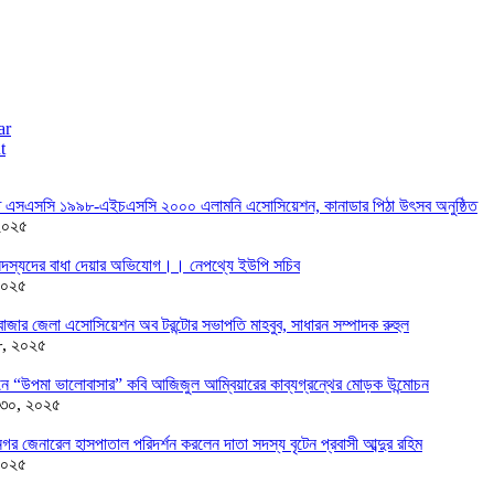
ar
t
তে এসএসসি ১৯৯৮-এইচএসসি ২০০০ এলামনি এসোসিয়েশন, কানাডার পিঠা উৎসব অনুষ্ঠিত
২০২৫
দস্যদের বাধা দেয়ার অভিযোগ।। নেপথ্যে ইউপি সচিব
২০২৫
াজার জেলা এসোসিয়েশন অব টরন্টোর সভাপতি মাহবুব, সাধারন সম্পাদক রুহুল
৮, ২০২৫
ন্ডনে “উপমা ভালোবাসার” কবি আজিজুল আম্বিয়ারের কাব্যগ্রন্থের মোড়ক উন্মোচন
 ৩০, ২০২৫
র জেনারেল হাসপাতাল পরিদর্শন করলেন দাতা সদস্য বৃটেন প্রবাসী আব্দুর রহিম
২০২৫