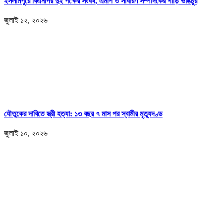
ইসলামপুরে বিএনপির দুই পক্ষের সংঘর্ষ, এমপি ও সাধারণ সম্পাদকের গাড়ি ভাঙচুর
জুলাই ১২, ২০২৬
যৌতুকের দাবিতে স্ত্রী হত্যা: ১৩ বছর ৭ মাস পর স্বামীর মৃত্যুদণ্ড
জুলাই ১০, ২০২৬