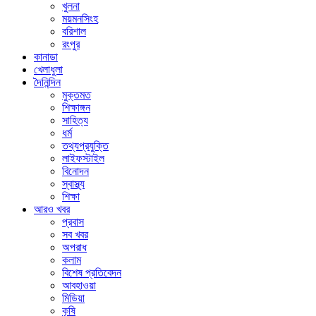
খুলনা
ময়মনসিংহ
বরিশাল
রংপুর
কানাডা
খেলাধুলা
দৈনিন্দিন
মুক্তমত
শিক্ষাঙ্গন
সাহিত্য
ধর্ম
তথ্যপ্রযুক্তি
লাইফস্টাইল
বিনোদন
স্বাস্থ্য
শিক্ষা
আরও খবর
প্রবাস
সব খবর
অপরাধ
কলাম
বিশেষ প্রতিবেদন
আবহাওয়া
মিডিয়া
কৃষি