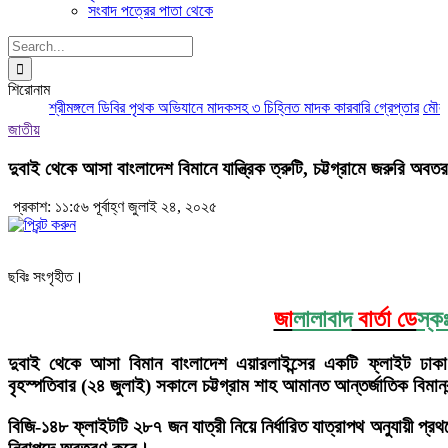
সংবাদ পত্রের পাতা থেকে
Search
for:
শিরোনাম
শ্রীমঙ্গলে ডিবির পৃথক অভিযানে মাদকসহ ৩ চিহ্নিত মাদক কারবারি গ্রেপ্তার
মৌলভীবা
জাতীয়
দুবাই থেকে আসা বাংলাদেশ বিমানে যান্ত্রিক ত্রুটি, চট্টগ্রামে জরুরি অবত
প্রকাশ: ১১:৫৬ পূর্বাহ্ণ জুলাই ২৪, ২০২৫
ছবিঃ সংগৃহীত।
জা
লালাবাদ
বার্তা ডে
স্ক
দুবাই থেকে আসা বিমান বাংলাদেশ এয়ারলাইন্সের একটি ফ্লাইট ঢাকা য
বৃহস্পতিবার (২৪ জুলাই) সকালে চট্টগ্রাম শাহ আমানত আন্তর্জাতিক বিমানব
বিজি-১৪৮ ফ্লাইটটি ২৮৭ জন যাত্রী নিয়ে নির্ধারিত যাত্রাপথ অনুযায়ী প্রথ