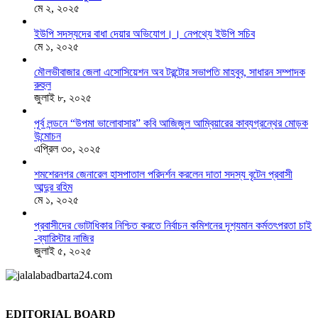
মে ২, ২০২৫
ইউপি সদস্যদের বাধা দেয়ার অভিযোগ।। নেপথ্যে ইউপি সচিব
মে ১, ২০২৫
মৌলভীবাজার জেলা এসোসিয়েশন অব টরন্টোর সভাপতি মাহবুব, সাধারন সম্পাদক
রুহুল
জুলাই ৮, ২০২৫
পূর্ব লন্ডনে “উপমা ভালোবাসার” কবি আজিজুল আম্বিয়ারের কাব্যগ্রন্থের মোড়ক
উন্মোচন
এপ্রিল ৩০, ২০২৫
শমশেরনগর জেনারেল হাসপাতাল পরিদর্শন করলেন দাতা সদস্য বৃটেন প্রবাসী
আব্দুর রহিম
মে ১, ২০২৫
প্রবাসীদের ভোটাধিকার নিশ্চিত করতে নির্বাচন কমিশনের দৃশ‍্যমান কর্মতৎপরতা চাই
-ব্যারিস্টার নাজির
জুলাই ৫, ২০২৫
EDITORIAL BOARD