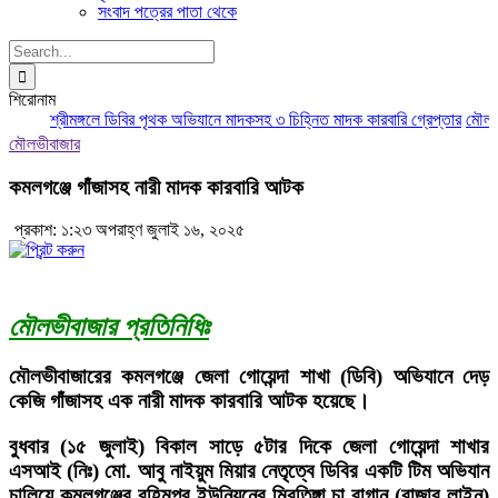
সংবাদ পত্রের পাতা থেকে
Search
for:
শিরোনাম
শ্রীমঙ্গলে ডিবির পৃথক অভিযানে মাদকসহ ৩ চিহ্নিত মাদক কারবারি গ্রেপ্তার
মৌলভীবা
মৌলভীবাজার
কমলগঞ্জে গাঁজাসহ নারী মাদক কারবারি আটক
প্রকাশ: ১:২৩ অপরাহ্ণ জুলাই ১৬, ২০২৫
মৌলভীবাজার প্রতিনিধিঃ
মৌলভীবাজারের কমলগঞ্জে জেলা গোয়েন্দা শাখা (ডিবি) অভিযানে দেড়
কেজি গাঁজাসহ এক নারী মাদক কারবারি আটক হয়েছে।
বুধবার (১৫ জুলাই) বিকাল সাড়ে ৫টার দিকে জেলা গোয়েন্দা শাখার
এসআই (নিঃ) মো. আবু নাইয়ুম মিয়ার নেতৃত্বে ডিবির একটি টিম অভিযান
চালিয়ে কমলগঞ্জের রহিমপুর ইউনিয়নের মিরতিঙ্গা চা বাগান (বাজার লাইন)