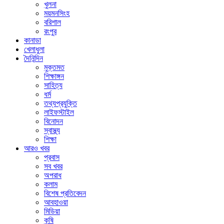
খুলনা
ময়মনসিংহ
বরিশাল
রংপুর
কানাডা
খেলাধুলা
দৈনিন্দিন
মুক্তমত
শিক্ষাঙ্গন
সাহিত্য
ধর্ম
তথ্যপ্রযুক্তি
লাইফস্টাইল
বিনোদন
স্বাস্থ্য
শিক্ষা
আরও খবর
প্রবাস
সব খবর
অপরাধ
কলাম
বিশেষ প্রতিবেদন
আবহাওয়া
মিডিয়া
কৃষি