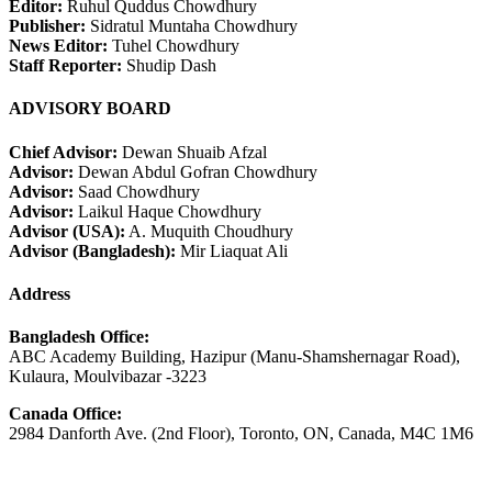
Editor:
Ruhul Quddus Chowdhury
Publisher:
Sidratul Muntaha Chowdhury
News Editor:
Tuhel Chowdhury
Staff Reporter:
Shudip Dash
ADVISORY BOARD
Chief Advisor:
Dewan Shuaib Afzal
Advisor:
Dewan Abdul Gofran Chowdhury
Advisor:
Saad Chowdhury
Advisor:
Laikul Haque Chowdhury
Advisor (USA):
A. Muquith Choudhury
Advisor (Bangladesh):
Mir Liaquat Ali
Address
Bangladesh Office:
ABC Academy Building, Hazipur (Manu-Shamshernagar Road),
Kulaura, Moulvibazar -3223
Canada Office:
2984 Danforth Ave. (2nd Floor), Toronto, ON, Canada, M4C 1M6