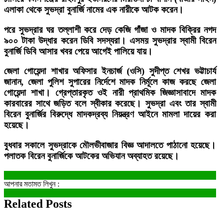
এলাকা থেকে সুভদ্রা বুনার্জি নামের এক নারীকে আটক করেন।
পরে সুভদ্রার ঘর তল্লাশী করে দেড় কেজি গাঁজা ও মাদক বিক্রির নগদ
৯০০ টাকা উদ্ধার করেন ডিবি সদস্যরা। এসময় সুভদ্রার স্বামী বিরেন
বুনার্জি ডিবি আসার খবর পেয়ে আগেই পালিয়ে যায়।
জেলা গোয়েন্দা শাখার অফিসার ইনচার্জ (ওসি) সুদীপ্ত শেখর ভট্টাচার্য
জানান, জেলা পুলিশ সুপারের নির্দেশে মাদক নির্মূলে কাজ করছে জেলা
গোয়েন্দা শাখা। গ্রেপ্তারকৃত ওই নারী প্রাথমিক জিজ্ঞাসাবাদে মাদক
কারবারের সাথে জড়িত বলে স্বীকার করেছে। সুভদ্রা এবং তার স্বামী
বিরেন বুনার্জির বিরুদ্ধে মাদকদ্রব্য নিয়ন্ত্রণ আইনে মামলা দায়ের করা
হয়েছে।
বুধবার সকালে সুভদ্রাকে মৌলভীবাজার বিজ্ঞ আদালতে পাঠানো হয়েছে।
পলাতক বিরেন বুনার্জিকে আটকের অভিযান অব্যাহত রয়েছে।
আপনার মতামত লিখুন :
Related Posts