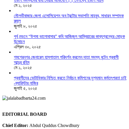
ইউপি সদস্যদের বাধা দেয়ার অভিযোগ।। নেপথ্যে ইউপি সচিব
মে ১, ২০২৫
মৌলভীবাজার জেলা এসোসিয়েশন অব টরন্টোর সভাপতি মাহবুব, সাধারন সম্পাদক
রুহুল
জুলাই ৮, ২০২৫
পূর্ব লন্ডনে “উপমা ভালোবাসার” কবি আজিজুল আম্বিয়ারের কাব্যগ্রন্থের মোড়ক
উন্মোচন
এপ্রিল ৩০, ২০২৫
শমশেরনগর জেনারেল হাসপাতাল পরিদর্শন করলেন দাতা সদস্য বৃটেন প্রবাসী
আব্দুর রহিম
মে ১, ২০২৫
প্রবাসীদের ভোটাধিকার নিশ্চিত করতে নির্বাচন কমিশনের দৃশ‍্যমান কর্মতৎপরতা চাই
-ব্যারিস্টার নাজির
জুলাই ৫, ২০২৫
EDITORIAL BOARD
Chief Editor:
Abdul Quddus Chowdhury