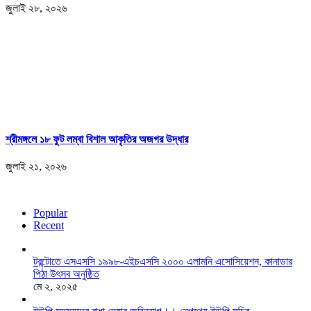
জুলাই ২৮, ২০২৬
শ্রীমঙ্গলে ১৮ ফুট লম্বা বিশাল আকৃতির অজগর উদ্ধার
জুলাই ২১, ২০২৬
Popular
Recent
টরন্টোতে এসএসসি ১৯৯৮-এইচএসসি ২০০০ এলামনি এসোসিয়েশন, কানাডার
পিঠা উৎসব অনুষ্ঠিত
মে ২, ২০২৫