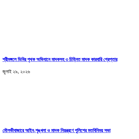
শ্রীমঙ্গলে ডিবির পৃথক অভিযানে মাদকসহ ৩ চিহ্নিত মাদক কারবারি গ্রেপ্তার
জুলাই ২৯, ২০২৬
মৌলভীবাজারে আইন-শৃঙ্খলা ও মাদক নিয়ন্ত্রণে পুলিশের মতবিনিময় সভা