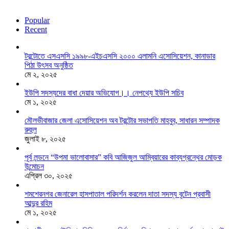
Popular
Recent
টরন্টোতে এসএসসি ১৯৯৮-এইচএসসি ২০০০ এলামনি এসোসিয়েশন, কানাডার
পিঠা উৎসব অনুষ্ঠিত
মে ২, ২০২৫
ইউপি সদস্যদের বাধা দেয়ার অভিযোগ।। নেপথ্যে ইউপি সচিব
মে ১, ২০২৫
মৌলভীবাজার জেলা এসোসিয়েশন অব টরন্টোর সভাপতি মাহবুব, সাধারন সম্পাদক
রুহুল
জুলাই ৮, ২০২৫
পূর্ব লন্ডনে “উপমা ভালোবাসার” কবি আজিজুল আম্বিয়ারের কাব্যগ্রন্থের মোড়ক
উন্মোচন
এপ্রিল ৩০, ২০২৫
শমশেরনগর জেনারেল হাসপাতাল পরিদর্শন করলেন দাতা সদস্য বৃটেন প্রবাসী
আব্দুর রহিম
মে ১, ২০২৫