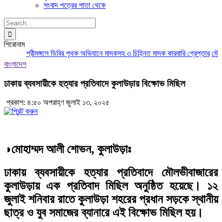
সংবাদ পত্রের পাতা থেকে
Search
for:
শিরোনাম
শ্রীমঙ্গলে ডিবির পৃথক অভিযানে মাদকসহ ৩ চিহ্নিত মাদক কারবারি গ্রেপ্তার
মৌলভীব
বাংলাদেশ
ঢাকায় ব্যবসায়ীকে হত্যার প্রতিবাদে কুলাউড়ায় বিক্ষোভ মিছিল
প্রকাশ: ৪:৫০ অপরাহ্ণ জুলাই ১৩, ২০২৫
◑মোহাম্মদ আলী শোভন, কুলাউড়াঃ
ঢাকায় ব্যবসায়ীকে হত্যার প্রতিবাদে মৌলভীবাজারের
কুলাউড়ায় এক প্রতিবাদ মিছিল অনুষ্ঠিত হয়েছে। ১২
জুলাই শনিবার রাতে কুলাউড়া শহরের প্রধান সড়কে স্থানীয়
ছাত্র ও যুব সমাজের ব্যানারে এই বিক্ষোভ মিছিল হয়।