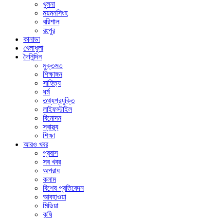
খুলনা
ময়মনসিংহ
বরিশাল
রংপুর
কানাডা
খেলাধুলা
দৈনিন্দিন
মুক্তমত
শিক্ষাঙ্গন
সাহিত্য
ধর্ম
তথ্যপ্রযুক্তি
লাইফস্টাইল
বিনোদন
স্বাস্থ্য
শিক্ষা
আরও খবর
প্রবাস
সব খবর
অপরাধ
কলাম
বিশেষ প্রতিবেদন
আবহাওয়া
মিডিয়া
কৃষি