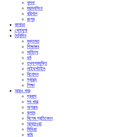
খুলনা
ময়মনসিংহ
বরিশাল
রংপুর
কানাডা
খেলাধুলা
দৈনিন্দিন
মুক্তমত
শিক্ষাঙ্গন
সাহিত্য
ধর্ম
তথ্যপ্রযুক্তি
লাইফস্টাইল
বিনোদন
স্বাস্থ্য
শিক্ষা
আরও খবর
প্রবাস
সব খবর
অপরাধ
কলাম
বিশেষ প্রতিবেদন
আবহাওয়া
মিডিয়া
কৃষি