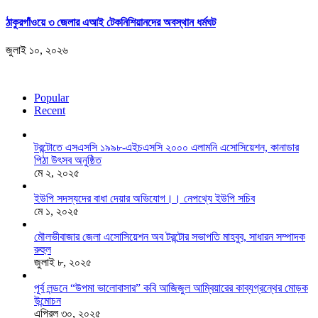
ঠাকুরগাঁওয়ে ৩ জেলার এআই টেকনিশিয়ানদের অবস্থান ধর্মঘট
জুলাই ১০, ২০২৬
Popular
Recent
টরন্টোতে এসএসসি ১৯৯৮-এইচএসসি ২০০০ এলামনি এসোসিয়েশন, কানাডার
পিঠা উৎসব অনুষ্ঠিত
মে ২, ২০২৫
ইউপি সদস্যদের বাধা দেয়ার অভিযোগ।। নেপথ্যে ইউপি সচিব
মে ১, ২০২৫
মৌলভীবাজার জেলা এসোসিয়েশন অব টরন্টোর সভাপতি মাহবুব, সাধারন সম্পাদক
রুহুল
জুলাই ৮, ২০২৫
পূর্ব লন্ডনে “উপমা ভালোবাসার” কবি আজিজুল আম্বিয়ারের কাব্যগ্রন্থের মোড়ক
উন্মোচন
এপ্রিল ৩০, ২০২৫