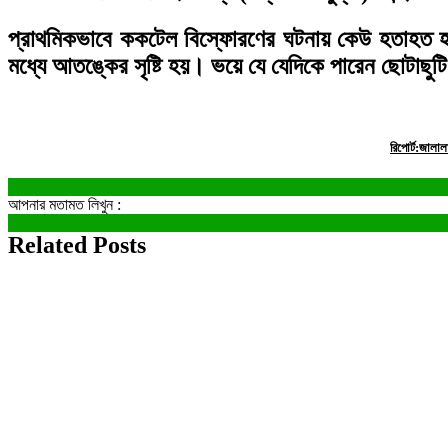
প্রাথমিকভাবে ককটেল বিস্ফোরণের ঘটনায় কেউ হতাহত হ
মধ্যে আতঙ্কের সৃষ্টি হয়। ভয়ে যে যেদিকে পারেন ছোটাছু
রিপোর্ট:জালাল
আপনার মতামত লিখুন :
Related Posts