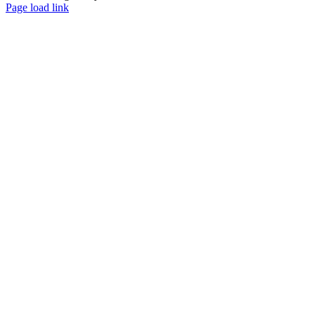
Page load link
Go
to
Top