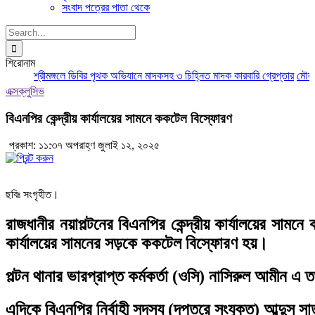
সংবাদ পত্রের পাতা থেকে
Search
for:
শিরোনাম
শ্রীমঙ্গলে ডিবির পৃথক অভিযানে মাদকসহ ৩ চিহ্নিত মাদক কারবারি গ্রেপ্তার
মৌলভীবাজা
এক্সক্লুসিভ
বিএনপির কেন্দ্রীয় কার্যালয়ের সামনে ককটেল বিস্ফোরণ
প্রকাশ: ১১:৩৭ অপরাহ্ণ জুলাই ১২, ২০২৫
ছবিঃ সংগৃহীত।
রাজধানীর নয়াপল্টনের বিএনপির কেন্দ্রীয় কার্যালয়ের 
কার্যালয়ের সামনের সড়কে ককটেল বিস্ফোরণ হয়।
পল্টন থানার ভারপ্রাপ্ত কর্মকর্তা (ওসি) নাসিরুল আমীন এ
এদিকে বিএনপির নির্বাহী সদস্য (দপ্তরে সংযুক্ত) আব্দুস স