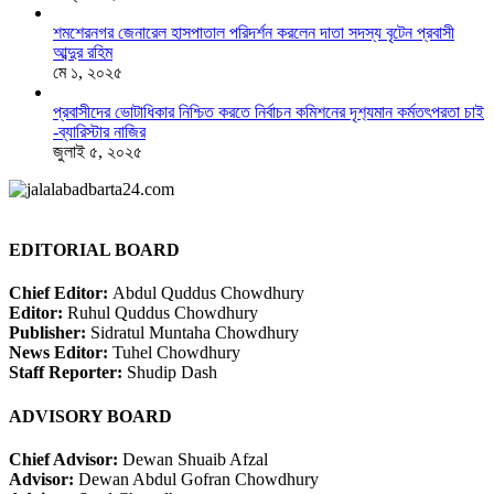
শমশেরনগর জেনারেল হাসপাতাল পরিদর্শন করলেন দাতা সদস্য বৃটেন প্রবাসী
আব্দুর রহিম
মে ১, ২০২৫
প্রবাসীদের ভোটাধিকার নিশ্চিত করতে নির্বাচন কমিশনের দৃশ‍্যমান কর্মতৎপরতা চাই
-ব্যারিস্টার নাজির
জুলাই ৫, ২০২৫
EDITORIAL BOARD
Chief Editor:
Abdul Quddus Chowdhury
Editor:
Ruhul Quddus Chowdhury
Publisher:
Sidratul Muntaha Chowdhury
News Editor:
Tuhel Chowdhury
Staff Reporter:
Shudip Dash
ADVISORY BOARD
Chief Advisor:
Dewan Shuaib Afzal
Advisor:
Dewan Abdul Gofran Chowdhury