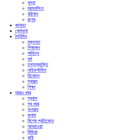
খুলনা
ময়মনসিংহ
বরিশাল
রংপুর
কানাডা
খেলাধুলা
দৈনিন্দিন
মুক্তমত
শিক্ষাঙ্গন
সাহিত্য
ধর্ম
তথ্যপ্রযুক্তি
লাইফস্টাইল
বিনোদন
স্বাস্থ্য
শিক্ষা
আরও খবর
প্রবাস
সব খবর
অপরাধ
কলাম
বিশেষ প্রতিবেদন
আবহাওয়া
মিডিয়া
কৃষি