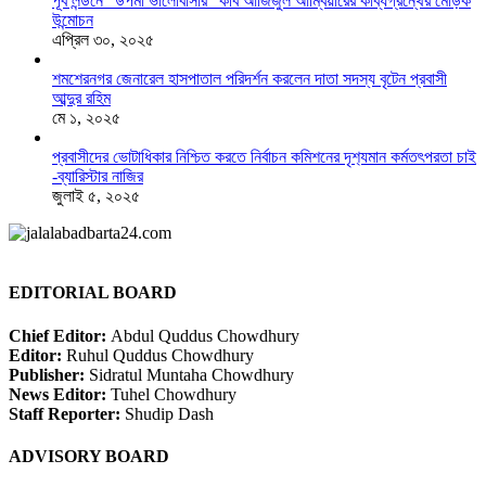
পূর্ব লন্ডনে “উপমা ভালোবাসার” কবি আজিজুল আম্বিয়ারের কাব্যগ্রন্থের মোড়ক
উন্মোচন
এপ্রিল ৩০, ২০২৫
শমশেরনগর জেনারেল হাসপাতাল পরিদর্শন করলেন দাতা সদস্য বৃটেন প্রবাসী
আব্দুর রহিম
মে ১, ২০২৫
প্রবাসীদের ভোটাধিকার নিশ্চিত করতে নির্বাচন কমিশনের দৃশ‍্যমান কর্মতৎপরতা চাই
-ব্যারিস্টার নাজির
জুলাই ৫, ২০২৫
EDITORIAL BOARD
Chief Editor:
Abdul Quddus Chowdhury
Editor:
Ruhul Quddus Chowdhury
Publisher:
Sidratul Muntaha Chowdhury
News Editor:
Tuhel Chowdhury
Staff Reporter:
Shudip Dash
ADVISORY BOARD