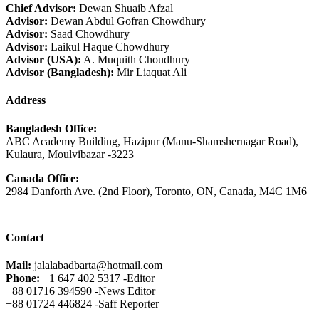
Chief Advisor:
Dewan Shuaib Afzal
Advisor:
Dewan Abdul Gofran Chowdhury
Advisor:
Saad Chowdhury
Advisor:
Laikul Haque Chowdhury
Advisor (USA):
A. Muquith Choudhury
Advisor (Bangladesh):
Mir Liaquat Ali
Address
Bangladesh Office:
ABC Academy Building, Hazipur (Manu-Shamshernagar Road),
Kulaura, Moulvibazar -3223
Canada Office:
2984 Danforth Ave. (2nd Floor), Toronto, ON, Canada, M4C 1M6
Contact
Mail:
jalalabadbarta@hotmail.com
Phone:
+1 647 402 5317 -Editor
+88 01716 394590 -News Editor
+88 01724 446824 -Saff Reporter