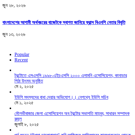
জুন ২৮, ২০২৬
বাংলাদেশের আগামী অর্থবছরের বাজেটকে স্বাগত জানিয়ে ফ্রান্স বিএনপি নেতার বিবৃতি
জুন ১৩, ২০২৬
Popular
Recent
টরন্টোতে এসএসসি ১৯৯৮-এইচএসসি ২০০০ এলামনি এসোসিয়েশন, কানাডার
পিঠা উৎসব অনুষ্ঠিত
মে ২, ২০২৫
ইউপি সদস্যদের বাধা দেয়ার অভিযোগ।। নেপথ্যে ইউপি সচিব
মে ১, ২০২৫
মৌলভীবাজার জেলা এসোসিয়েশন অব টরন্টোর সভাপতি মাহবুব, সাধারন সম্পাদক
রুহুল
জুলাই ৮, ২০২৫