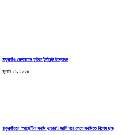
ঠাকুরগাঁও ভেলাজানে ফুটবল টুর্নামেন্ট উদ্বোধন
জুলাই ১২, ২০২৬
ঠাকুরগাঁওয়ে ‘আর্জেন্টিনা সবজি ভান্ডার’! জার্সি পরে গেলে সবজিতে বিশেষ ছাড়