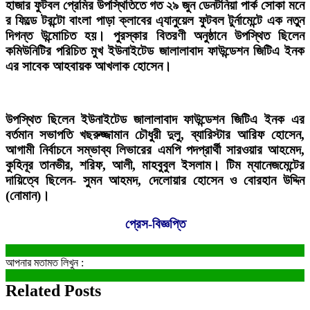
হাজার ফুটবল প্রেমির উপস্থিতিতে গত ২৯ জুন ডেনটনিয়া পার্ক সোকা মনে
র ফিল্ডে টরন্টো বাংলা পাড়া ক্লাবের এ্যানুয়েল ফুটবল টুর্নামেন্টে এক নতুন
দিগন্ত উন্মোচিত হয়। পুরস্কার বিতরণী অনুষ্ঠানে উপস্থিত ছিলেন
কমিউনিটির পরিচিত মুখ ইউনাইটেড জালালাবাদ ফাউন্ডেশন জিটিএ ইনক
এর সাবেক আহবায়ক আখলাক হোসেন।
উপস্থিত ছিলেন ইউনাইটেড জালালাবাদ ফাউন্ডেশন জিটিএ ইনক এর
বর্তমান সভাপতি খছরুজ্জামান চৌধুরী দুলু, ব্যারিস্টার আরিফ হোসেন,
আগামী নির্বাচনে সম্ভাব্য লিভারের এমপি পদপ্রার্থী সারওয়ার আহমেদ,
কুহিনূর তানভীর, শরিফ, আলী, মাহবুবুল ইসলাম। টিম ম্যানেজমেন্টের
দায়িত্বে ছিলেন- সুমন আহমদ, দেলোয়ার হোসেন ও বোরহান উদ্দিন
(নোমান)।
প্রেস-বিজ্ঞপ্তি
আপনার মতামত লিখুন :
Related Posts