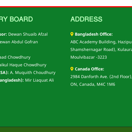
RY BOARD
ADDRESS
sor:
Dewan Shuaib Afzal
Bangladesh Office:
ewan Abdul Gofran
ABC Academy Building, Hazipu
Shamshernagar Road), Kulaur
aad Chowdhury
Moulvibazar -3223
aikul Haque Chowdhury
Canada Office:
SA):
A. Muquith Choudhury
2984 Danforth Ave. (2nd Floor)
angladesh):
Mir Liaquat Ali
ON, Canada, M4C 1M6