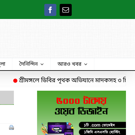
ুলা
দৈনিন্দিন
আরও খবর
শ্রীমঙ্গলে ডিবির পৃথক অভিযানে মাদকসহ ৩ চিহ্নিত মা