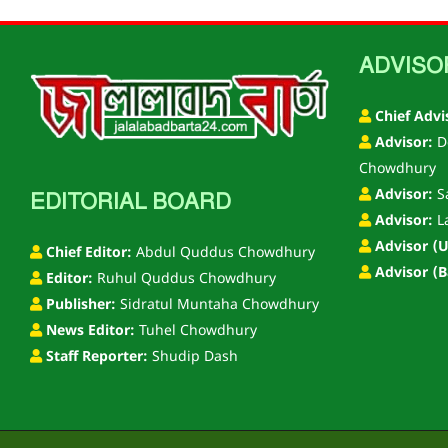
ADVISO
Chief Advi
Advisor:
D
Chowdhury
Advisor:
S
EDITORIAL BOARD
Advisor:
L
Advisor (U
Chief Editor:
Abdul Quddus Chowdhury
Advisor (B
Editor:
Ruhul Quddus Chowdhury
Publisher:
Sidratul Muntaha Chowdhury
News Editor:
Tuhel Chowdhury
Staff Reporter:
Shudip Dash