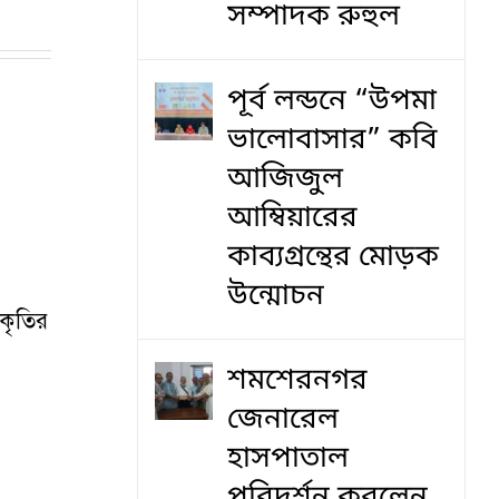
সম্পাদক রুহুল
পূর্ব লন্ডনে “উপমা
ভালোবাসার” কবি
আজিজুল
আম্বিয়ারের
কাব্যগ্রন্থের মোড়ক
উন্মোচন
আকৃতির
শমশেরনগর
জেনারেল
হাসপাতাল
পরিদর্শন করলেন