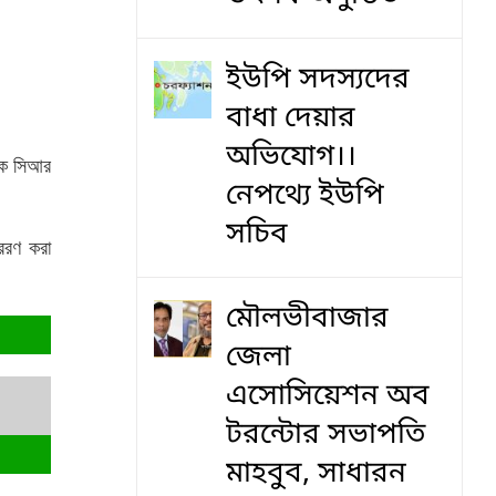
ইউপি সদস্যদের
বাধা দেয়ার
অভিযোগ।।
েকে সিআর
নেপথ্যে ইউপি
সচিব
রেরণ করা
মৌলভীবাজার
জেলা
এসোসিয়েশন অব
টরন্টোর সভাপতি
মাহবুব, সাধারন