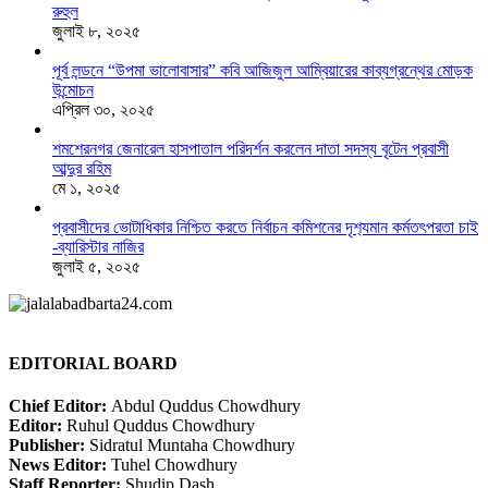
রুহুল
জুলাই ৮, ২০২৫
পূর্ব লন্ডনে “উপমা ভালোবাসার” কবি আজিজুল আম্বিয়ারের কাব্যগ্রন্থের মোড়ক
উন্মোচন
এপ্রিল ৩০, ২০২৫
শমশেরনগর জেনারেল হাসপাতাল পরিদর্শন করলেন দাতা সদস্য বৃটেন প্রবাসী
আব্দুর রহিম
মে ১, ২০২৫
প্রবাসীদের ভোটাধিকার নিশ্চিত করতে নির্বাচন কমিশনের দৃশ‍্যমান কর্মতৎপরতা চাই
-ব্যারিস্টার নাজির
জুলাই ৫, ২০২৫
EDITORIAL BOARD
Chief Editor:
Abdul Quddus Chowdhury
Editor:
Ruhul Quddus Chowdhury
Publisher:
Sidratul Muntaha Chowdhury
News Editor:
Tuhel Chowdhury
Staff Reporter:
Shudip Dash