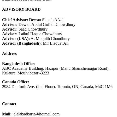
ADVISORY BOARD
Chief Advisor:
Dewan Shuaib Afzal
Advisor:
Dewan Abdul Gofran Chowdhury
Advisor:
Saad Chowdhury
Advisor:
Laikul Haque Chowdhury
Advisor (USA):
A. Muquith Choudhury
Advisor (Bangladesh):
Mir Liaquat Ali
Address
Bangladesh Office:
ABC Academy Building, Hazipur (Manu-Shamshernagar Road),
Kulaura, Moulvibazar -3223
Canada Office:
2984 Danforth Ave. (2nd Floor), Toronto, ON, Canada, M4C 1M6
Contact
Mail:
jalalabadbarta@hotmail.com