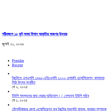
শ্রীমঙ্গলে ১৮ ফুট লম্বা বিশাল আকৃতির অজগর উদ্ধার
জুলাই ২১, ২০২৬
Popular
Recent
টরন্টোতে এসএসসি ১৯৯৮-এইচএসসি ২০০০ এলামনি এসোসিয়েশন, কানাডার
পিঠা উৎসব অনুষ্ঠিত
মে ২, ২০২৫
ইউপি সদস্যদের বাধা দেয়ার অভিযোগ।। নেপথ্যে ইউপি সচিব
মে ১, ২০২৫
মৌলভীবাজার জেলা এসোসিয়েশন অব টরন্টোর সভাপতি মাহবুব, সাধারন সম্পাদক