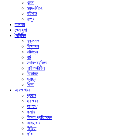
খুলনা
ময়মনসিংহ
বরিশাল
রংপুর
কানাডা
খেলাধুলা
দৈনিন্দিন
মুক্তমত
শিক্ষাঙ্গন
সাহিত্য
ধর্ম
তথ্যপ্রযুক্তি
লাইফস্টাইল
বিনোদন
স্বাস্থ্য
শিক্ষা
আরও খবর
প্রবাস
সব খবর
অপরাধ
কলাম
বিশেষ প্রতিবেদন
আবহাওয়া
মিডিয়া
কৃষি