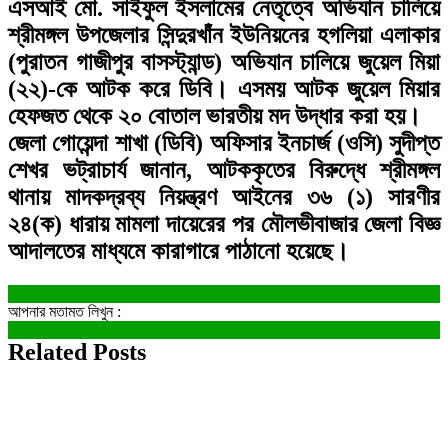
এসআই মো. সাইফুল ইসলামের নেতৃত্বে অভিযান চালিয়ে
শ্রীমঙ্গল উপজেলার সিন্দুরখাঁন ইউনিয়নের হগলিয়া এলাকার
(পুরাতন গাজীপুর বাসস্ট্যান্ড) অভিযান চালিয়ে জুয়েল মিয়া
(২২)-কে আটক করে ডিবি। এসময় আটক জুয়েল মিয়ার
হেফজত থেকে ২০ বোতাল ভারতীয় মদ উদ্ধার করা হয়।
জেলা গোয়েন্দা শাখা (ডিবি) অফিসার ইনচার্জ (ওসি) সুদীপ্ত
শেখর ভট্রাচার্য জানান, আটককৃতের বিরুদ্ধে শ্রীমঙ্গল
থানায় মাদকদ্রব্য নিয়ন্ত্রণ আইনের ৩৬ (১) সারণীর
২৪(ক) ধারায় মামলা দায়েরের পর মৌলভীবাজার জেলা বিজ্ঞ
আদালতের মাধ্যমে কারাগারে পাঠানো হয়েছে।
আপনার মতামত লিখুন :
Related Posts