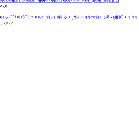
র জেনারেল হাসপাতাল পরিদর্শন করলেন দাতা সদস্য বৃটেন প্রবাসী আব্দুর রহিম
২০২৫
দের ভোটাধিকার নিশ্চিত করতে নির্বাচন কমিশনের দৃশ‍্যমান কর্মতৎপরতা চাই -ব্যারিস্টার নাজির
৫, ২০২৫