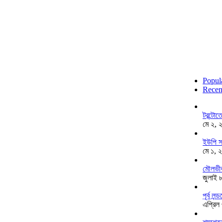
Popul
Recen
টরন্টো
মে ২, 
ইউপি স
মে ১, 
মৌলভীব
জুলাই 
পূর্ব ল
এপ্রিল