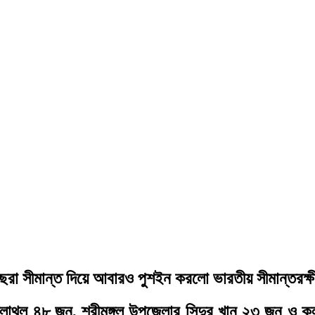
ড়ইছরা সীমান্ত দিয়ে আবারও‌ পুশইন করলো ভারতীয় সীমান্তরক
লাথল ৪৮ জন, শ্রীমঙ্গল উপজেলার সিন্দুর খান ২৩ জন ও 