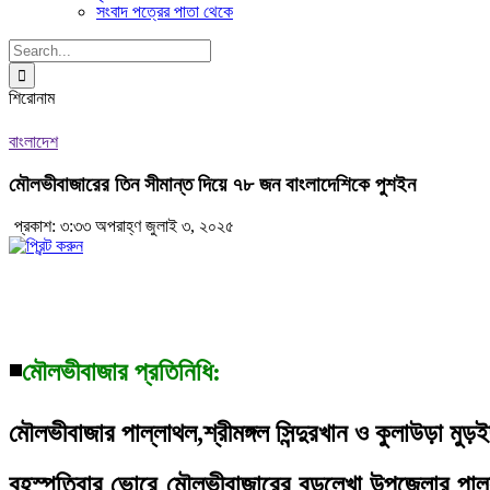
সংবাদ পত্রের পাতা থেকে
Search
for:
শিরোনাম
বাংলাদেশ
মৌলভীবাজারের তিন সীমান্ত দিয়ে ৭৮ জন বাংলাদেশিকে পুশইন
প্রকাশ: ৩:৩৩ অপরাহ্ণ জুলাই ৩, ২০২৫
◾
মৌলভীবাজার প্রতিনিধি:
মৌলভীবাজার পাল্লাথল,শ্রীমঙ্গল সিন্দুরখান ও কুলাউড়া মু
বৃহস্পতিবার ভোরে মৌলভীবাজারের বড়লেখা উপজেলার পাল্