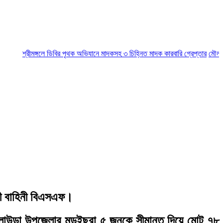
শ্রীমঙ্গলে ডিবির পৃথক অভিযানে মাদকসহ ৩ চিহ্নিত মাদক কারবারি গ্রেপ্তার
মৌলভীবাজার
্ষী বাহিনী বিএসএফ।
কুলাউড়া উপজেলার মুড়ইছরা ৫ জনকে সীমান্ত দিয়ে মোট ৭৮