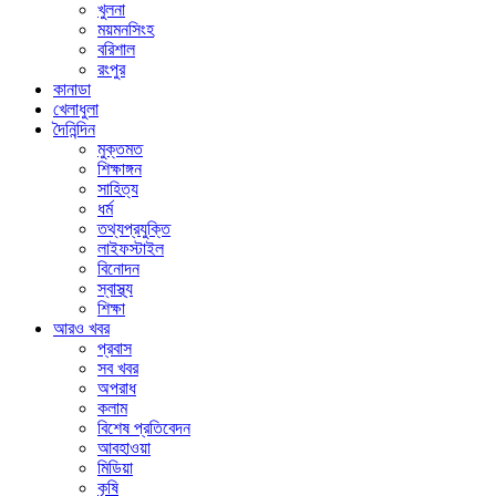
খুলনা
ময়মনসিংহ
বরিশাল
রংপুর
কানাডা
খেলাধুলা
দৈনিন্দিন
মুক্তমত
শিক্ষাঙ্গন
সাহিত্য
ধর্ম
তথ্যপ্রযুক্তি
লাইফস্টাইল
বিনোদন
স্বাস্থ্য
শিক্ষা
আরও খবর
প্রবাস
সব খবর
অপরাধ
কলাম
বিশেষ প্রতিবেদন
আবহাওয়া
মিডিয়া
কৃষি