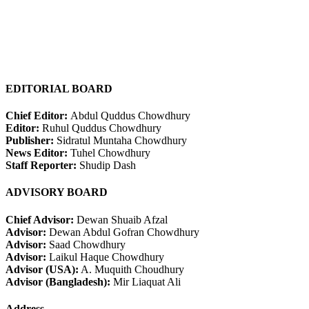
EDITORIAL BOARD
Chief Editor:
Abdul Quddus Chowdhury
Editor:
Ruhul Quddus Chowdhury
Publisher:
Sidratul Muntaha Chowdhury
News Editor:
Tuhel Chowdhury
Staff Reporter:
Shudip Dash
ADVISORY BOARD
Chief Advisor:
Dewan Shuaib Afzal
Advisor:
Dewan Abdul Gofran Chowdhury
Advisor:
Saad Chowdhury
Advisor:
Laikul Haque Chowdhury
Advisor (USA):
A. Muquith Choudhury
Advisor (Bangladesh):
Mir Liaquat Ali
Address