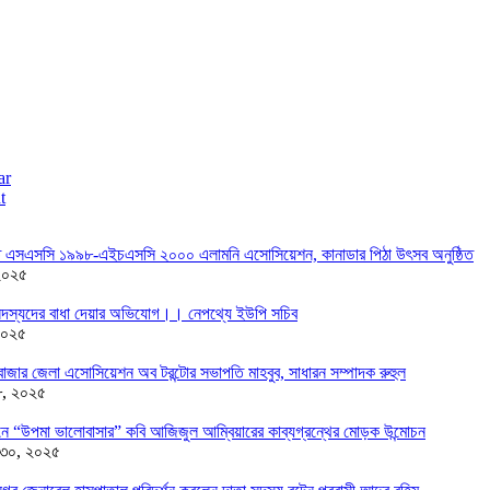
ar
t
তে এসএসসি ১৯৯৮-এইচএসসি ২০০০ এলামনি এসোসিয়েশন, কানাডার পিঠা উৎসব অনুষ্ঠিত
২০২৫
দস্যদের বাধা দেয়ার অভিযোগ।। নেপথ্যে ইউপি সচিব
২০২৫
াজার জেলা এসোসিয়েশন অব টরন্টোর সভাপতি মাহবুব, সাধারন সম্পাদক রুহুল
৮, ২০২৫
ন্ডনে “উপমা ভালোবাসার” কবি আজিজুল আম্বিয়ারের কাব্যগ্রন্থের মোড়ক উন্মোচন
 ৩০, ২০২৫