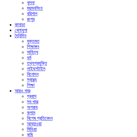
খুলনা
ময়মনসিংহ
বরিশাল
রংপুর
কানাডা
খেলাধুলা
দৈনিন্দিন
মুক্তমত
শিক্ষাঙ্গন
সাহিত্য
ধর্ম
তথ্যপ্রযুক্তি
লাইফস্টাইল
বিনোদন
স্বাস্থ্য
শিক্ষা
আরও খবর
প্রবাস
সব খবর
অপরাধ
কলাম
বিশেষ প্রতিবেদন
আবহাওয়া
মিডিয়া
কৃষি