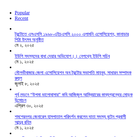
Popular
Recent
টরন্টোতে এসএসসি ১৯৯৮-এইচএসসি ২০০০ এলামনি এসোসিয়েশন, কানাডার
পিঠা উৎসব অনুষ্ঠিত
মে ২, ২০২৫
ইউপি সদস্যদের বাধা দেয়ার অভিযোগ।। নেপথ্যে ইউপি সচিব
মে ১, ২০২৫
মৌলভীবাজার জেলা এসোসিয়েশন অব টরন্টোর সভাপতি মাহবুব, সাধারন সম্পাদক
রুহুল
জুলাই ৮, ২০২৫
পূর্ব লন্ডনে “উপমা ভালোবাসার” কবি আজিজুল আম্বিয়ারের কাব্যগ্রন্থের মোড়ক
উন্মোচন
এপ্রিল ৩০, ২০২৫
শমশেরনগর জেনারেল হাসপাতাল পরিদর্শন করলেন দাতা সদস্য বৃটেন প্রবাসী
আব্দুর রহিম
মে ১, ২০২৫