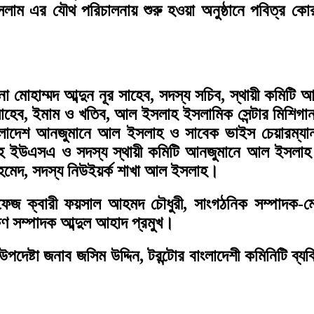
লাম এর যৌথ পরিচালনায় শুরু হওয়া অনুষ্ঠানে পবিত্র 
াওলানা মোহাম্মদ আব্দুন নূর সাহেব, সদস্য সচিব, স্থায়ী 
র সাহেব, ইমাম ও খতিব, আল ইসলাহ ইসলামিক সেন্টার মিশি
বাংলাদেশ আনজুমানে আল ইসলাহ ও সাবেক ভাইস চেয়ারম্য
াহ ইউএসএ ও সদস্য স্থায়ী কমিটি আনজুমানে আল ইসলা
হমেদ, সদস্য নিউইয়র্ক শাখা আল ইসলাহ।
ক্বারী ফয়সাল আহমদ চৌধুরী, সাংগঠনিক সম্পাদক-মোহা
্ষণ সম্পাদক আব্দুল আহাদ প্রমুখ।
ষ্টা জনাব জসিম উদ্দিন, টরন্টোর বাংলাদেশী কমিনিটি ব্যক