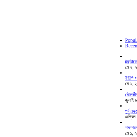
Popul
Recen
টরন্টো
মে ২, 
ইউপি স
মে ১, 
মৌলভীব
জুলাই 
পূর্ব ল
এপ্রিল
শমশেরনগ
মে ১, 