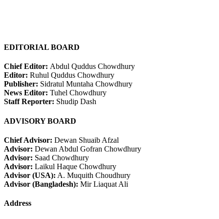
EDITORIAL BOARD
Chief Editor:
Abdul Quddus Chowdhury
Editor:
Ruhul Quddus Chowdhury
Publisher:
Sidratul Muntaha Chowdhury
News Editor:
Tuhel Chowdhury
Staff Reporter:
Shudip Dash
ADVISORY BOARD
Chief Advisor:
Dewan Shuaib Afzal
Advisor:
Dewan Abdul Gofran Chowdhury
Advisor:
Saad Chowdhury
Advisor:
Laikul Haque Chowdhury
Advisor (USA):
A. Muquith Choudhury
Advisor (Bangladesh):
Mir Liaquat Ali
Address