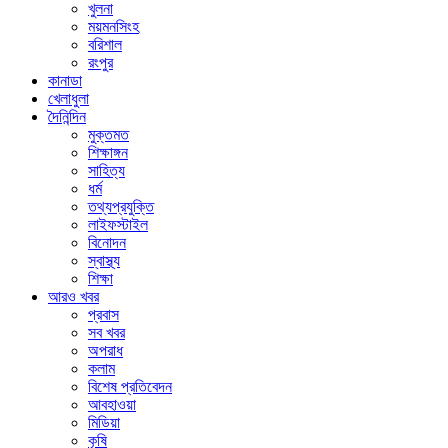
খুলনা
ময়মনসিংহ
বরিশাল
রংপুর
কানাডা
খেলাধুলা
দৈনিন্দিন
মুক্তমত
শিক্ষাঙ্গন
সাহিত্য
ধর্ম
তথ্যপ্রযুক্তি
লাইফস্টাইল
বিনোদন
স্বাস্থ্য
শিক্ষা
আরও খবর
প্রবাস
সব খবর
অপরাধ
কলাম
বিশেষ প্রতিবেদন
আবহাওয়া
মিডিয়া
কৃষি