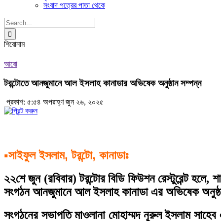
সংবাদ পত্রের পাতা থেকে
Search
for:
শিরোনাম
আরো
টরন্টোতে আনজুমানে আল ইসলাহ কানাডার অভিষেক অনুষ্ঠান সম্পন্ন
প্রকাশ: ৫:৫৪ অপরাহ্ণ জুন ২৬, ২০২৫
সাইফুল ইসলাম, টরন্টো, কানাডাঃ
▪️
২২শে জুন (রবিবার) টরন্টোর বিডি ফিউশন রেস্টুরেন্ট হলে,
সংগঠন আনজুমানে আল ইসলাহ কানাডা এর অভিষেক অনুষ্ঠান
সংগঠনের সভাপতি মাওলানা মোহাম্মদ নূরুল ইসলাম সাহেব 