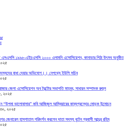
ar
t
তে এসএসসি ১৯৯৮-এইচএসসি ২০০০ এলামনি এসোসিয়েশন, কানাডার পিঠা উৎসব অনুষ্ঠিত
২০২৫
দস্যদের বাধা দেয়ার অভিযোগ।। নেপথ্যে ইউপি সচিব
২০২৫
াজার জেলা এসোসিয়েশন অব টরন্টোর সভাপতি মাহবুব, সাধারন সম্পাদক রুহুল
৮, ২০২৫
ন্ডনে “উপমা ভালোবাসার” কবি আজিজুল আম্বিয়ারের কাব্যগ্রন্থের মোড়ক উন্মোচন
 ৩০, ২০২৫
র জেনারেল হাসপাতাল পরিদর্শন করলেন দাতা সদস্য বৃটেন প্রবাসী আব্দুর রহিম
২০২৫