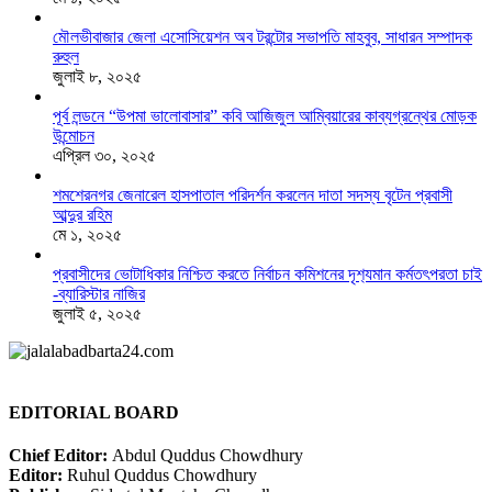
মৌলভীবাজার জেলা এসোসিয়েশন অব টরন্টোর সভাপতি মাহবুব, সাধারন সম্পাদক
রুহুল
জুলাই ৮, ২০২৫
পূর্ব লন্ডনে “উপমা ভালোবাসার” কবি আজিজুল আম্বিয়ারের কাব্যগ্রন্থের মোড়ক
উন্মোচন
এপ্রিল ৩০, ২০২৫
শমশেরনগর জেনারেল হাসপাতাল পরিদর্শন করলেন দাতা সদস্য বৃটেন প্রবাসী
আব্দুর রহিম
মে ১, ২০২৫
প্রবাসীদের ভোটাধিকার নিশ্চিত করতে নির্বাচন কমিশনের দৃশ‍্যমান কর্মতৎপরতা চাই
-ব্যারিস্টার নাজির
জুলাই ৫, ২০২৫
EDITORIAL BOARD
Chief Editor:
Abdul Quddus Chowdhury
Editor:
Ruhul Quddus Chowdhury