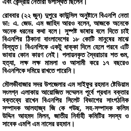
এবং কেন্দ্রীয় নেতারা উপস্থিত ছিলেন।
রোববার (২২ জুন) দুপুরে কাউন্সিল অনুষ্টানে বিএনপি নেতা
ডা: এ. জেড. এম জাহিদ আরও বলেন, আজকে অনেকে
অনেক ধরনের কথা বলে। সুষ্পষ্ট ভাষায় বলে দিতে চাই
বিএনপির ঠিকানা বাংলাদেশের ১৮ কোটি মানুষের মাঝে
বিস্তৃত। বিএনপিকে একটু ধাক্কা দিলে হেলে পরবে এটি
ভাবার কোন কারণ নেই। পলায়নকৃত স্বৈরাচার শত গুম,
হত্যা, লক্ষ লক্ষ মামলা ও আসামী করে ১৭ বছরেও
বিএনপিকে দমিয়ে রাখতে পারেনি।
মৌলভীবাজার সদর উপজেলার এম সাইফুর রহমান ষ্টেডিয়াম
সংলগ্ন এলাকায় আয়োজিত সম্মেলন পূর্বে প্রধান বক্তার
বক্তব্যে রাখেন বিএনপির সিলেট বিভাগের সাংগঠনিক
সম্পাদক আলহাজ্ব জি কে গউছ, সহ-সম্পাদক কলিম
উদ্দিন আহমদ মিলন, জাতীয় নির্বাহী কমিটির সদস্য ও
সাবেক এমপি এম নাসের রহমান।