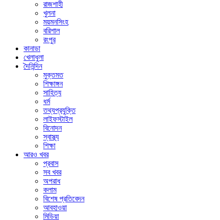
রাজশাহী
খুলনা
ময়মনসিংহ
বরিশাল
রংপুর
কানাডা
খেলাধুলা
দৈনিন্দিন
মুক্তমত
শিক্ষাঙ্গন
সাহিত্য
ধর্ম
তথ্যপ্রযুক্তি
লাইফস্টাইল
বিনোদন
স্বাস্থ্য
শিক্ষা
আরও খবর
প্রবাস
সব খবর
অপরাধ
কলাম
বিশেষ প্রতিবেদন
আবহাওয়া
মিডিয়া