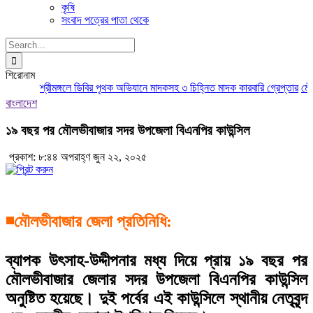
কৃষি
সংবাদ পত্রের পাতা থেকে
Search
for:
শিরোনাম
শ্রীমঙ্গলে ডিবির পৃথক অভিযানে মাদকসহ ৩ চিহ্নিত মাদক কারবারি গ্রেপ্তার
মৌলভী
বাংলাদেশ
১৯ বছর পর মৌলভীবাজার সদর উপজেলা বিএনপির কাউন্সিল
প্রকাশ: ৮:৪৪ অপরাহ্ণ জুন ২২, ২০২৫
◾মৌলভীবাজার জেলা প্রতিনিধি:
ব্যাপক উৎসাহ-উদ্দীপনার মধ্য দিয়ে প্রায় ১৯ বছর পর
মৌলভীবাজার জেলার সদর উপজেলা বিএনপির কাউন্সিল
অনুষ্টিত হয়েছে। দুই পর্বের এই কাউন্সিলে স্থানীয় নেতৃবৃন্দ