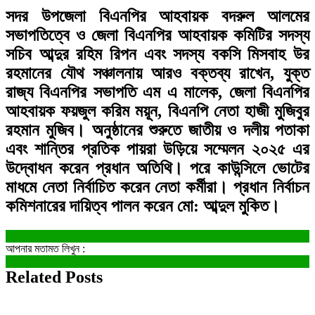
সদর উপজেলা বিএনপির আহবায়ক বদরুল আলমের
সভাপতিত্বে ও জেলা বিএনপির আহবায়ক কমিটির সদস্য
সচিব আব্দুর রহিম রিপন এবং সদস্য বকসি মিসবাহ উর
রহমানের যৌথ সঞ্চালনায় আরও বক্তব্য রাখেন, যুক্ত
রাজ্য বিএনপির সভাপতি এম এ মালেক, জেলা বিএনপির
আহবায়ক ফয়জুল করিম ময়ূন, বিএনপি নেতা হাজী মুজিবুর
রহমান মুজিব। অনুষ্ঠানের শুরুতে জাতীয় ও দলীয় পতাকা
এবং শান্তির প্রতিক পায়রা উড়িয়ে সম্মেলন ২০২৫ এর
উদ্বোধন করেন প্রধান অতিথি। পরে কাউন্সিলে ভোটের
মাধমে নেতা নির্বাচিত করেন নেতা কর্মীরা। প্রধান নির্বাচন
কমিশনারের দায়িত্ব পালন করেন মো: আব্দুল মুকিত।
আপনার মতামত লিখুন :
Related Posts