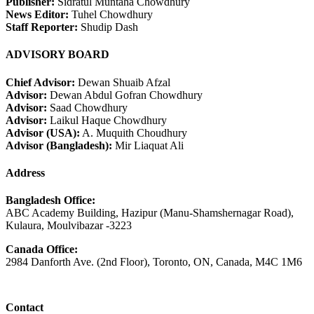
Publisher:
Sidratul Muntaha Chowdhury
News Editor:
Tuhel Chowdhury
Staff Reporter:
Shudip Dash
ADVISORY BOARD
Chief Advisor:
Dewan Shuaib Afzal
Advisor:
Dewan Abdul Gofran Chowdhury
Advisor:
Saad Chowdhury
Advisor:
Laikul Haque Chowdhury
Advisor (USA):
A. Muquith Choudhury
Advisor (Bangladesh):
Mir Liaquat Ali
Address
Bangladesh Office:
ABC Academy Building, Hazipur (Manu-Shamshernagar Road),
Kulaura, Moulvibazar -3223
Canada Office:
2984 Danforth Ave. (2nd Floor), Toronto, ON, Canada, M4C 1M6
Contact