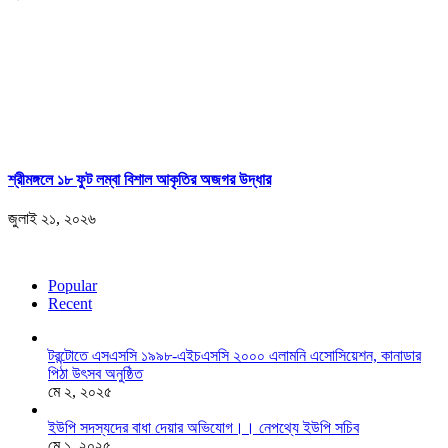
শ্রীমঙ্গলে ১৮ ফুট লম্বা বিশাল আকৃতির অজগর উদ্ধার
জুলাই ২১, ২০২৬
Popular
Recent
টরন্টোতে এসএসসি ১৯৯৮-এইচএসসি ২০০০ এলামনি এসোসিয়েশন, কানাডার
পিঠা উৎসব অনুষ্ঠিত
মে ২, ২০২৫
ইউপি সদস্যদের বাধা দেয়ার অভিযোগ।। নেপথ্যে ইউপি সচিব
মে ১, ২০২৫