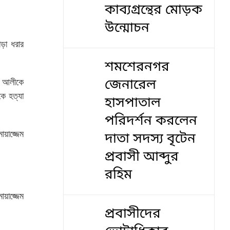
কাব্যগ্রন্থের মোড়ক
উন্মোচন
াড়া ধরার
শমশেরনগর
জেনারেল
জন আলীকে
কে হত্যা
হাসপাতাল
পরিদর্শন করলেন
য়াজ্জেম
দাতা সদস্য বৃটেন
প্রবাসী আব্দুর
রহিম
োয়াজ্জেম
প্রবাসীদের