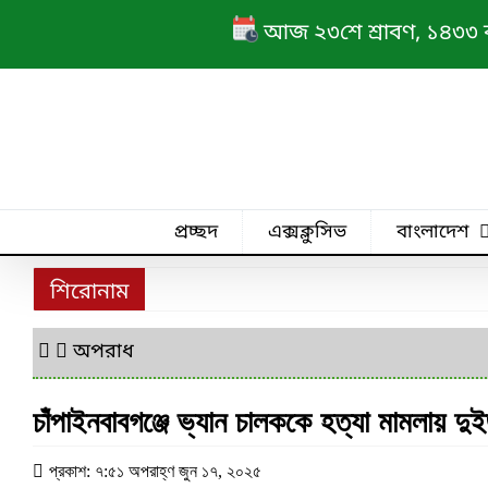
Skip
আজ ২৩শে শ্রাবণ, ১৪৩৩ বঙ্গ
to
content
প্রচ্ছদ
এক্সক্লুসিভ
বাংলাদেশ
শিরোনাম
অপরাধ
চাঁপাইনবাবগঞ্জে ভ্যান চালককে হত্যা মামলায় দু
প্রকাশ: ৭:৫১ অপরাহ্ণ জুন ১৭, ২০২৫