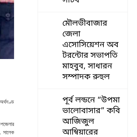
সচিব
মৌলভীবাজার
জেলা
এসোসিয়েশন অব
টরন্টোর সভাপতি
মাহবুব, সাধারন
সম্পাদক রুহুল
পূর্ব লন্ডনে “উপমা
অর্থদণ্ড
ভালোবাসার” কবি
আজিজুল
উপজেলার
আম্বিয়ারের
. সালেক