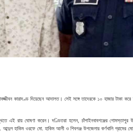
যাবজ্জীবন কারাদণ্ড দিয়েছেন আদালত। সেই সঙ্গে তাদেরকে ১০ হাজার টাকা করে 
্থিতে এই রায় ঘোষণা করেন। দণ্ডিতরা হলেন, চাঁপাইনবাবগঞ্জের গোমস্তাপুর 
ব্দুল হাকিম ওরফে মো. হাকিম আলী ও শিবগঞ্জ উপজেলার কর্ণখালি গ্রামের মো