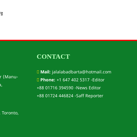
ির
CONTACT
Mail:
jalalabadbarta@hotmail.com
r (Manu-
Phone:
+1 647 402 5317 -Editor
a,
+88 01716 394590 -News Editor
+88 01724 446824 -Saff Reporter
, Toronto,