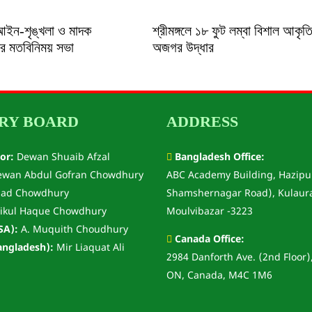
আইন-শৃঙ্খলা ও মাদক
শ্রীমঙ্গলে ১৮ ফুট লম্বা বিশাল আকৃত
শের মতবিনিময় সভা
অজগর উদ্ধার
RY BOARD
ADDRESS
or:
Dewan Shuaib Afzal
Bangladesh Office:
wan Abdul Gofran Chowdhury
ABC Academy Building, Hazipu
ad Chowdhury
Shamshernagar Road), Kulaur
ikul Haque Chowdhury
Moulvibazar -3223
SA):
A. Muquith Choudhury
Canada Office:
angladesh):
Mir Liaquat Ali
2984 Danforth Ave. (2nd Floor)
ON, Canada, M4C 1M6