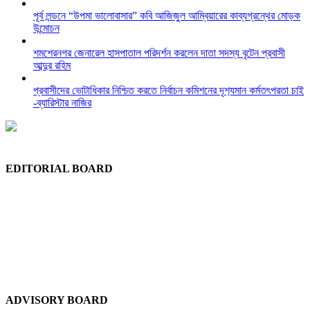
পূর্ব লন্ডনে “উপমা ভালোবাসার” কবি আজিজুল আম্বিয়ারের কাব্যগ্রন্থের মোড়ক
উন্মোচন
শমশেরনগর জেনারেল হাসপাতাল পরিদর্শন করলেন দাতা সদস্য বৃটেন প্রবাসী
আব্দুর রহিম
প্রবাসীদের ভোটাধিকার নিশ্চিত করতে নির্বাচন কমিশনের দৃশ‍্যমান কর্মতৎপরতা চাই
-ব্যারিস্টার নাজির
EDITORIAL BOARD
Chief Editor:
Abdul Quddus Chowdhury
Editor:
Ruhul Quddus Chowdhury
Publisher:
Sidratul Muntaha Chowdhury
News Editor:
Tuhel Chowdhury
Staff Reporter:
Shudip Dash
ADVISORY BOARD