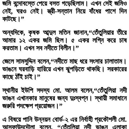
জমি বন্দোবস্তে পেয়ে বসত গড়েছিলাম। এখন সেই জমিও
নেই, ঘরও নেই। স্ত্রী-সন্তান নিয়ে বাঁধের পাশে দিন
কাটছে।”
অন্যদিকে, কৃষক আব্দুল মতিন জানান,“তেঁতুলিয়ার তীরে
আমার ১২ একর জমি ছিল। ৫ একর লগ্নি করে চাষ
করতাম। এখন সব নদীতে বিলীন।”
জেলে সামসুদ্দিন বলেন,“নদীতে মাছ ধরে সংসার চালাতাম।
ভাঙনে ঘরবাড়ি হারিয়ে এখন ঝুপড়িতে থাকছি। সরকারের
কাছে ঠাঁই চাই।”
স্থানীয় ইউপি সদস্য মো. আলম বলেন,“তেঁতুলিয়া নদী
ভাঙন এখানকার মানুষের জন্য দুঃস্বপ্ন। স্থায়ী সমাধানে
জরুরি পদক্ষেপ প্রয়োজন।”
এ বিষয়ে পানি উন্নয়ন বোর্ড-২ এর নির্বাহী প্রকৌশলী মো.
আসফাউদদৌলা বলেন,
“তেঁতুলিয়া নদী ভাঙন এলাকা