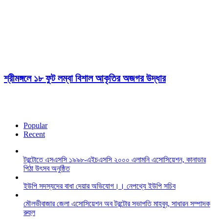
শ্রীমঙ্গলে ১৮ ফুট লম্বা বিশাল আকৃতির অজগর উদ্ধার
Popular
Recent
টরন্টোতে এসএসসি ১৯৯৮-এইচএসসি ২০০০ এলামনি এসোসিয়েশন, কানাডার
পিঠা উৎসব অনুষ্ঠিত
ইউপি সদস্যদের বাধা দেয়ার অভিযোগ।। নেপথ্যে ইউপি সচিব
মৌলভীবাজার জেলা এসোসিয়েশন অব টরন্টোর সভাপতি মাহবুব, সাধারন সম্পাদক
রুহুল