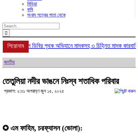
মিডিয়া
কৃষি
সংবাদ পত্রের পাতা থেকে
Search
for:
শ্রীমঙ্গলে ডিবির পৃথক অভিযানে মাদকসহ ৩ চিহ্নিত মাদক কারবারি গ
শিরোনাম
জাতীয়
তেতুলিয়া নদীর ভাঙনে নিঃস্ব শতাধিক পরিবার
প্রকাশ: ২:৩১ অপরাহ্ণ জুন ১৫, ২০২৫
✪
এম ফাহিম, চরফ্যাসন (ভোলা):