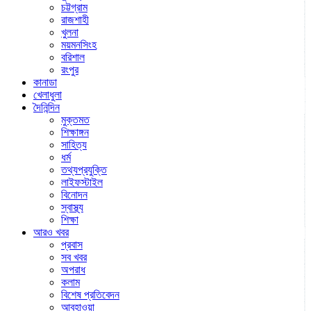
চট্টগ্রাম
রাজশাহী
খুলনা
ময়মনসিংহ
বরিশাল
রংপুর
কানাডা
খেলাধুলা
দৈনিন্দিন
মুক্তমত
শিক্ষাঙ্গন
সাহিত্য
ধর্ম
তথ্যপ্রযুক্তি
লাইফস্টাইল
বিনোদন
স্বাস্থ্য
শিক্ষা
আরও খবর
প্রবাস
সব খবর
অপরাধ
কলাম
বিশেষ প্রতিবেদন
আবহাওয়া