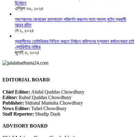
উন্মোচন
এপ্রিল ৩০, ২০২৫
শমশেরনগর জেনারেল হাসপাতাল পরিদর্শন করলেন দাতা সদস্য বৃটেন প্রবাসী
আব্দুর রহিম
মে ১, ২০২৫
প্রবাসীদের ভোটাধিকার নিশ্চিত করতে নির্বাচন কমিশনের দৃশ‍্যমান কর্মতৎপরতা চাই
-ব্যারিস্টার নাজির
জুলাই ৫, ২০২৫
EDITORIAL BOARD
Chief Editor:
Abdul Quddus Chowdhury
Editor:
Ruhul Quddus Chowdhury
Publisher:
Sidratul Muntaha Chowdhury
News Editor:
Tuhel Chowdhury
Staff Reporter:
Shudip Dash
ADVISORY BOARD