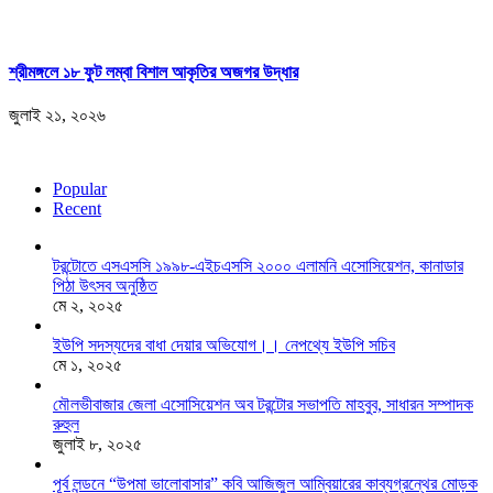
শ্রীমঙ্গলে ১৮ ফুট লম্বা বিশাল আকৃতির অজগর উদ্ধার
জুলাই ২১, ২০২৬
Popular
Recent
টরন্টোতে এসএসসি ১৯৯৮-এইচএসসি ২০০০ এলামনি এসোসিয়েশন, কানাডার
পিঠা উৎসব অনুষ্ঠিত
মে ২, ২০২৫
ইউপি সদস্যদের বাধা দেয়ার অভিযোগ।। নেপথ্যে ইউপি সচিব
মে ১, ২০২৫
মৌলভীবাজার জেলা এসোসিয়েশন অব টরন্টোর সভাপতি মাহবুব, সাধারন সম্পাদক
রুহুল
জুলাই ৮, ২০২৫
পূর্ব লন্ডনে “উপমা ভালোবাসার” কবি আজিজুল আম্বিয়ারের কাব্যগ্রন্থের মোড়ক