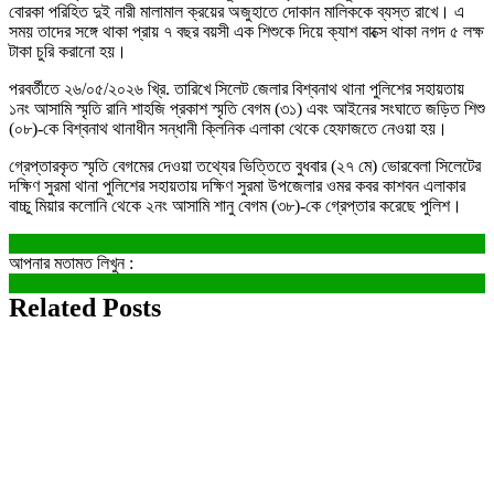
বোরকা পরিহিত দুই নারী মালামাল ক্রয়ের অজুহাতে দোকান মালিককে ব্যস্ত রাখে। এ
সময় তাদের সঙ্গে থাকা প্রায় ৭ বছর বয়সী এক শিশুকে দিয়ে ক্যাশ বাক্সে থাকা নগদ ৫ লক্ষ
টাকা চুরি করানো হয়।
পরবর্তীতে ২৬/০৫/২০২৬ খ্রি. তারিখে সিলেট জেলার বিশ্বনাথ থানা পুলিশের সহায়তায়
১নং আসামি স্মৃতি রানি শাহজি প্রকাশ স্মৃতি বেগম (৩১) এবং আইনের সংঘাতে জড়িত শিশু
(০৮)-কে বিশ্বনাথ থানাধীন সন্ধানী ক্লিনিক এলাকা থেকে হেফাজতে নেওয়া হয়।
গ্রেপ্তারকৃত স্মৃতি বেগমের দেওয়া তথ্যের ভিত্তিতে বুধবার (২৭ মে) ভোরবেলা সিলেটের
দক্ষিণ সুরমা থানা পুলিশের সহায়তায় দক্ষিণ সুরমা উপজেলার ওমর কবর কাশবন এলাকার
বাচ্চু মিয়ার কলোনি থেকে ২নং আসামি শানু বেগম (৩৮)-কে গ্রেপ্তার করেছে পুলিশ।
আপনার মতামত লিখুন :
Related Posts