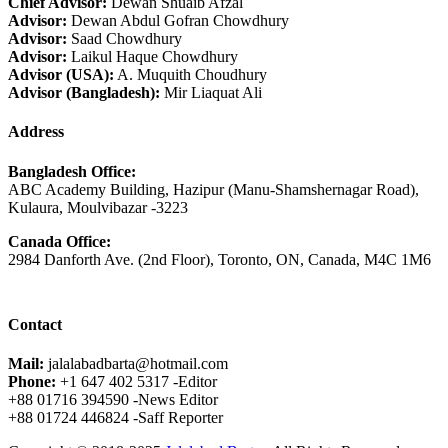
Chief Advisor:
Dewan Shuaib Afzal
Advisor:
Dewan Abdul Gofran Chowdhury
Advisor:
Saad Chowdhury
Advisor:
Laikul Haque Chowdhury
Advisor (USA):
A. Muquith Choudhury
Advisor (Bangladesh):
Mir Liaquat Ali
Address
Bangladesh Office:
ABC Academy Building, Hazipur (Manu-Shamshernagar Road),
Kulaura, Moulvibazar -3223
Canada Office:
2984 Danforth Ave. (2nd Floor), Toronto, ON, Canada, M4C 1M6
Contact
Mail:
jalalabadbarta@hotmail.com
Phone:
+1 647 402 5317 -Editor
+88 01716 394590 -News Editor
+88 01724 446824 -Saff Reporter