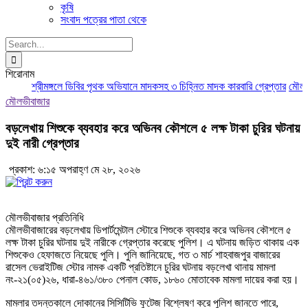
কৃষি
সংবাদ পত্রের পাতা থেকে
Search
for:
শিরোনাম
শ্রীমঙ্গলে ডিবির পৃথক অভিযানে মাদকসহ ৩ চিহ্নিত মাদক কারবারি গ্রেপ্তার
মৌলভীবা
মৌলভীবাজার
বড়লেখায় শিশুকে ব্যবহার করে অভিনব কৌশলে ৫ লক্ষ টাকা চুরির ঘটনায়
দুই নারী গ্রেপ্তার
প্রকাশ: ৬:১৫ অপরাহ্ণ মে ২৮, ২০২৬
মৌলভীবাজার প্রতিনিধি
মৌলভীবাজারের বড়লেখায় ডিপার্টমেন্টাল স্টোরে শিশুকে ব্যবহার করে অভিনব কৌশলে ৫
লক্ষ টাকা চুরির ঘটনায় দুই নারীকে গ্রেপ্তার করেছে পুলিশ। এ ঘটনায় জড়িত থাকায় এক
শিশুকেও হেফাজতে নিয়েছে পুলি। পুলি জানিয়েছে, গত ৩ মার্চ শাহবাজপুর বাজারের
রাসেল ভেরাইটিজ স্টোর নামক একটি প্রতিষ্টানে চুরির ঘটনায় বড়লেখা থানায় মামলা
নং-২১(০৫)২৬, ধারা-৪৬১/৩৮০ পেনাল কোড, ১৮৬০ মোতাবেক মামলা দায়ের করা হয়।
মামলার তদন্তকালে দোকানের সিসিটিভি ফুটেজ বিশ্লেষণ করে পুলিশ জানতে পারে,