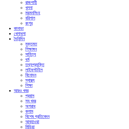
রাজশাহী
খুলনা
ময়মনসিংহ
বরিশাল
রংপুর
কানাডা
খেলাধুলা
দৈনিন্দিন
মুক্তমত
শিক্ষাঙ্গন
সাহিত্য
ধর্ম
তথ্যপ্রযুক্তি
লাইফস্টাইল
বিনোদন
স্বাস্থ্য
শিক্ষা
আরও খবর
প্রবাস
সব খবর
অপরাধ
কলাম
বিশেষ প্রতিবেদন
আবহাওয়া
মিডিয়া