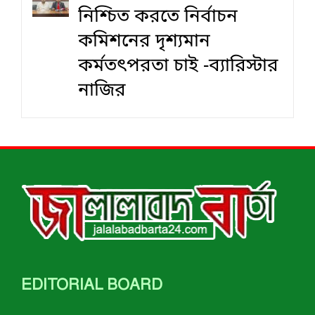
নিশ্চিত করতে নির্বাচন
কমিশনের দৃশ‍্যমান
কর্মতৎপরতা চাই -ব্যারিস্টার
নাজির
EDITORIAL BOARD