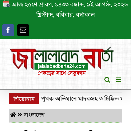
Skip
আজ ২৫শে শ্রাবণ, ১৪৩৩ বঙ্গাব্দ, ৯ই আগস্ট, ২০২৬
to
খ্রিস্টাব্দ, রবিবার, বর্ষাকাল
content
শ্রীমঙ্গলে ডিবির পৃথক অভিযানে মাদকসহ ৩ চিহ্নিত মাদক কার
শিরোনাম
বাংলাদেশ