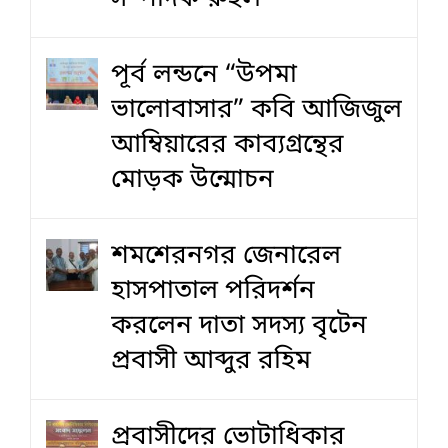
পূর্ব লন্ডনে “উপমা
ভালোবাসার” কবি আজিজুল
আম্বিয়ারের কাব্যগ্রন্থের
মোড়ক উন্মোচন
শমশেরনগর জেনারেল
হাসপাতাল পরিদর্শন
করলেন দাতা সদস্য বৃটেন
প্রবাসী আব্দুর রহিম
প্রবাসীদের ভোটাধিকার