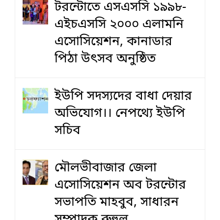
টরন্টোতে এসএসসি ১৯৯৮-
এইচএসসি ২০০০ এলামনি
এসোসিয়েশন, কানাডার
পিঠা উৎসব অনুষ্ঠিত
ইউপি সদস্যদের বাধা দেয়ার
অভিযোগ।। নেপথ্যে ইউপি
সচিব
মৌলভীবাজার জেলা
এসোসিয়েশন অব টরন্টোর
সভাপতি মাহবুব, সাধারন
সম্পাদক রুহুল