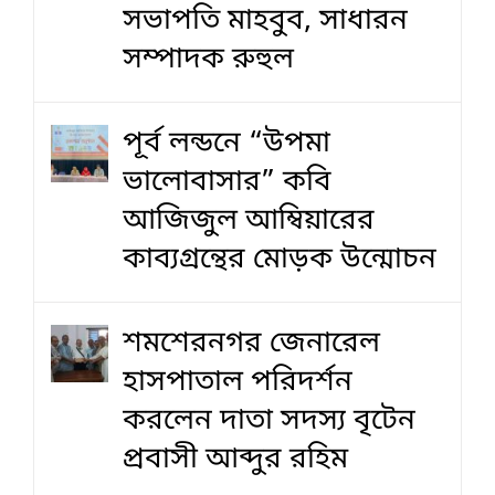
সভাপতি মাহবুব, সাধারন
সম্পাদক রুহুল
পূর্ব লন্ডনে “উপমা
ভালোবাসার” কবি
আজিজুল আম্বিয়ারের
কাব্যগ্রন্থের মোড়ক উন্মোচন
শমশেরনগর জেনারেল
হাসপাতাল পরিদর্শন
করলেন দাতা সদস্য বৃটেন
প্রবাসী আব্দুর রহিম