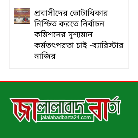
প্রবাসীদের ভোটাধিকার
নিশ্চিত করতে নির্বাচন
কমিশনের দৃশ‍্যমান
কর্মতৎপরতা চাই -ব্যারিস্টার
নাজির