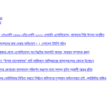
ar
t
তে এসএসসি ১৯৯৮-এইচএসসি ২০০০ এলামনি এসোসিয়েশন, কানাডার পিঠা উৎসব অনুষ্ঠিত
দস্যদের বাধা দেয়ার অভিযোগ।। নেপথ্যে ইউপি সচিব
াজার জেলা এসোসিয়েশন অব টরন্টোর সভাপতি মাহবুব, সাধারন সম্পাদক রুহুল
ন্ডনে “উপমা ভালোবাসার” কবি আজিজুল আম্বিয়ারের কাব্যগ্রন্থের মোড়ক উন্মোচন
র জেনারেল হাসপাতাল পরিদর্শন করলেন দাতা সদস্য বৃটেন প্রবাসী আব্দুর রহিম
দের ভোটাধিকার নিশ্চিত করতে নির্বাচন কমিশনের দৃশ‍্যমান কর্মতৎপরতা চাই -ব্যারিস্টার নাজির