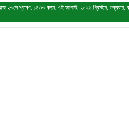
 ২৩শে শ্রাবণ, ১৪৩৩ বঙ্গাব্দ, ৭ই আগস্ট, ২০২৬ খ্রিস্টাব্দ, শুক্রবার, বর