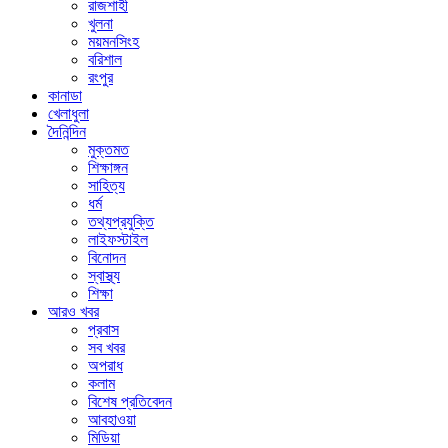
রাজশাহী
খুলনা
ময়মনসিংহ
বরিশাল
রংপুর
কানাডা
খেলাধুলা
দৈনিন্দিন
মুক্তমত
শিক্ষাঙ্গন
সাহিত্য
ধর্ম
তথ্যপ্রযুক্তি
লাইফস্টাইল
বিনোদন
স্বাস্থ্য
শিক্ষা
আরও খবর
প্রবাস
সব খবর
অপরাধ
কলাম
বিশেষ প্রতিবেদন
আবহাওয়া
মিডিয়া