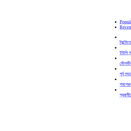
Popul
Recen
টরন্টো
ইউপি স
মৌলভীব
পূর্ব ল
শমশেরনগ
প্রবাসী