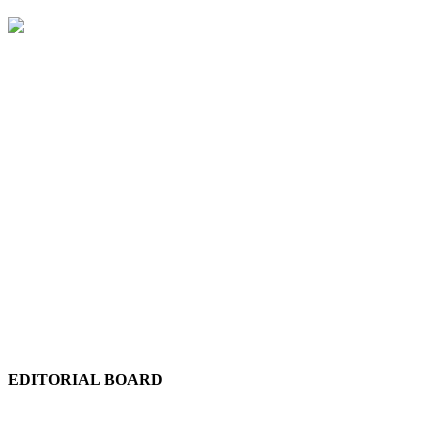
EDITORIAL BOARD
Chief Editor:
Abdul Quddus Chowdhury