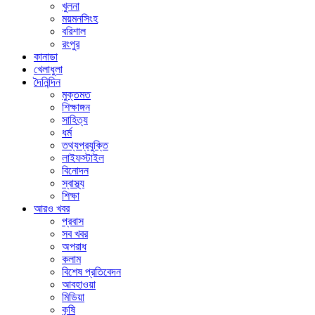
খুলনা
ময়মনসিংহ
বরিশাল
রংপুর
কানাডা
খেলাধুলা
দৈনিন্দিন
মুক্তমত
শিক্ষাঙ্গন
সাহিত্য
ধর্ম
তথ্যপ্রযুক্তি
লাইফস্টাইল
বিনোদন
স্বাস্থ্য
শিক্ষা
আরও খবর
প্রবাস
সব খবর
অপরাধ
কলাম
বিশেষ প্রতিবেদন
আবহাওয়া
মিডিয়া
কৃষি