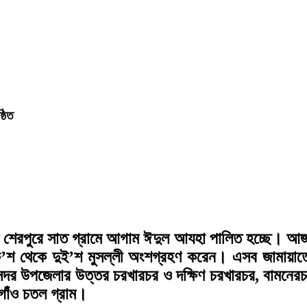
ঠিত
ে শেরপুরে সাত গ্রামে আগাম ঈদুল আযহা পালিত হচ্ছে। আজ
 থেকে দুই’শ মুসল্লী অংশগ্রহণ করেন। এসব জামায়াতে পুর
দর উপজেলার উত্তর চরখারচর ও দক্ষিণ চরখারচর, বামনেরচর
গাঁও চতল গ্রাম।