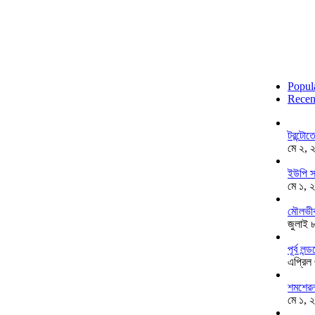
Popul
Recen
টরন্টো
মে ২, 
ইউপি স
মে ১, 
মৌলভীব
জুলাই 
পূর্ব ল
এপ্রিল
শমশেরনগ
মে ১, 