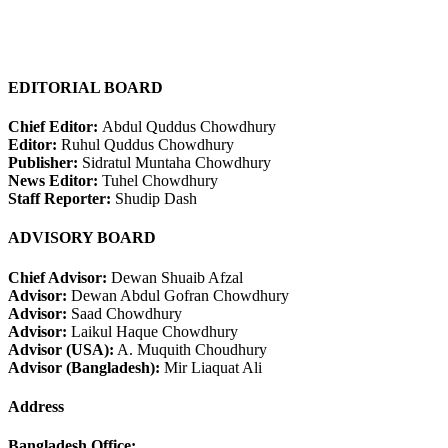
EDITORIAL BOARD
Chief Editor:
Abdul Quddus Chowdhury
Editor:
Ruhul Quddus Chowdhury
Publisher:
Sidratul Muntaha Chowdhury
News Editor:
Tuhel Chowdhury
Staff Reporter:
Shudip Dash
ADVISORY BOARD
Chief Advisor:
Dewan Shuaib Afzal
Advisor:
Dewan Abdul Gofran Chowdhury
Advisor:
Saad Chowdhury
Advisor:
Laikul Haque Chowdhury
Advisor (USA):
A. Muquith Choudhury
Advisor (Bangladesh):
Mir Liaquat Ali
Address
Bangladesh Office: