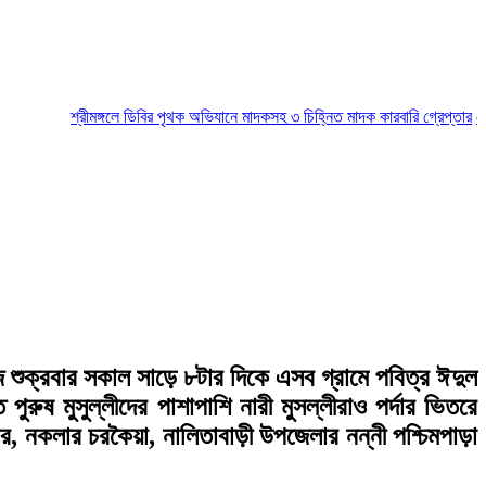
শ্রীমঙ্গলে ডিবির পৃথক অভিযানে মাদকসহ ৩ চিহ্নিত মাদক কারবারি গ্রেপ্তার
মৌলভীবা
 শুক্রবার সকাল সাড়ে ৮টার দিকে এসব গ্রামে পবিত্র ঈদুল
ুষ মুসুল্লীদের পাশাপাশি নারী মুসল্লীরাও পর্দার ভিতরে
, নকলার চরকৈয়া, নালিতাবাড়ী উপজেলার নন্নী পশ্চিমপাড়া