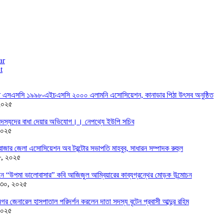
ar
t
তে এসএসসি ১৯৯৮-এইচএসসি ২০০০ এলামনি এসোসিয়েশন, কানাডার পিঠা উৎসব অনুষ্ঠিত
২০২৫
দস্যদের বাধা দেয়ার অভিযোগ।। নেপথ্যে ইউপি সচিব
২০২৫
াজার জেলা এসোসিয়েশন অব টরন্টোর সভাপতি মাহবুব, সাধারন সম্পাদক রুহুল
৮, ২০২৫
ন্ডনে “উপমা ভালোবাসার” কবি আজিজুল আম্বিয়ারের কাব্যগ্রন্থের মোড়ক উন্মোচন
 ৩০, ২০২৫
র জেনারেল হাসপাতাল পরিদর্শন করলেন দাতা সদস্য বৃটেন প্রবাসী আব্দুর রহিম
২০২৫