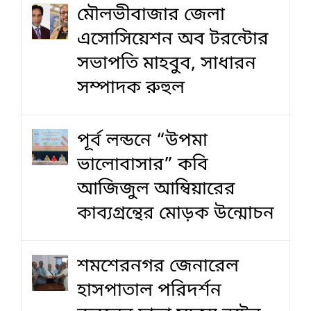
মৌলভীবাজার জেলা
এসোসিয়েশন অব টরন্টোর
সভাপতি মাহবুব, সাধারন
সম্পাদক রুহুল
পূর্ব লন্ডনে “উপমা
ভালোবাসার” কবি
আজিজুল আম্বিয়ারের
কাব্যগ্রন্থের মোড়ক উন্মোচন
শমশেরনগর জেনারেল
হাসপাতাল পরিদর্শন