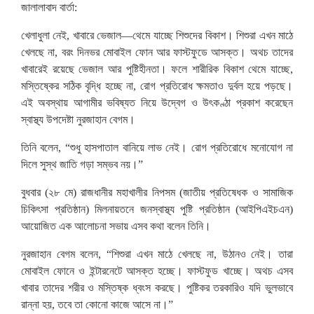
জালালাবাদ বার্তা:
খেলাধুলা নেই, খাবারে ভেজাল—থেমে যাচ্ছে শিশুদের বিকাশ
।
শিশুরা এখন মাঠে
খেলছে না, বরং দিনভর মোবাইল ফোন আর ফাস্টফুডে আসক্ত। অথচ তাদের
খাবারেই রয়েছে ভেজাল আর পুষ্টিহীনতা। ফলে শারীরিক বিকাশ থেমে যাচ্ছে,
মস্তিষ্কের সঠিক বৃদ্ধি হচ্ছে না, রোগ প্রতিরোধ ক্ষমতাও দুর্বল হয়ে পড়ছে।
এই অবস্থায় আগামীর ভবিষ্যত নিয়ে উদ্বেগ ও উৎকণ্ঠা প্রকাশ করেছেন
স্বাস্থ্য উপদেষ্টা নুরজাহান বেগম।
তিনি বলেন, “শুধু হাসপাতাল বানিয়ে লাভ নেই। রোগ প্রতিরোধে মনোযোগ না
দিলে সুস্থ জাতি গড়া সম্ভব নয়।”
বুধবার (২৮ মে) রাজধানীর মহাখালীর নিপসম (জাতীয় প্রতিষেধক ও সামাজিক
চিকিৎসা প্রতিষ্ঠান) মিলনায়তনে জনস্বাস্থ্য পুষ্টি প্রতিষ্ঠান (আইপিএইচএন)
আয়োজিত এক আলোচনা সভায় এসব কথা বলেন তিনি।
নুরজাহান বেগম বলেন, “শিশুরা এখন মাঠে খেলছে না, উঠানও নেই। তারা
মোবাইল ফোনে ও ইন্টারনেটে আসক্ত হচ্ছে। ফাস্টফুড খাচ্ছে। অথচ এসব
খাবার তাদের শরীর ও মস্তিষ্ক ধ্বংস করছে। পুষ্টিকর তরকারিও যদি ভুলভাবে
রান্না হয়, তবে তা কোনো কাজে আসে না।”