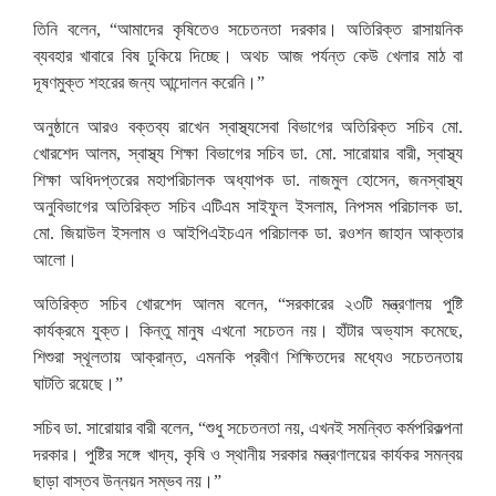
তিনি বলেন, “আমাদের কৃষিতেও সচেতনতা দরকার। অতিরিক্ত রাসায়নিক
ব্যবহার খাবারে বিষ ঢুকিয়ে দিচ্ছে। অথচ আজ পর্যন্ত কেউ খেলার মাঠ বা
দূষণমুক্ত শহরের জন্য আন্দোলন করেনি।”
অনুষ্ঠানে আরও বক্তব্য রাখেন স্বাস্থ্যসেবা বিভাগের অতিরিক্ত সচিব মো.
খোরশেদ আলম, স্বাস্থ্য শিক্ষা বিভাগের সচিব ডা. মো. সারোয়ার বারী, স্বাস্থ্য
শিক্ষা অধিদপ্তরের মহাপরিচালক অধ্যাপক ডা. নাজমুল হোসেন, জনস্বাস্থ্য
অনুবিভাগের অতিরিক্ত সচিব এটিএম সাইফুল ইসলাম, নিপসম পরিচালক ডা.
মো. জিয়াউল ইসলাম ও আইপিএইচএন পরিচালক ডা. রওশন জাহান আক্তার
আলো।
অতিরিক্ত সচিব খোরশেদ আলম বলেন, “সরকারের ২৩টি মন্ত্রণালয় পুষ্টি
কার্যক্রমে যুক্ত। কিন্তু মানুষ এখনো সচেতন নয়। হাঁটার অভ্যাস কমেছে,
শিশুরা স্থূলতায় আক্রান্ত, এমনকি প্রবীণ শিক্ষিতদের মধ্যেও সচেতনতায়
ঘাটতি রয়েছে।”
সচিব ডা. সারোয়ার বারী বলেন, “শুধু সচেতনতা নয়, এখনই সমন্বিত কর্মপরিকল্পনা
দরকার। পুষ্টির সঙ্গে খাদ্য, কৃষি ও স্থানীয় সরকার মন্ত্রণালয়ের কার্যকর সমন্বয়
ছাড়া বাস্তব উন্নয়ন সম্ভব নয়।”