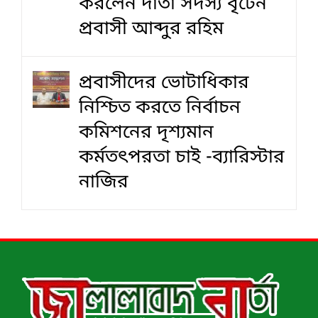
করলেন দাতা সদস্য বৃটেন
প্রবাসী আব্দুর রহিম
প্রবাসীদের ভোটাধিকার
নিশ্চিত করতে নির্বাচন
কমিশনের দৃশ‍্যমান
কর্মতৎপরতা চাই -ব্যারিস্টার
নাজির