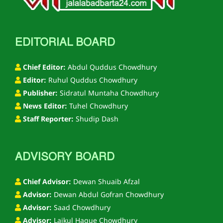
EDITORIAL BOARD
Chief Editor:
Abdul Quddus Chowdhury
Editor:
Ruhul Quddus Chowdhury
Publisher:
Sidratul Muntaha Chowdhury
News Editor:
Tuhel Chowdhury
Staff Reporter:
Shudip Dash
ADVISORY BOARD
Chief Advisor:
Dewan Shuaib Afzal
Advisor:
Dewan Abdul Gofran Chowdhury
Advisor:
Saad Chowdhury
Advisor:
Laikul Haque Chowdhury