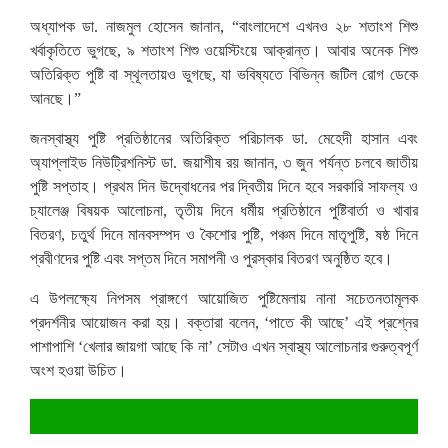
অধ্যাপক ডা. নাজমুল হোসেন জানান, “বাংলাদেশে এখনও ২৮ শতাংশ শিশু
খর্বাকৃতিতে ভুগছে, ৯ শতাংশ শিশু ওয়েস্টিংয়ে আক্রান্ত। আবার অনেক শিশু
অতিরিক্ত পুষ্টি বা স্থূলতায়ও ভুগছে, যা ভবিষ্যতে বিভিন্ন জটিল রোগ ডেকে
আনছে।”
জনস্বাস্থ্য পুষ্টি প্রতিষ্ঠানের অতিরিক্ত পরিচালক ডা. মেহেদী হাসান এবং
অ্যাপ্লাইড নিউট্রিশনিস্ট ডা. জয়াশীষ রয় জানান, ৩ জুন পর্যন্ত চলবে জাতীয়
পুষ্টি সপ্তাহ। প্রথম দিন উদ্বোধনের পর দ্বিতীয় দিনে হবে সরকারি সাফল্য ও
চ্যালেঞ্জ বিষয়ক আলোচনা, তৃতীয় দিনে ধর্মীয় প্রতিষ্ঠানে পুষ্টিবার্তা ও খাবার
বিতরণ, চতুর্থ দিনে মানবসম্পদ ও কৈশোর পুষ্টি, পঞ্চম দিনে মাতৃপুষ্টি, ষষ্ঠ দিনে
প্রবীণদের পুষ্টি এবং সপ্তম দিনে সমাপনী ও পুরস্কার বিতরণ অনুষ্ঠিত হবে।
এ উপলক্ষ্যে নিপসম প্রাঙ্গণে আয়োজিত পুষ্টিমেলায় নানা সচেতনতামূলক
প্রদর্শনীর আয়োজন করা হয়। বক্তারা বলেন, ‘পাতে কী আছে’ এই প্রশ্নের
পাশাপাশি ‘খেলার জায়গা আছে কি না’ সেটাও এখন স্বাস্থ্য আলোচনার গুরুত্বপূর্ণ
অংশ হওয়া উচিত।