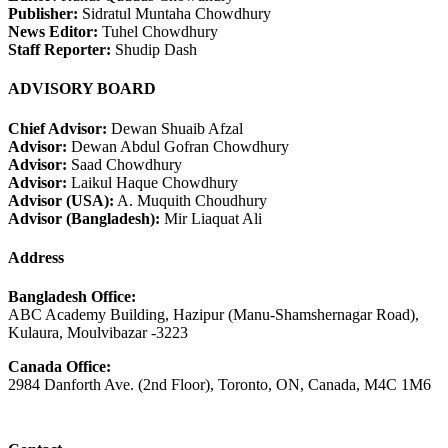
Publisher:
Sidratul Muntaha Chowdhury
News Editor:
Tuhel Chowdhury
Staff Reporter:
Shudip Dash
ADVISORY BOARD
Chief Advisor:
Dewan Shuaib Afzal
Advisor:
Dewan Abdul Gofran Chowdhury
Advisor:
Saad Chowdhury
Advisor:
Laikul Haque Chowdhury
Advisor (USA):
A. Muquith Choudhury
Advisor (Bangladesh):
Mir Liaquat Ali
Address
Bangladesh Office:
ABC Academy Building, Hazipur (Manu-Shamshernagar Road),
Kulaura, Moulvibazar -3223
Canada Office:
2984 Danforth Ave. (2nd Floor), Toronto, ON, Canada, M4C 1M6