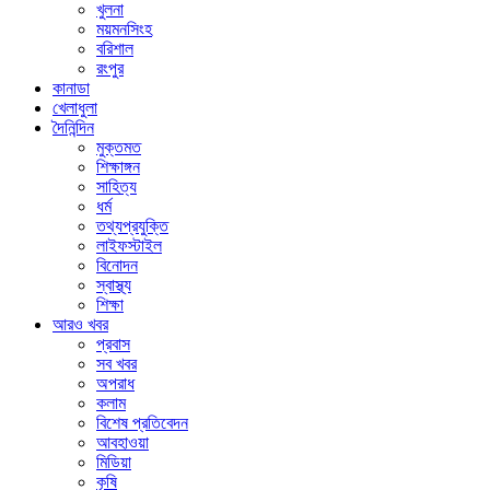
খুলনা
ময়মনসিংহ
বরিশাল
রংপুর
কানাডা
খেলাধুলা
দৈনিন্দিন
মুক্তমত
শিক্ষাঙ্গন
সাহিত্য
ধর্ম
তথ্যপ্রযুক্তি
লাইফস্টাইল
বিনোদন
স্বাস্থ্য
শিক্ষা
আরও খবর
প্রবাস
সব খবর
অপরাধ
কলাম
বিশেষ প্রতিবেদন
আবহাওয়া
মিডিয়া
কৃষি