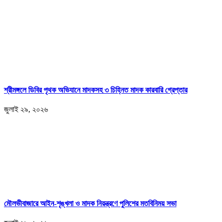
শ্রীমঙ্গলে ডিবির পৃথক অভিযানে মাদকসহ ৩ চিহ্নিত মাদক কারবারি গ্রেপ্তার
জুলাই ২৯, ২০২৬
মৌলভীবাজারে আইন-শৃঙ্খলা ও মাদক নিয়ন্ত্রণে পুলিশের মতবিনিময় সভা