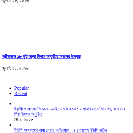
জুলাই ২৮, ২০২৬
শ্রীমঙ্গলে ১৮ ফুট লম্বা বিশাল আকৃতির অজগর উদ্ধার
জুলাই ২১, ২০২৬
Popular
Recent
টরন্টোতে এসএসসি ১৯৯৮-এইচএসসি ২০০০ এলামনি এসোসিয়েশন, কানাডার
পিঠা উৎসব অনুষ্ঠিত
মে ২, ২০২৫
ইউপি সদস্যদের বাধা দেয়ার অভিযোগ।। নেপথ্যে ইউপি সচিব