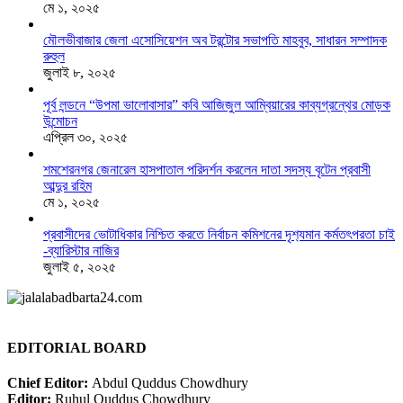
মে ১, ২০২৫
মৌলভীবাজার জেলা এসোসিয়েশন অব টরন্টোর সভাপতি মাহবুব, সাধারন সম্পাদক
রুহুল
জুলাই ৮, ২০২৫
পূর্ব লন্ডনে “উপমা ভালোবাসার” কবি আজিজুল আম্বিয়ারের কাব্যগ্রন্থের মোড়ক
উন্মোচন
এপ্রিল ৩০, ২০২৫
শমশেরনগর জেনারেল হাসপাতাল পরিদর্শন করলেন দাতা সদস্য বৃটেন প্রবাসী
আব্দুর রহিম
মে ১, ২০২৫
প্রবাসীদের ভোটাধিকার নিশ্চিত করতে নির্বাচন কমিশনের দৃশ‍্যমান কর্মতৎপরতা চাই
-ব্যারিস্টার নাজির
জুলাই ৫, ২০২৫
EDITORIAL BOARD
Chief Editor:
Abdul Quddus Chowdhury
Editor:
Ruhul Quddus Chowdhury