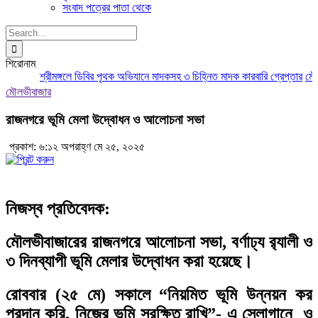
সংবাদ পত্রের পাতা থেকে
Search
for:
শিরোনাম
শ্রীমঙ্গলে ডিবির পৃথক অভিযানে মাদকসহ ৩ চিহ্নিত মাদক কারবারি গ্রেপ্তার
মৌলভী
মৌলভীবাজার
রাজনগরে ভূমি মেলা উদ্বোধন ও আলোচনা সভা
প্রকাশ: ৬:১২ অপরাহ্ণ মে ২৫, ২০২৫
নিজস্ব প্রতিবেদক:
মৌলভীবাজারের রাজনগরে আলোচনা সভা, বর্ণাঢ্য র‌্যালী ও
৩ দিনব্যাপী ভূমি মেলার উদ্বোধন করা হয়েছে।
রোববার (২৫ মে) সকালে
“নিয়মিত ভূমি উন্নয়ন কর
প্রদান করি, নিজের ভূমি সুরক্ষিত রাখি”-
এ স্লোগানে ও