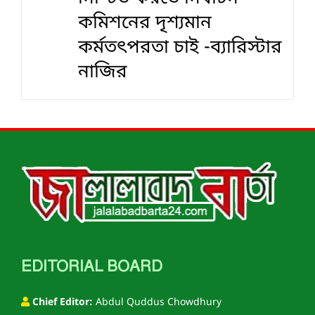
কমিশনের দৃশ‍্যমান
কর্মতৎপরতা চাই -ব্যারিস্টার
নাজির
EDITORIAL BOARD
Chief Editor:
Abdul Quddus Chowdhury