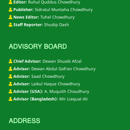
Editor:
Ruhul Quddus Chowdhury
Publisher:
Sidratul Muntaha Chowdhury
News Editor:
Tuhel Chowdhury
Staff Reporter:
Shudip Dash
ADVISORY BOARD
Chief Advisor:
Dewan Shuaib Afzal
Advisor:
Dewan Abdul Gofran Chowdhury
Advisor:
Saad Chowdhury
Advisor:
Laikul Haque Chowdhury
Advisor (USA):
A. Muquith Choudhury
Advisor (Bangladesh):
Mir Liaquat Ali
ADDRESS