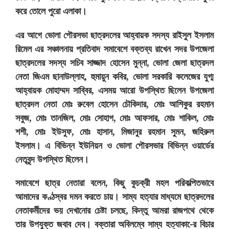
করে তোলে পুরো এলাকা।
এর আগে ভোলা পৌরসভা ছাত্রদলের আহ্বায়ক সদস্য রাইসুল ইসলাম
রিমেল এর সঞ্চালনায় প্রতিবাদ সমাবেশে বক্তব্য রাখেন সদর উপজেলা
ছাত্রদলের সদস্য সচিব সাজ্জাদ হোসেন মুন্না, ভোলা জেলা ছাত্রদল
নেতা জিএম ছানাউল্লাহ, হুমায়ুন কবির, ভোলা সরকারি কলেজের যুগ্ম
আহ্বায়ক মোহাম্মদ সাব্বির, এসময় আরো উপস্থিত ছিলেন উপজেলা
ছাত্রদল নেতা মোঃ রুবেল হোসেন চৌকিদার, মোঃ আশিকুর রহমান
সবুজ, মোঃ তানজিল, মোঃ সোহাগ, মোঃ আফসার, মোঃ শাকিল, মোঃ
শশী, মোঃ ইউসুফ, মোঃ হাসান, মিজানুর রহমান সুমন, জহিরুল
ইসলাম। এ বিভিন্ন ইউনিয়ন ও ভোলা পৌরসভার বিভিন্ন ওয়ার্ডের
নেতৃবৃন্দ উপস্থিত ছিলেন।
সমাবেশে ছাত্র নেতারা বলেন, কিছু কুচক্রী মহল পরিকল্পিতভাবে
আমাদের কণ্ঠস্বর দমন করতে চায়। সাম্য হত্যার মাধ্যমে ছাত্রদলের
নেতাকর্মীদের ভয় দেখানোর চেষ্টা চলছে, কিন্তু আমরা রাজপথে থেকে
তার উপযুক্ত জবাব দেব। বক্তারা অবিলম্বে সাম্য হত্যাকা-ের বিচার