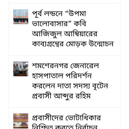
পূর্ব লন্ডনে “উপমা
ভালোবাসার” কবি
আজিজুল আম্বিয়ারের
কাব্যগ্রন্থের মোড়ক উন্মোচন
শমশেরনগর জেনারেল
হাসপাতাল পরিদর্শন
করলেন দাতা সদস্য বৃটেন
প্রবাসী আব্দুর রহিম
প্রবাসীদের ভোটাধিকার
নিশ্চিত করতে নির্বাচন