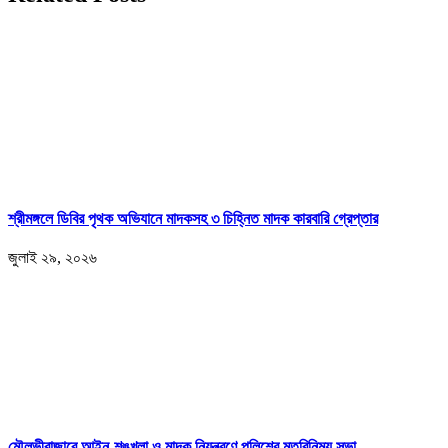
শ্রীমঙ্গলে ডিবির পৃথক অভিযানে মাদকসহ ৩ চিহ্নিত মাদক কারবারি গ্রেপ্তার
জুলাই ২৯, ২০২৬
মৌলভীবাজারে আইন-শৃঙ্খলা ও মাদক নিয়ন্ত্রণে পুলিশের মতবিনিময় সভা