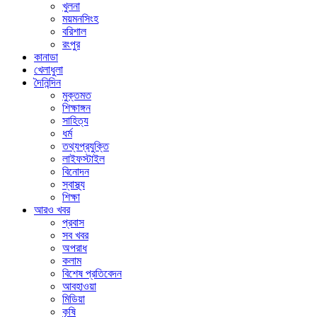
খুলনা
ময়মনসিংহ
বরিশাল
রংপুর
কানাডা
খেলাধুলা
দৈনিন্দিন
মুক্তমত
শিক্ষাঙ্গন
সাহিত্য
ধর্ম
তথ্যপ্রযুক্তি
লাইফস্টাইল
বিনোদন
স্বাস্থ্য
শিক্ষা
আরও খবর
প্রবাস
সব খবর
অপরাধ
কলাম
বিশেষ প্রতিবেদন
আবহাওয়া
মিডিয়া
কৃষি