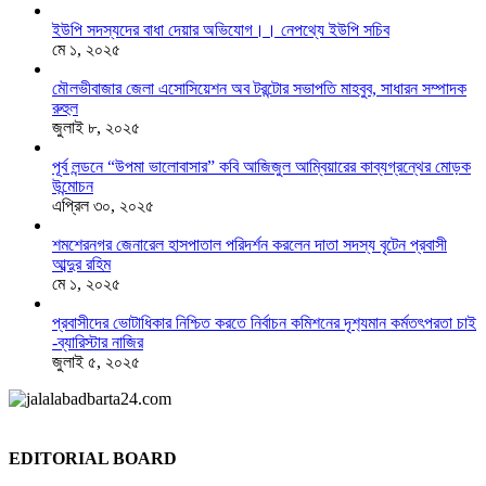
ইউপি সদস্যদের বাধা দেয়ার অভিযোগ।। নেপথ্যে ইউপি সচিব
মে ১, ২০২৫
মৌলভীবাজার জেলা এসোসিয়েশন অব টরন্টোর সভাপতি মাহবুব, সাধারন সম্পাদক
রুহুল
জুলাই ৮, ২০২৫
পূর্ব লন্ডনে “উপমা ভালোবাসার” কবি আজিজুল আম্বিয়ারের কাব্যগ্রন্থের মোড়ক
উন্মোচন
এপ্রিল ৩০, ২০২৫
শমশেরনগর জেনারেল হাসপাতাল পরিদর্শন করলেন দাতা সদস্য বৃটেন প্রবাসী
আব্দুর রহিম
মে ১, ২০২৫
প্রবাসীদের ভোটাধিকার নিশ্চিত করতে নির্বাচন কমিশনের দৃশ‍্যমান কর্মতৎপরতা চাই
-ব্যারিস্টার নাজির
জুলাই ৫, ২০২৫
EDITORIAL BOARD