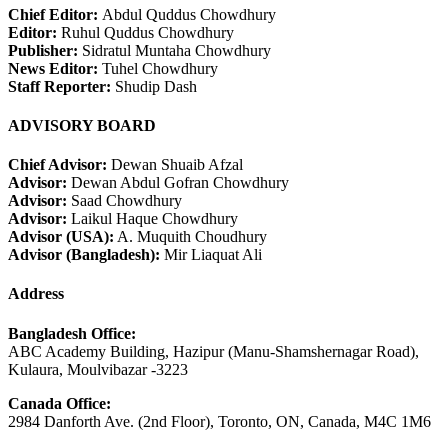
Chief Editor:
Abdul Quddus Chowdhury
Editor:
Ruhul Quddus Chowdhury
Publisher:
Sidratul Muntaha Chowdhury
News Editor:
Tuhel Chowdhury
Staff Reporter:
Shudip Dash
ADVISORY BOARD
Chief Advisor:
Dewan Shuaib Afzal
Advisor:
Dewan Abdul Gofran Chowdhury
Advisor:
Saad Chowdhury
Advisor:
Laikul Haque Chowdhury
Advisor (USA):
A. Muquith Choudhury
Advisor (Bangladesh):
Mir Liaquat Ali
Address
Bangladesh Office:
ABC Academy Building, Hazipur (Manu-Shamshernagar Road),
Kulaura, Moulvibazar -3223
Canada Office:
2984 Danforth Ave. (2nd Floor), Toronto, ON, Canada, M4C 1M6