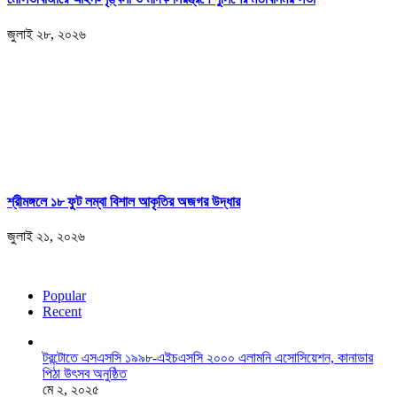
জুলাই ২৮, ২০২৬
শ্রীমঙ্গলে ১৮ ফুট লম্বা বিশাল আকৃতির অজগর উদ্ধার
জুলাই ২১, ২০২৬
Popular
Recent
টরন্টোতে এসএসসি ১৯৯৮-এইচএসসি ২০০০ এলামনি এসোসিয়েশন, কানাডার
পিঠা উৎসব অনুষ্ঠিত
মে ২, ২০২৫