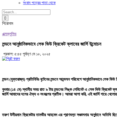
সংবাদ পত্রের পাতা থেকে
Search
for:
শিরোনাম
এক্সক্লুসিভ
লন্ডনে আনুষ্ঠানিকভাবে লেক ভিউ ক্রিকেট ক্লাবের জার্সি উন্মোচন
প্রকাশ: ৫:৫৫ পূর্বাহ্ণ মে ১৮, ২০২৫
লন্ডন (যুক্তরাজ্য) প্রতিনিধিঃ
বৃটেনের লন্ডনে আনন্দঘন পরিবেশে আনুষ্ঠানিকভাবে লেক ভিউ ক
বুধবার (১৪ মে) স্থানীয় সময় রাত ৯ টায় লন্ডনের পিঙ্ক লেমিনেট এ লেক ভিউ ক্রিকেট ক্লাবে
জার্সি আমাদের দলের ঐক্য ও সংকল্পের প্রতীক। আমরা আশা করি, এই জার্সি গায়ে খেলোয়
তরুণ উদীয়মান ক্রিকেটার তানভীর আহমেদ এর প্রাণবন্ত সঞ্চালনায় অনুষ্ঠানে অতিথি ছ