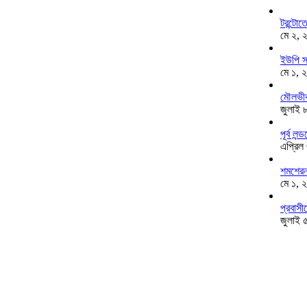
টরন্টো
মে ২, 
ইউপি স
মে ১, 
মৌলভীব
জুলাই 
পূর্ব ল
এপ্রিল
শমশেরনগ
মে ১, 
প্রবাসী
জুলাই 