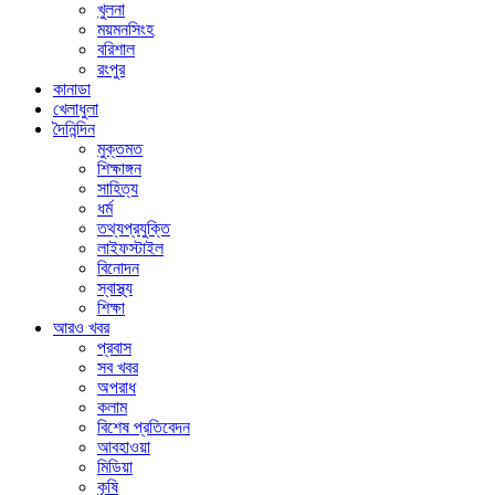
খুলনা
ময়মনসিংহ
বরিশাল
রংপুর
কানাডা
খেলাধুলা
দৈনিন্দিন
মুক্তমত
শিক্ষাঙ্গন
সাহিত্য
ধর্ম
তথ্যপ্রযুক্তি
লাইফস্টাইল
বিনোদন
স্বাস্থ্য
শিক্ষা
আরও খবর
প্রবাস
সব খবর
অপরাধ
কলাম
বিশেষ প্রতিবেদন
আবহাওয়া
মিডিয়া
কৃষি