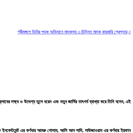
শ্রীমঙ্গলে ডিবির পৃথক অভিযানে মাদকসহ ৩ চিহ্নিত মাদক কারবারি গ্রেপ্তার
মৌলভীবা
লাবের লক্ষ্য ও উদ্দেশ্য তুলে ধরেন এবং নতুন জার্সির তাৎপর্য ব্যাখ্যা করে তিনি বলেন, এই
 রক ইনবেস্টমেন্ট এর কর্ণধার আমরু গোলাম, আলি আল সাদি, লাউজাওয়াব এর কর্ণধার ইরফান