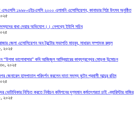
তে এসএসসি ১৯৯৮-এইচএসসি ২০০০ এলামনি এসোসিয়েশন, কানাডার পিঠা উৎসব অনুষ্ঠিত
২০২৫
দস্যদের বাধা দেয়ার অভিযোগ।। নেপথ্যে ইউপি সচিব
২০২৫
াজার জেলা এসোসিয়েশন অব টরন্টোর সভাপতি মাহবুব, সাধারন সম্পাদক রুহুল
৮, ২০২৫
ন্ডনে “উপমা ভালোবাসার” কবি আজিজুল আম্বিয়ারের কাব্যগ্রন্থের মোড়ক উন্মোচন
 ৩০, ২০২৫
র জেনারেল হাসপাতাল পরিদর্শন করলেন দাতা সদস্য বৃটেন প্রবাসী আব্দুর রহিম
২০২৫
দের ভোটাধিকার নিশ্চিত করতে নির্বাচন কমিশনের দৃশ‍্যমান কর্মতৎপরতা চাই -ব্যারিস্টার নাজির
৫, ২০২৫