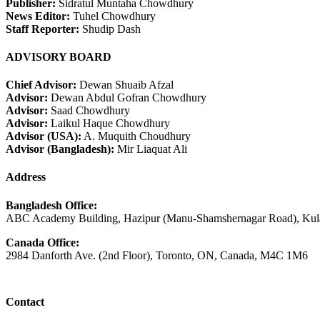
Publisher:
Sidratul Muntaha Chowdhury
News Editor:
Tuhel Chowdhury
Staff Reporter:
Shudip Dash
ADVISORY BOARD
Chief Advisor:
Dewan Shuaib Afzal
Advisor:
Dewan Abdul Gofran Chowdhury
Advisor:
Saad Chowdhury
Advisor:
Laikul Haque Chowdhury
Advisor (USA):
A. Muquith Choudhury
Advisor (Bangladesh):
Mir Liaquat Ali
Address
Bangladesh Office:
ABC Academy Building, Hazipur (Manu-Shamshernagar Road), Kula
Canada Office:
2984 Danforth Ave. (2nd Floor), Toronto, ON, Canada, M4C 1M6
Contact