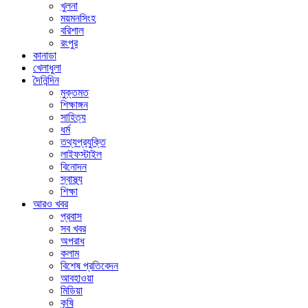
খুলনা
ময়মনসিংহ
বরিশাল
রংপুর
কানাডা
খেলাধুলা
দৈনিন্দিন
মুক্তমত
শিক্ষাঙ্গন
সাহিত্য
ধর্ম
তথ্যপ্রযুক্তি
লাইফস্টাইল
বিনোদন
স্বাস্থ্য
শিক্ষা
আরও খবর
প্রবাস
সব খবর
অপরাধ
কলাম
বিশেষ প্রতিবেদন
আবহাওয়া
মিডিয়া
কৃষি