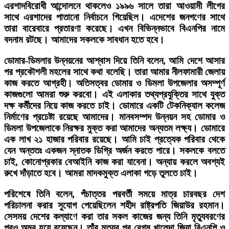
এরশাদবিরোধী আন্দোলনে থাকলেও ১৯৯৬ সালে তারা আওয়ামী লীগের
সাথে এরশাদের পাতানো নির্বাচনে গিয়েছিল। এদেশের জনগণের সাথে
তারা বারেবারে প্রতারণা করেছে। এখন বিভিন্নভাবে বিএনপির নামে
বদনাম রটছে। আমাদের সকলকে সাবধান হতে হবে।
ডোমার-ডিমলার উন্নয়নের আশ্বাস দিয়ে তিনি বলেন, আমি দেশে আসার
পর প্রকৌশলী মহলের সাথে কথা বলেছি। তারা আমার নীলফামারী জেলায়
কাজ করতে আগ্রহী। অতিসত্বর ডোমার ও ডিমলা উপজেলার অসম্পূর্ণ
কাজগুলো আমরা শুরু করবো। এই এলাকার তথ্যপ্রযুক্তির সাথে যুক্ত
দক্ষ কর্মীদের নিয়ে কাজ করতে চাই। ডোমারে একটি টেকনিক্যাল কলেজ
নির্মাণের প্রচেষ্টা রয়েছে আমাদের। মানবসম্পদ উন্নয়ন সহ ডোমার ও
ডিমলা উপজেলাকে নিরক্ষর মুক্ত করা আমাদের অন্যতম লক্ষ্য। ডোমারে
এক লাখ ২১ হাজার পরিবার রয়েছে। আমি চাই প্রত্যেক পরিবার থেকে
যেন অন্ততঃ একজন স্নাতক ডিগ্রি অর্জন করতে পারে। সকলকে বলতে
চাই, কোনোপ্রকার বেআইনি কাজ করা যাবেনা। অন্যায় করলে অবশ্যই
রুখে দাঁড়াতে হবে। আমরা মাদকমুক্ত এলাকা গড়ে তুলতে চাই।
পরিশেষে তিনি বলেন, পঁচাত্তর পরবর্তী সময়ে মাত্র চারবছর দেশ
পরিচালনা করার সুযোগ পেয়েছিলেন শহীদ রাষ্ট্রপতি জিয়াউর রহমান।
সেসময় দেশের কল্যাণে করা তার সকল কাজের জন্য তিনি মৃত্যুবরণের
পরও অমর হয়ে রয়েছেন। তাঁর মৃত্যুর পর বেগম খালেদা জিয়া বিএনপি ও