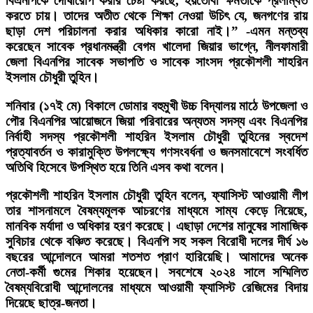
বিএনপিকে দোষারোপ করার চেষ্টা করছে, হয়তোবা ক্ষমতাকে প্রলম্বিত
করতে চায়। তাদের অতীত থেকে শিক্ষা নেওয়া উচিৎ যে, জনগণের রায়
ছাড়া দেশ পরিচালনা করার অধিকার কারো নাই।” -এমন মন্তব্য
করেছেন সাবেক প্রধানমন্ত্রী বেগম খালেদা জিয়ার ভাগ্নে, নীলফামারী
জেলা বিএনপির সাবেক সভাপতি ও সাবেক সাংসদ প্রকৌশলী শাহরিন
ইসলাম চৌধুরী তুহিন।
শনিবার (১৭ই মে) বিকালে ডোমার বহুমুখী উচ্চ বিদ্যালয় মাঠে উপজেলা ও
পৌর বিএনপির আয়োজনে জিয়া পরিবারের অন্যতম সদস্য এবং বিএনপির
নির্বাহী সদস্য প্রকৌশলী শাহরিন ইসলাম চৌধুরী তুহিনের স্বদেশ
প্রত্যাবর্তন ও কারামুক্তি উপলক্ষ্যে গণসংবর্ধনা ও জনসমাবেশে সংবর্ধিত
অতিথি হিসেবে উপস্থিত হয়ে তিনি এসব কথা বলেন।
প্রকৌশলী শাহরিন ইসলাম চৌধুরী তুহিন বলেন, ফ্যাসিস্ট আওয়ামী লীগ
তার শাসনামলে বৈষম্যমূলক আচরণের মাধ্যমে সাম্য কেড়ে নিয়েছে,
মানবিক মর্যাদা ও অধিকার হরণ করেছে। এছাড়া দেশের মানুষের সামাজিক
সুবিচার থেকে বঞ্চিত করেছে। বিএনপি সহ সকল বিরোধী দলের দীর্ঘ ১৬
বছরের আন্দোলনে আমরা শতশত প্রাণ হারিয়েছি। আমাদের অনেক
নেতা-কর্মী গুমের শিকার হয়েছেন। সবশেষে ২০২৪ সালে সম্মিলিত
বৈষম্যবিরোধী আন্দোলনের মাধ্যমে আওয়ামী ফ্যাসিস্ট রেজিমের বিদায়
দিয়েছে ছাত্র-জনতা।