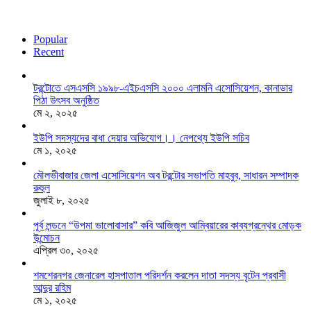
Popular
Recent
টরন্টোতে এসএসসি ১৯৯৮-এইচএসসি ২০০০ এলামনি এসোসিয়েশন, কানাডার
পিঠা উৎসব অনুষ্ঠিত
মে ২, ২০২৫
ইউপি সদস্যদের বাধা দেয়ার অভিযোগ।। নেপথ্যে ইউপি সচিব
মে ১, ২০২৫
মৌলভীবাজার জেলা এসোসিয়েশন অব টরন্টোর সভাপতি মাহবুব, সাধারন সম্পাদক
রুহুল
জুলাই ৮, ২০২৫
পূর্ব লন্ডনে “উপমা ভালোবাসার” কবি আজিজুল আম্বিয়ারের কাব্যগ্রন্থের মোড়ক
উন্মোচন
এপ্রিল ৩০, ২০২৫
শমশেরনগর জেনারেল হাসপাতাল পরিদর্শন করলেন দাতা সদস্য বৃটেন প্রবাসী
আব্দুর রহিম
মে ১, ২০২৫