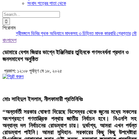
সংবাদ পত্রের পাতা থেকে
Search
for:
শিরোনাম
শ্রীমঙ্গলে ডিবির পৃথক অভিযানে মাদকসহ ৩ চিহ্নিত মাদক কারবারি গ্রেপ্তার
মৌলভীবা
বাংলাদেশ
ডোমারে বেগম জিয়ার ভাগ্নে ইঞ্জিনিয়ার তুহিনকে গণসংবর্ধনা প্রদান ও
জনসমাবেশ অনুষ্ঠিত
প্রকাশ: ১২:০৮ পূর্বাহ্ণ মে ১৮, ২০২৫
মোঃ সাহিদুল ইসলাম, নীলফামারী প্রতিনিধিঃ
“অন্তর্বর্তী সরকার ঘোষণা দিয়েছে ডিসেম্বর থেকে জুনের মধ্যে সকলের
অংশগ্রহণে গণতান্ত্রিক পন্থায় জাতীয় নির্বাচন হবে। বিএনপি সহ
অন্যান্য দল নির্বাচনের রোডম্যাপ চায়। দুর্ভাগ্য, আমরা এখন পর্যন্ত
রোডম্যাপ পাইনি। আমরা সন্দিহান- সরকারের কিছু কিছু উপদেষ্টারা