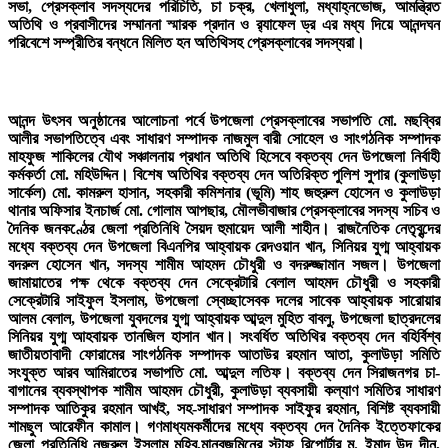
সভা, প্রেসক্লাব সদস্যদের পরিচিতি, চা চক্র, খেলাধুলা, মধ্যাহ্নভোজ, আমন্ত্রিত
অতিথি ও প্রবাসীদের সম্মাননা স্মারক প্রদান ও র‌্যাফেল ড্র এর মধ্য দিয়ে আনন্দঘন
পরিবেশে সম্প্রীতির বন্ধনে মিলিত হন অতিথিসহ প্রেসক্লাবের সদস্যরা।
আনন্দ উৎসব অনুষ্ঠানের আলোচনা পর্বে উপজেলা প্রেসক্লাবের সভাপতি মো. মছব্বির
আলীর সভাপতিত্বে এবং সাধারণ সম্পাদক নাজমুল বারী সোহেল ও সাংগঠনিক সম্পাদক
মাহফুজ শাকিলের যৌথ সঞ্চালনায় প্রধান অতিথি হিসেবে বক্তব্য দেন উপজেলা নির্বাহী
কর্মকর্তা মো. মহিউদ্দিন। বিশেষ অতিথির বক্তব্য দেন অতিরিক্ত পুলিশ সুপার (কুলাউড়া
সার্কেল) মো. কামরুল হাসান, সহকারী কমিশনার (ভূমি) শাহ জহুরুল হোসেন ও কুলাউড়া
থানার অফিসার ইনচার্জ মো. গোলাম আপছার, মৌলভীবাজার প্রেসক্লাবের সদস্য সচিব ও
দৈনিক জনকণ্ঠের জেলা প্রতিনিধি সৈয়দ হুমায়েদ আলী শাহীন। রাজনৈতিক নেতৃবৃন্দের
মধ্যে বক্তব্য দেন উপজেলা বিএনপির আহ্বায়ক রেদওয়ান খান, সিনিয়র যুগ্ম আহ্বায়ক
বদরুল হোসেন খান, সদস্য শামীম আহমদ চৌধুরী ও বদরুজ্জামান সজল। উপজেলা
জামায়াতের পক্ষ থেকে বক্তব্য দেন সেক্রেটারি বেলাল আহমদ চৌধুরী ও সহকারী
সেক্রেটারি সাইফুল ইসলাম, উপজেলা স্বেচ্ছাসেবক দলের সাবেক আহ্বায়ক সারোয়ার
আলম বেলাল, উপজেলা যুবদলের যুগ্ম আহ্বায়ক আব্দুল মুহিত বাবলু, উপজেলা ছাত্রদলের
সিনিয়র যুগ্ম আহবায়ক তানজিল হাসান খান। সংবর্ধিত অতিথির বক্তব্য দেন বহির্বিশ্ব
জাতীয়তাবাদী ফোরামের সাংগঠনিক সম্পাদক আতাউর রহমান আতা, কুলাউড়া সমিতি
সংযুক্ত আরব আমিরাতের সভাপতি মো. আব্দুল লতিফ। বক্তব্য দেন সিরাজনগর চা-
বাগানের ব্যবস্থাপক শামীম আহমদ চৌধুরী, কুলাউড়া ব্যবসায়ী কল্যাণ সমিতির সাধারণ
সম্পাদক আতিকুর রহমান আখই, সহ-সাধারণ সম্পাদক সাইফুর রহমান, বিশিষ্ট ব্যবসায়ী
শামছুল আরেফীন কামাল। গণমাধ্যমকর্মীদের মধ্যে বক্তব্য দেন দৈনিক ইত্তেফাকের
জেলা প্রতিনিধি নজরুল ইসলাম মুহিব,মানবজমিনের স্টাফ রিপোর্টার মু. ইমাদ উদ দীন,