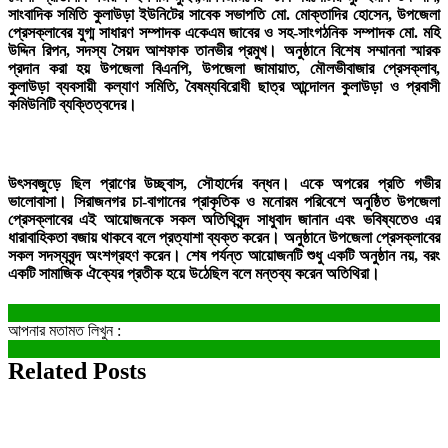
সাংবাদিক সমিতি কুলাউড়া ইউনিটের সাবেক সভাপতি মো. মোক্তাদির হোসেন, উপজেলা
প্রেসক্লাবের যুগ্ম সাধারণ সম্পাদক একেএম জাবের ও সহ-সাংগঠনিক সম্পাদক মো. মহি
উদ্দিন রিপন, সদস্য সৈয়দ আশফাক তানভীর প্রমুখ। অনুষ্ঠানে বিশেষ সম্মাননা স্মারক
প্রদান করা হয় উপজেলা বিএনপি, উপজেলা জামায়াত, মৌলভীবাজার প্রেসক্লাব,
কুলাউড়া ব্যবসায়ী কল্যাণ সমিতি, বৈষম্যবিরোধী ছাত্র আন্দোলন কুলাউড়া ও প্রবাসী
কমিউনিটি ব্যক্তিত্বদের।
উৎসবজুড়ে ছিল প্রাণের উচ্ছ্বাস, সৌহার্দের বন্ধন। একে অপরের প্রতি গভীর
ভালোবাসা। সিরাজনগর চা-বাগানের প্রাকৃতিক ও মনোরম পরিবেশে অনুষ্ঠিত উপজেলা
প্রেসক্লাবের এই আয়োজনকে সকল অতিথিবৃন্দ সাধুবাদ জানান এবং ভবিষ্যতেও এর
ধারাবাহিকতা বজায় থাকবে বলে প্রত্যাশা ব্যক্ত করেন। অনুষ্ঠানে উপজেলা প্রেসক্লাবের
সকল সদস্যবৃন্দ অংশগ্রহণ করেন। শেষ পর্যন্ত আয়োজনটি শুধু একটি অনুষ্ঠান নয়, বরং
একটি সামাজিক ঐক্যের প্রতীক হয়ে উঠেছিল বলে মন্তব্য করেন অতিথিরা।
আপনার মতামত লিখুন :
Related Posts