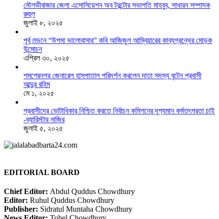
মৌলভীবাজার জেলা এসোসিয়েশন অব টরন্টোর সভাপতি মাহবুব, সাধারন সম্পাদক
রুহুল
জুলাই ৮, ২০২৫
পূর্ব লন্ডনে “উপমা ভালোবাসার” কবি আজিজুল আম্বিয়ারের কাব্যগ্রন্থের মোড়ক
উন্মোচন
এপ্রিল ৩০, ২০২৫
শমশেরনগর জেনারেল হাসপাতাল পরিদর্শন করলেন দাতা সদস্য বৃটেন প্রবাসী
আব্দুর রহিম
মে ১, ২০২৫
প্রবাসীদের ভোটাধিকার নিশ্চিত করতে নির্বাচন কমিশনের দৃশ‍্যমান কর্মতৎপরতা চাই
-ব্যারিস্টার নাজির
জুলাই ৫, ২০২৫
EDITORIAL BOARD
Chief Editor:
Abdul Quddus Chowdhury
Editor:
Ruhul Quddus Chowdhury
Publisher:
Sidratul Muntaha Chowdhury
News Editor:
Tuhel Chowdhury