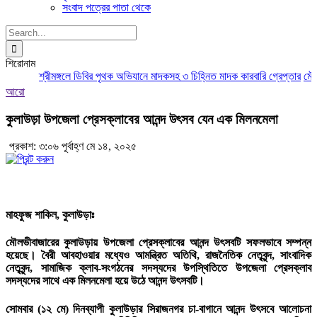
সংবাদ পত্রের পাতা থেকে
Search
for:
শিরোনাম
শ্রীমঙ্গলে ডিবির পৃথক অভিযানে মাদকসহ ৩ চিহ্নিত মাদক কারবারি গ্রেপ্তার
মৌলভী
আরো
কুলাউড়া উপজেলা প্রেসক্লাবের আনন্দ উৎসব যেন এক মিলনমেলা
প্রকাশ: ৩:০৬ পূর্বাহ্ণ মে ১৪, ২০২৫
মাহফুজ শাকিল, কুলাউড়াঃ
মৌলভীবাজারের কুলাউড়ায় উপজেলা প্রেসক্লাবের আনন্দ উৎসবটি সফলভাবে সম্পন্ন
হয়েছে। বৈরী আবহাওয়ার মধ্যেও আমন্ত্রিত অতিথি, রাজনৈতিক নেতৃবৃন্দ, সাংবাদিক
নেতৃবৃন্দ, সামাজিক ক্লাব-সংগঠনের সদস্যদের উপস্থিতিতে উপজেলা প্রেসক্লাব
সদস্যদের সাথে এক মিলনমেলা হয়ে উঠে আনন্দ উৎসবটি।
সোমবার (১২ মে) দিনব্যাপী কুলাউড়ার সিরাজনগর চা-বাগানে আনন্দ উৎসবে আলোচনা