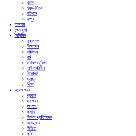
খুলনা
ময়মনসিংহ
বরিশাল
রংপুর
কানাডা
খেলাধুলা
দৈনিন্দিন
মুক্তমত
শিক্ষাঙ্গন
সাহিত্য
ধর্ম
তথ্যপ্রযুক্তি
লাইফস্টাইল
বিনোদন
স্বাস্থ্য
শিক্ষা
আরও খবর
প্রবাস
সব খবর
অপরাধ
কলাম
বিশেষ প্রতিবেদন
আবহাওয়া
মিডিয়া
কৃষি