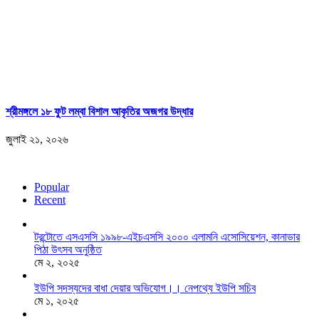
শ্রীমঙ্গলে ১৮ ফুট লম্বা বিশাল আকৃতির অজগর উদ্ধার
জুলাই ২১, ২০২৬
Popular
Recent
টরন্টোতে এসএসসি ১৯৯৮-এইচএসসি ২০০০ এলামনি এসোসিয়েশন, কানাডার
পিঠা উৎসব অনুষ্ঠিত
মে ২, ২০২৫
ইউপি সদস্যদের বাধা দেয়ার অভিযোগ।। নেপথ্যে ইউপি সচিব
মে ১, ২০২৫