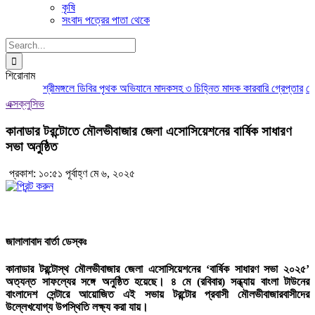
কৃষি
সংবাদ পত্রের পাতা থেকে
Search
for:
শিরোনাম
শ্রীমঙ্গলে ডিবির পৃথক অভিযানে মাদকসহ ৩ চিহ্নিত মাদক কারবারি গ্রেপ্তার
মৌলভ
এক্সক্লুসিভ
কানাডার টরন্টোতে মৌলভীবাজার জেলা এসোসিয়েশনের বার্ষিক সাধারণ
সভা অনুষ্ঠিত
প্রকাশ: ১০:৫১ পূর্বাহ্ণ মে ৬, ২০২৫
জালালাবাদ বার্তা ডেস্কঃ
কানাডার টরন্টোস্থ মৌলভীবাজার জেলা এসোসিয়েশনের ‘বার্ষিক সাধারণ সভা ২০২৫’
অত্যন্ত সাফল্যের সঙ্গে অনুষ্ঠিত হয়েছে। ৪ মে (রবিবার) সন্ধ্যায় বাংলা টাউনের
বাংলাদেশ সেন্টারে আয়োজিত এই সভায় টরন্টোর প্রবাসী মৌলভীবাজারবাসীদের
উল্লেখযোগ্য উপস্থিতি লক্ষ্য করা যায়।