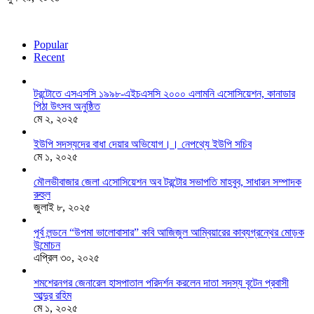
Popular
Recent
টরন্টোতে এসএসসি ১৯৯৮-এইচএসসি ২০০০ এলামনি এসোসিয়েশন, কানাডার
পিঠা উৎসব অনুষ্ঠিত
মে ২, ২০২৫
ইউপি সদস্যদের বাধা দেয়ার অভিযোগ।। নেপথ্যে ইউপি সচিব
মে ১, ২০২৫
মৌলভীবাজার জেলা এসোসিয়েশন অব টরন্টোর সভাপতি মাহবুব, সাধারন সম্পাদক
রুহুল
জুলাই ৮, ২০২৫
পূর্ব লন্ডনে “উপমা ভালোবাসার” কবি আজিজুল আম্বিয়ারের কাব্যগ্রন্থের মোড়ক
উন্মোচন
এপ্রিল ৩০, ২০২৫
শমশেরনগর জেনারেল হাসপাতাল পরিদর্শন করলেন দাতা সদস্য বৃটেন প্রবাসী
আব্দুর রহিম
মে ১, ২০২৫