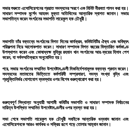
সভার শুরুতে এসোসিয়েশনের প্রয়াত সদস্যদের স্মরণে এক মিনিট নীরবতা পালন করা হয়।
সাধারণ সম্পাদক মুর্শেদ আহমদ মুক্তা অতিথিদের আন্তরিক স্বাগত জানান। সভায়
সভাপতিত্ব করেন সংগঠনের সভাপতি লায়েকুল হক চৌধুরী।
সভাপতি তাঁর বক্তব্যে সংগঠনের বিগত দিনের কার্যক্রম, কমিউনিটির ঐক্য এবং ভবিষ্যৎ
পরিকল্পনা নিয়ে আলোকপাত করেন। সাধারণ সম্পাদক বিগত বছরের বিস্তারিত কর্মকাণ্ড
উপস্থাপন করেন এবং কোষাধ্যক্ষ মুহিবুর রহমান খান সংগঠনের আয়-ব্যয়ের হিসাব পেশ
করেন, যা সর্বসম্মতিক্রমে অনুমোদিত হয়।
পরে, সভায় সংগঠনের সম্মানিত উপদেষ্টামণ্ডলী দিকনির্দেশনামূলক বক্তব্য প্রদান করেন।
সদস্যদের মতামতের ভিত্তিতে কর্মপরিধী সম্প্রসারণ, সদস্য সংখ্যা বৃদ্ধি এবং
প্রযুক্তিনির্ভর যোগাযোগ ব্যবস্থার ওপর বিশেষ গুরুত্বারোপ করা হয়।
গুরুত্বপূর্ণ সিদ্ধান্ত অনুযায়ী আগামী কমিটির সভাপতি ও সাধারণ সম্পাদক নির্বাচনের
দায়িত্ব উপস্থিত সম্মানিত উপদেষ্টামণ্ডলীর ওপর ন্যস্ত করা হয়।
সভা শেষে সভাপতি লায়েকুল হক চৌধুরী সবাইকে আন্তরিক ধন্যবাদ জানান এবং
এসোসিয়েশনকে আরও কার্যকর ও সক্রিয় রূপে গড়ে তোলার আহ্বান জানান।