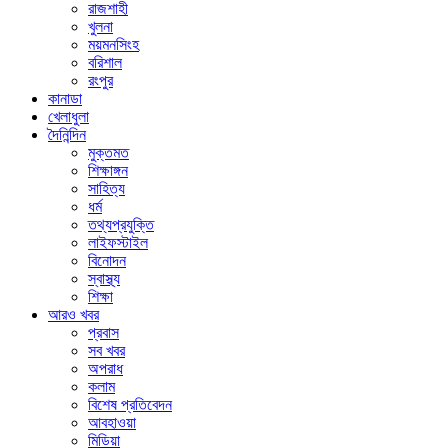
রাজশাহী
খুলনা
ময়মনসিংহ
বরিশাল
রংপুর
কানাডা
খেলাধুলা
দৈনিন্দিন
মুক্তমত
শিক্ষাঙ্গন
সাহিত্য
ধর্ম
তথ্যপ্রযুক্তি
লাইফস্টাইল
বিনোদন
স্বাস্থ্য
শিক্ষা
আরও খবর
প্রবাস
সব খবর
অপরাধ
কলাম
বিশেষ প্রতিবেদন
আবহাওয়া
মিডিয়া