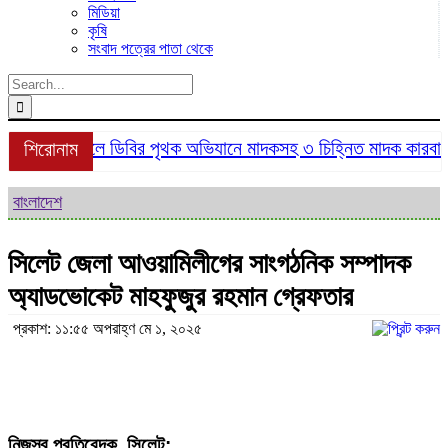
মিডিয়া
কৃষি
সংবাদ পত্রের পাতা থেকে
Search
for:
শ্রীমঙ্গলে ডিবির পৃথক অভিযানে মাদকসহ ৩ চিহ্নিত মাদক কারবারি গ
শিরোনাম
বাংলাদেশ
সিলেট জেলা আওয়ামিলীগের সাংগঠনিক সম্পাদক
অ্যাডভোকেট মাহফুজুর রহমান গ্রেফতার
প্রকাশ: ১১:৫৫ অপরাহ্ণ মে ১, ২০২৫
নিজস্ব প্রতিবেদক, সিলেট: