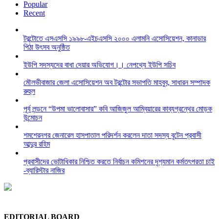
Popular
Recent
টরন্টোতে এসএসসি ১৯৯৮-এইচএসসি ২০০০ এলামনি এসোসিয়েশন, কানাডার
পিঠা উৎসব অনুষ্ঠিত
ইউপি সদস্যদের বাধা দেয়ার অভিযোগ।। নেপথ্যে ইউপি সচিব
মৌলভীবাজার জেলা এসোসিয়েশন অব টরন্টোর সভাপতি মাহবুব, সাধারন সম্পাদক
রুহুল
পূর্ব লন্ডনে “উপমা ভালোবাসার” কবি আজিজুল আম্বিয়ারের কাব্যগ্রন্থের মোড়ক
উন্মোচন
শমশেরনগর জেনারেল হাসপাতাল পরিদর্শন করলেন দাতা সদস্য বৃটেন প্রবাসী
আব্দুর রহিম
প্রবাসীদের ভোটাধিকার নিশ্চিত করতে নির্বাচন কমিশনের দৃশ‍্যমান কর্মতৎপরতা চাই
-ব্যারিস্টার নাজির
EDITORIAL BOARD