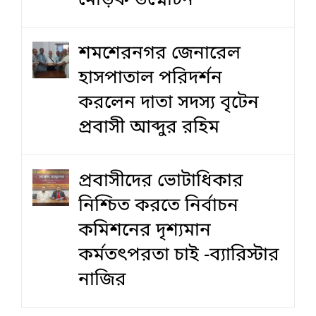
মোড়ক উন্মোচন
শমশেরনগর জেনারেল
হাসপাতাল পরিদর্শন
করলেন দাতা সদস্য বৃটেন
প্রবাসী আব্দুর রহিম
প্রবাসীদের ভোটাধিকার
নিশ্চিত করতে নির্বাচন
কমিশনের দৃশ‍্যমান
কর্মতৎপরতা চাই -ব্যারিস্টার
নাজির