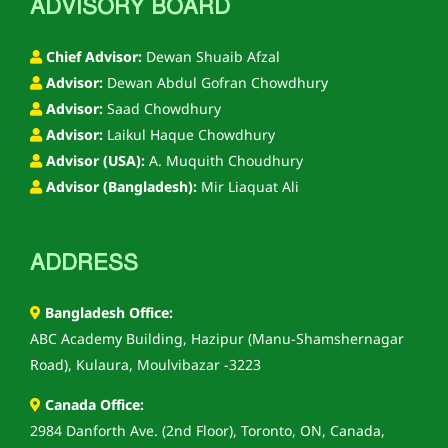
ADVISORY BOARD
Chief Advisor:
Dewan Shuaib Afzal
Advisor:
Dewan Abdul Gofran Chowdhury
Advisor:
Saad Chowdhury
Advisor:
Laikul Haque Chowdhury
Advisor (USA):
A. Muquith Choudhury
Advisor (Bangladesh):
Mir Liaquat Ali
ADDRESS
Bangladesh Office:
ABC Academy Building, Hazipur (Manu-Shamshernagar
Road), Kulaura, Moulvibazar -3223
Canada Office:
2984 Danforth Ave. (2nd Floor), Toronto, ON, Canada,