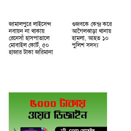
জামালপুরে লাইসেন্স
গুজবকে কেন্দ্র করে
নবায়ন না থাকায়
আগৈলঝাড়া থানায়
রেনেসাঁ হাসপাতালে
হামলা, আহত ১০
মোবাইল কোর্ট, ৫০
পুলিশ সদস্য
হাজার টাকা জরিমানা