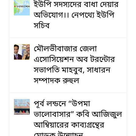
ইউপি সদস্যদের বাধা দেয়ার
অভিযোগ।। নেপথ্যে ইউপি
সচিব
মৌলভীবাজার জেলা
এসোসিয়েশন অব টরন্টোর
সভাপতি মাহবুব, সাধারন
সম্পাদক রুহুল
পূর্ব লন্ডনে “উপমা
ভালোবাসার” কবি আজিজুল
আম্বিয়ারের কাব্যগ্রন্থের