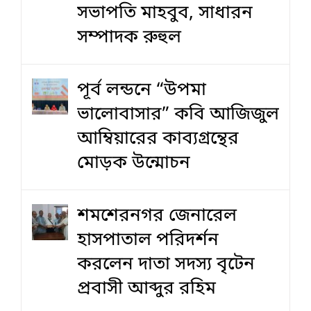
সভাপতি মাহবুব, সাধারন
সম্পাদক রুহুল
পূর্ব লন্ডনে “উপমা
ভালোবাসার” কবি আজিজুল
আম্বিয়ারের কাব্যগ্রন্থের
মোড়ক উন্মোচন
শমশেরনগর জেনারেল
হাসপাতাল পরিদর্শন
করলেন দাতা সদস্য বৃটেন
প্রবাসী আব্দুর রহিম