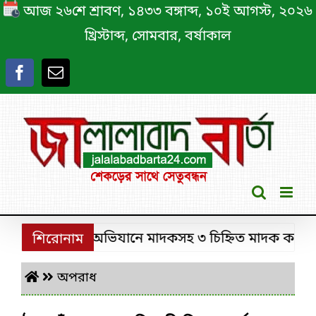
Skip
আজ ২৬শে শ্রাবণ, ১৪৩৩ বঙ্গাব্দ, ১০ই আগস্ট, ২০২৬
to
খ্রিস্টাব্দ, সোমবার, বর্ষাকাল
content
ে ডিবির পৃথক অভিযানে মাদকসহ ৩ চিহ্নিত মাদক কারবারি গ্র
শিরোনাম
অপরাধ