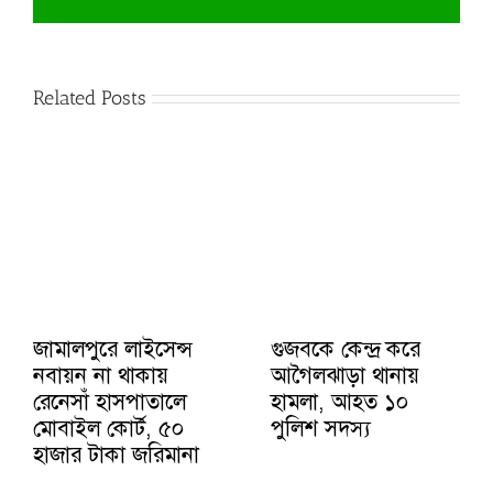
Related Posts
জামালপুরে লাইসেন্স
গুজবকে কেন্দ্র করে
নবায়ন না থাকায়
আগৈলঝাড়া থানায়
রেনেসাঁ হাসপাতালে
হামলা, আহত ১০
মোবাইল কোর্ট, ৫০
পুলিশ সদস্য
হাজার টাকা জরিমানা