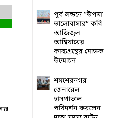
পূর্ব লন্ডনে “উপমা
ভালোবাসার” কবি
আজিজুল
আম্বিয়ারের
কাব্যগ্রন্থের মোড়ক
উন্মোচন
শমশেরনগর
জেনারেল
হাসপাতাল
পরিদর্শন করলেন
৩ বছর
দাতা সদস্য বৃটেন