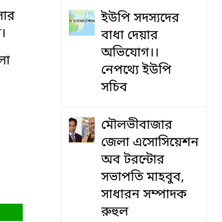
সার
ইউপি সদস্যদের
য়।
বাধা দেয়ার
অভিযোগ।।
লো
নেপথ্যে ইউপি
সচিব
মৌলভীবাজার
জেলা এসোসিয়েশন
অব টরন্টোর
সভাপতি মাহবুব,
সাধারন সম্পাদক
রুহুল