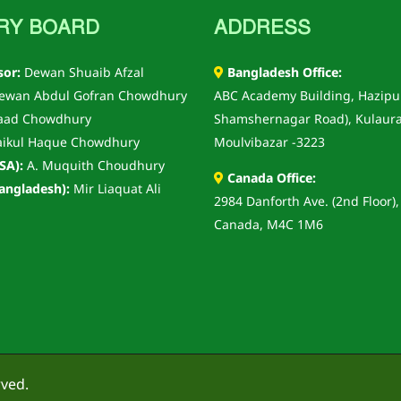
RY BOARD
ADDRESS
sor:
Dewan Shuaib Afzal
Bangladesh Office:
wan Abdul Gofran Chowdhury
ABC Academy Building, Hazipu
aad Chowdhury
Shamshernagar Road), Kulaura
ikul Haque Chowdhury
Moulvibazar -3223
SA):
A. Muquith Choudhury
Canada Office:
angladesh):
Mir Liaquat Ali
2984 Danforth Ave. (2nd Floor),
Canada, M4C 1M6
rved.