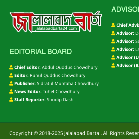
ADVISO
Chief Advi
Advisor:
De
Advisor:
S
Advisor:
La
EDITORIAL BOARD
Advisor (U
Advisor (B
Chief Editor:
Abdul Quddus Chowdhury
Editor:
Ruhul Quddus Chowdhury
Publisher:
Sidratul Muntaha Chowdhury
News Editor:
Tuhel Chowdhury
Staff Reporter:
Shudip Dash
Copyright © 2018-2025
Jalalabad Barta
. All Rights Rese