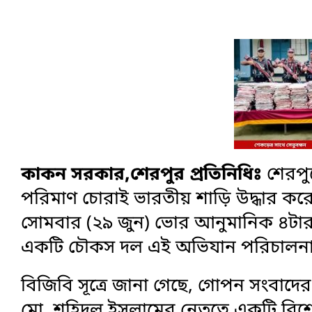
কাকন সরকার,শেরপুর প্রতিনিধিঃ
শেরপুর
পরিমাণ চোরাই ভারতীয় শাড়ি উদ্ধার করেছ
সোমবার (২৯ জুন) ভোর আনুমানিক ৪টার দ
একটি চৌকস দল এই অভিযান পরিচালনা
বিজিবি সূত্রে জানা গেছে, গোপন সংবাদের 
মো. শহিদুল ইসলামের নেতৃত্বে একটি বিশে