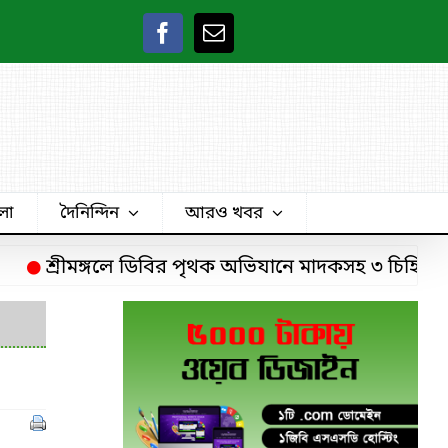
লা
দৈনিন্দিন
আরও খবর
শ্রীমঙ্গলে ডিবির পৃথক অভিযানে মাদকসহ ৩ চিহ্নিত মাদক 