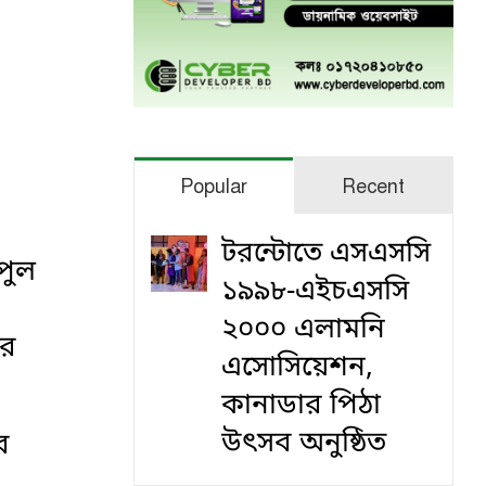
Popular
Recent
টরন্টোতে এসএসসি
পুল
১৯৯৮-এইচএসসি
২০০০ এলামনি
ির
এসোসিয়েশন,
কানাডার পিঠা
উৎসব অনুষ্ঠিত
র