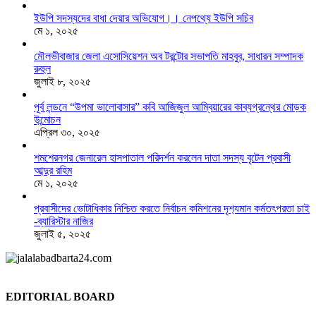
ইউপি সদস্যদের বাধা দেয়ার অভিযোগ।। নেপথ্যে ইউপি সচিব
মে ১, ২০২৫
মৌলভীবাজার জেলা এসোসিয়েশন অব টরন্টোর সভাপতি মাহবুব, সাধারন সম্পাদক
রুহুল
জুলাই ৮, ২০২৫
পূর্ব লন্ডনে “উপমা ভালোবাসার” কবি আজিজুল আম্বিয়ারের কাব্যগ্রন্থের মোড়ক
উন্মোচন
এপ্রিল ৩০, ২০২৫
শমশেরনগর জেনারেল হাসপাতাল পরিদর্শন করলেন দাতা সদস্য বৃটেন প্রবাসী
আব্দুর রহিম
মে ১, ২০২৫
প্রবাসীদের ভোটাধিকার নিশ্চিত করতে নির্বাচন কমিশনের দৃশ‍্যমান কর্মতৎপরতা চাই
-ব্যারিস্টার নাজির
জুলাই ৫, ২০২৫
EDITORIAL BOARD