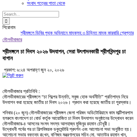
সংবাদ পত্রের পাতা থেকে
Search
for:
শিরোনাম
শ্রীমঙ্গলে ডিবির পৃথক অভিযানে মাদকসহ ৩ চিহ্নিত মাদক কারবারি গ্রেপ্তার
মৌল
মৌলভীবাজার
শ্রীমঙ্গলে চা দিবস ২০২৬ উদযাপন, সেরা উৎপাদনকারী শ্রীগবিন্দপুর চা
বাগান
প্রকাশ: ৬:২৪ অপরাহ্ণ জুন ২০, ২০২৬
মৌলভীবাজার প্রতিনিধি :
মৌলভীবাজারের শ্রীমঙ্গলে “চা শিল্পের উন্নতি, সবুজ হোক অর্থনীতি” প্রতিপাদ্য নিয়ে
উদযাপন করা হয়েছে জাতীয় চা দিবস ২০২৬। প্রদান করা হয়েছে জাতীয় চা পুরস্কার।
শনিবার (২০ জুন) মৌলভীবাজারের শ্রীমঙ্গল জেলা পরিষদ অডিটোরিয়ামে কাম মাল্টিপারপাস
হলরুমে বাংলাদেশ চা বোর্ড কর্তৃক আয়োজিত চা দিবস উদযাপন অনুষ্ঠানের উদ্বোধন করেন
মৌলভীবাজার-৪ আসনের সংসদ সদস্য আলহাজ্ব মুজিবুর রহমান চৌধুরী।
উদ্বোধনী পর্বের পর চা শিল্পবিষয়ক ডকুমেন্টারি প্রদর্শন এবং আলোচনা সভা অনুষ্ঠিত হয়।
আলোচনা সভায় বক্তব্য রা‌খেন, বাণিজ্য মন্ত্রণালয়ের স‌চিব মো. আতাউর রহমান খান,