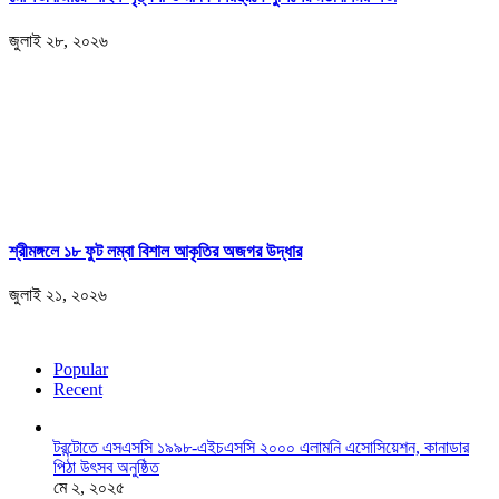
জুলাই ২৮, ২০২৬
শ্রীমঙ্গলে ১৮ ফুট লম্বা বিশাল আকৃতির অজগর উদ্ধার
জুলাই ২১, ২০২৬
Popular
Recent
টরন্টোতে এসএসসি ১৯৯৮-এইচএসসি ২০০০ এলামনি এসোসিয়েশন, কানাডার
পিঠা উৎসব অনুষ্ঠিত
মে ২, ২০২৫