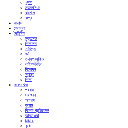
খুলনা
ময়মনসিংহ
বরিশাল
রংপুর
কানাডা
খেলাধুলা
দৈনিন্দিন
মুক্তমত
শিক্ষাঙ্গন
সাহিত্য
ধর্ম
তথ্যপ্রযুক্তি
লাইফস্টাইল
বিনোদন
স্বাস্থ্য
শিক্ষা
আরও খবর
প্রবাস
সব খবর
অপরাধ
কলাম
বিশেষ প্রতিবেদন
আবহাওয়া
মিডিয়া
কৃষি