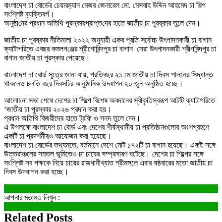
বাংলাদেশ চা বোর্ডের চেয়ারম‌্যান মেজর জেনারেল মো. মেসবাহ উদ্দিন আহমেদ চা‌ শিল্প
সং‌শ্লিষ্ট ব‌্যক্তিবর্গ।
অনুষ্ঠা‌নের প্রধান অতিথি পুরস্কারপ্রাপ্ত‌দের হাতে জাতীয় চা পুরষ্কার তুলে দেন।
জাতীয় চা পুরষ্কার নীতিমালা ২০২২ অনুযায়ী একর প্রতি সর্বোচ্চ উৎপাদনকারী চা বাগান
ক্যাটাগরিতে এবছর কমলগ‌ঞ্জের শ্রীগোবিন্দপুর চা বাগান সেরা উৎপাদনকারী শ্রীগবিন্দপুর চা
বাগান জাতীয় চা পুরস্কার পেয়েছে।
বাংলাদেশ চা বোর্ড সূত্রে জানা যায়, প্রতিবছর ২১ মে জাতীয় চা দিবস পালনের সিদ্ধান্ত
থাকলেও চলতি বছর দিবসটির আনুষ্ঠানিক উদযাপন ২০ জুন অনুষ্ঠিত হচ্ছে।
আলোচনা সভা শেষে দেশের চা শিল্পে বিশেষ অবদানের স্বীকৃতিস্বরূপ আটটি ক্যাটাগরিতে
‘জাতীয় চা পুরস্কার ২০২৬ প্রদান করা হয়।
প্রধান অতিথি বিজয়ীদের হাতে ট্রফি ও সনদ তুলে দেন।
এ উপলক্ষে বাংলাদেশ চা বোর্ড এবং দেশের শীর্ষস্থানীয় চা প্রতিষ্ঠানগুলোর অংশগ্রহণে
একটি চা প্রদর্শনীরও আয়োজন করা হয়েছে।
বাংলাদেশ চা বোর্ডের তথ্যমতে, বর্তমানে দেশে মোট ১৭২টি চা বাগান রয়েছে। একই সঙ্গে
উত্তরাঞ্চলের সমতল ভূমিতেও চা চাষের সম্প্রসারণ ঘটেছে। দেশের চা শিল্পের সঙ্গে
সংশ্লিষ্ট সব পক্ষকে নিয়ে চায়ের রাজধানীখ্যাত শ্রীমঙ্গলে এবার ষষ্ঠবারের মতো জাতীয় চা
দিবস উদযাপন করা হচ্ছে।
আপনার মতামত লিখুন :
Related Posts