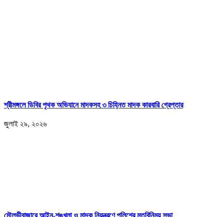
শ্রীমঙ্গলে ডিবির পৃথক অভিযানে মাদকসহ ৩ চিহ্নিত মাদক কারবারি গ্রেপ্তার
জুলাই ২৯, ২০২৬
মৌলভীবাজারে আইন-শৃঙ্খলা ও মাদক নিয়ন্ত্রণে পুলিশের মতবিনিময় সভা