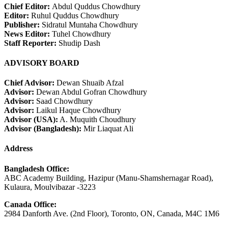
Chief Editor:
Abdul Quddus Chowdhury
Editor:
Ruhul Quddus Chowdhury
Publisher:
Sidratul Muntaha Chowdhury
News Editor:
Tuhel Chowdhury
Staff Reporter:
Shudip Dash
ADVISORY BOARD
Chief Advisor:
Dewan Shuaib Afzal
Advisor:
Dewan Abdul Gofran Chowdhury
Advisor:
Saad Chowdhury
Advisor:
Laikul Haque Chowdhury
Advisor (USA):
A. Muquith Choudhury
Advisor (Bangladesh):
Mir Liaquat Ali
Address
Bangladesh Office:
ABC Academy Building, Hazipur (Manu-Shamshernagar Road),
Kulaura, Moulvibazar -3223
Canada Office:
2984 Danforth Ave. (2nd Floor), Toronto, ON, Canada, M4C 1M6