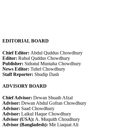
EDITORIAL BOARD
Chief Editor:
Abdul Quddus Chowdhury
Editor:
Ruhul Quddus Chowdhury
Publisher:
Sidratul Muntaha Chowdhury
News Editor:
Tuhel Chowdhury
Staff Reporter:
Shudip Dash
ADVISORY BOARD
Chief Advisor:
Dewan Shuaib Afzal
Advisor:
Dewan Abdul Gofran Chowdhury
Advisor:
Saad Chowdhury
Advisor:
Laikul Haque Chowdhury
Advisor (USA):
A. Muquith Choudhury
Advisor (Bangladesh):
Mir Liaquat Ali