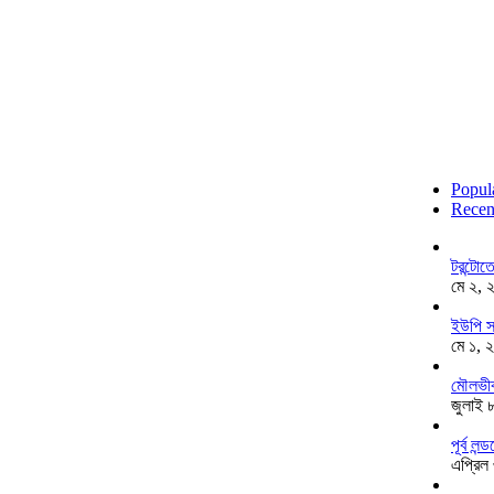
Popul
Recen
টরন্টো
মে ২, 
ইউপি স
মে ১, 
মৌলভীব
জুলাই 
পূর্ব ল
এপ্রিল