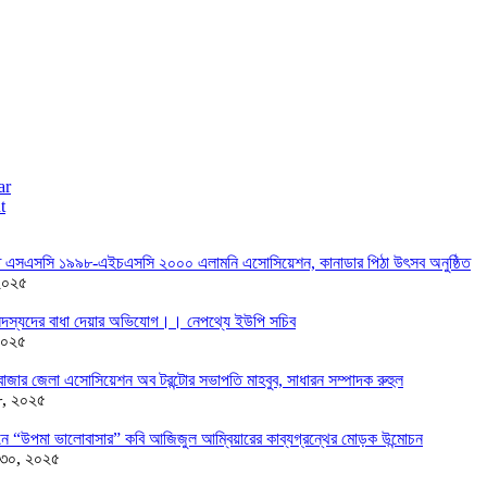
ar
t
তে এসএসসি ১৯৯৮-এইচএসসি ২০০০ এলামনি এসোসিয়েশন, কানাডার পিঠা উৎসব অনুষ্ঠিত
২০২৫
দস্যদের বাধা দেয়ার অভিযোগ।। নেপথ্যে ইউপি সচিব
২০২৫
াজার জেলা এসোসিয়েশন অব টরন্টোর সভাপতি মাহবুব, সাধারন সম্পাদক রুহুল
৮, ২০২৫
ন্ডনে “উপমা ভালোবাসার” কবি আজিজুল আম্বিয়ারের কাব্যগ্রন্থের মোড়ক উন্মোচন
 ৩০, ২০২৫