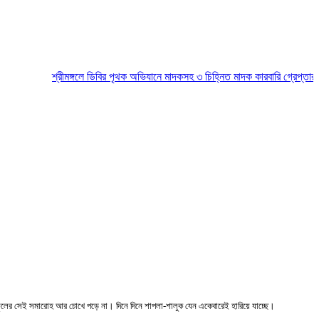
শ্রীমঙ্গলে ডিবির পৃথক অভিযানে মাদকসহ ৩ চিহ্নিত মাদক কারবারি গ্রেপ্তার
মৌলভী
লা ফুলের সেই সমারোহ আর চোখে পড়ে না। দিনে দিনে শাপলা-শালুক যেন একেবারেই হারিয়ে যাচ্ছে।