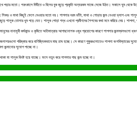
ো চোখে পড়ার মতো। শরৎকালে দিঘীতে ও বিলের বুক জুড়ে প্রকৃতি অন্যরকম সাজে সেজে উঠত। সকালে ঘুম থেকে 
 গাছ শিকড় ও মাথা কিছুই ফেলে দেওয়ার মতো নয়। শাপলার নরম ডাঁটা, মাথা ও গোড়ায় জন্ম নেওয়া ড্যাপ এবং শালুক স
 বিল জুড়ে শালুক তোলার ধুম পড়ে যেত। শালুক পোড়া গন্ধ এখনো প্রবীণদের শৈশবের কথা মনে করিয়ে দেয়। শাপলা,
ুষের নানামুখী কর্মকান্ড ও কৃষিতে অতিমাত্রায় আগাছানাশক ওষুধ প্রয়োগের কারণে শাপলার জন্মস্থলগুলো ধ্
ুর জলাশয়গুলো পরিষ্কার করে বাণিজ্যিকভাবে মাছ চাষ হচ্ছে। সে কারণে পুকুরগুলোতেও শাপলা বংশবিস্তারের স
া জন্মানোর সুযোগ পাচ্ছে না।
া মা শালুক বিনষ্ট হয়ে যাচ্ছে। ফলে নতুন করে শাপলার গাছ জন্ম হচ্ছে না।