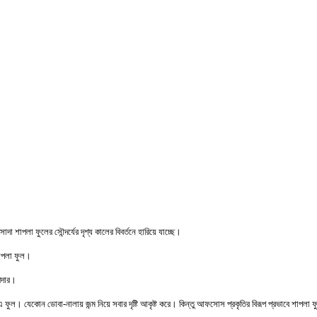
শাপলা ফুলের সৌন্দর্যের দৃশ্য কালের বিবর্তনে হারিয়ে যাচ্ছে।
শাপলা ফুল।
শীদার।
 এ ফুল। যেকোন ডোবা-নালায় জন্ম নিয়ে সবার দৃষ্টি আকৃষ্ট করে। কিন্তু আফসোস প্রকৃতির বিরূপ প্রভাবে শাপ