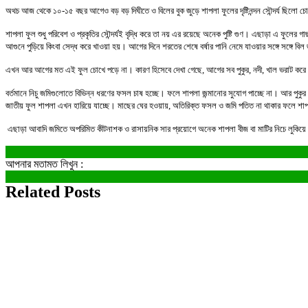
অথচ আজ থেকে ১০-১৫ বছর আগেও বড় বড় দিঘীতে ও বিলের বুক জুড়ে শাপলা ফুলের দৃষ্টিনন্দন সৌন্দর্য ছিল
শাপলা ফুল শুধু পরিবেশ ও প্রকৃতির সৌন্দর্যই বৃদ্ধি করে তা নয় এর রয়েছে অনেক পুষ্টি গুণ। এছাড়া এ ফুলের
আগুনে পুড়িয়ে কিংবা সেদ্ধ করে খাওয়া হয়। আগের দিনে শরতের শেষে বর্ষার পানি নেমে যাওয়ার সঙ্গে সঙ্গে
এখন আর আগের মত এই ফুল চোখে পড়ে না। কারণ হিসেবে দেখা গেছে, আগের সব পুকুর, নদী, খাল ভরাট করে মান
বর্তমানে নিচু জমিগুলোতে বিভিন্ন ধরণের ফসল চাষ হচ্ছে। ফলে শাপলা জন্মানোর সুযোগ পাচ্ছে না। আর পুক
জাতীয় ফুল শাপলা এখন হারিয়ে যাচ্ছে। মাছের ঘের হওয়ায়, অতিরিক্ত ফসল ও জমি পতিত না থাকার ফলে শাপল
এছাড়া আবাদি জমিতে অপরিমিত কীটনাশক ও রাসায়নিক সার প্রয়োগে অনেক শাপলা বীজ বা মাটির নিচে লুকিয়ে থাক
আপনার মতামত লিখুন :
Related Posts