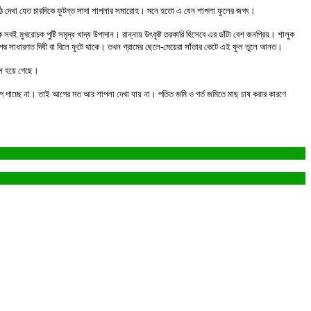
উঠে দেখা যেত চারদিকে ফুটন্ত সাদা শাপলার সমারোহ। মনে হতো এ যেন শাপলা ফুলের জগৎ।
বই মুখরোচক পুষ্টি সমৃদ্ধ খাদ্য উপাদান। রান্নায় উৎকৃষ্ট তরকারি হিসেবে এর ডাঁটা বেশ জনপ্রিয়। শালুক
 পদ্ম সাধারণত দিঘী বা বিলে ফুটে থাকে। তখন গ্রামের ছেলে-মেয়েরা সাঁতার কেটে এই ফুল তুলে আনত।
বংস হয়ে গেছে।
ুযোগ পাচ্ছে না। তাই আগের মত আর শাপলা দেখা যায় না। পতিত জমি ও গর্ত জমিতে মাছ চাষ করার কারণে