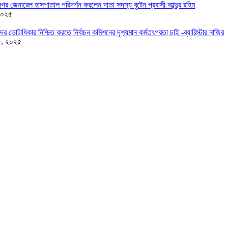
র জেনারেল হাসপাতাল পরিদর্শন করলেন দাতা সদস্য বৃটেন প্রবাসী আব্দুর রহিম
২০২৫
দের ভোটাধিকার নিশ্চিত করতে নির্বাচন কমিশনের দৃশ‍্যমান কর্মতৎপরতা চাই -ব্যারিস্টার নাজির
৫, ২০২৫