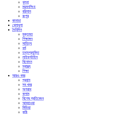
খুলনা
ময়মনসিংহ
বরিশাল
রংপুর
কানাডা
খেলাধুলা
দৈনিন্দিন
মুক্তমত
শিক্ষাঙ্গন
সাহিত্য
ধর্ম
তথ্যপ্রযুক্তি
লাইফস্টাইল
বিনোদন
স্বাস্থ্য
শিক্ষা
আরও খবর
প্রবাস
সব খবর
অপরাধ
কলাম
বিশেষ প্রতিবেদন
আবহাওয়া
মিডিয়া
কৃষি