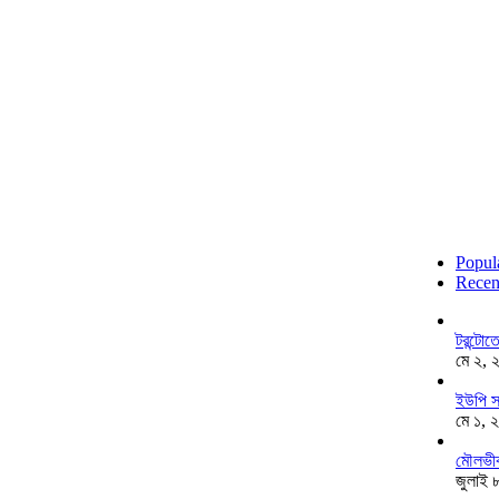
Popul
Recen
টরন্টো
মে ২, 
ইউপি স
মে ১, 
মৌলভীব
জুলাই 