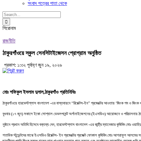
সংবাদ পত্রের পাতা থেকে
Search
for:
শিরোনাম
রাজনীতি
ঠাকুরগাঁওয়ে স্কুল সেনসিটাইজেসন প্রোগ্রাম অনুষ্ঠিত
প্রকাশ: ১:৩২ পূর্বাহ্ণ জুন ১৯, ২০২৬
মোঃ শফিকুল ইসলাম দুলাল,ঠাকুরগাঁও প্রতিনিধিঃ
ঠাকুরগাঁওয়ে হারভেস্টপ্লাস বাংলাদেশ -এর বাস্তবায়নে “রিয়েক্টস-ইন” প্রজেক্টের আওতায় ‘জিংক গম ও জিংক
বুধবার (১৭ জুন) সকালে ইকো সোশ্যাল ডেভলপমেন্ট অর্গানাইজেশনের (ইএসডিও) আয়োজনে ও পরিচালনায় ঠাকুরগা
নুষ্ঠানে প্রধান অতিথি হিসেবে বক্তব্য দেন, হারভেস্টপ্লাস বাংলাদেশ -এর কান্ট্রি ম্যানেজার কৃষিবিদ মোঃ 
শতাধিক স্টুডেন্টদের মাঝে ইএসডিও রিয়েক্টস- ইন প্রজেক্টের প্রজেক্ট ফোকাল কৃষিবিদ মোঃ আশরাফুল আলমের স
ছাত্রীদের প্রতি জিংক সমৃদ্ধ চালের ভাত খাওয়ার অভ্যাস গড়ে তুলতে এবং অনুষ্ঠানের আলোচিত মেসেজ গুলি তাদ