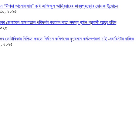
ন্ডনে “উপমা ভালোবাসার” কবি আজিজুল আম্বিয়ারের কাব্যগ্রন্থের মোড়ক উন্মোচন
 ৩০, ২০২৫
র জেনারেল হাসপাতাল পরিদর্শন করলেন দাতা সদস্য বৃটেন প্রবাসী আব্দুর রহিম
২০২৫
দের ভোটাধিকার নিশ্চিত করতে নির্বাচন কমিশনের দৃশ‍্যমান কর্মতৎপরতা চাই -ব্যারিস্টার নাজির
৫, ২০২৫