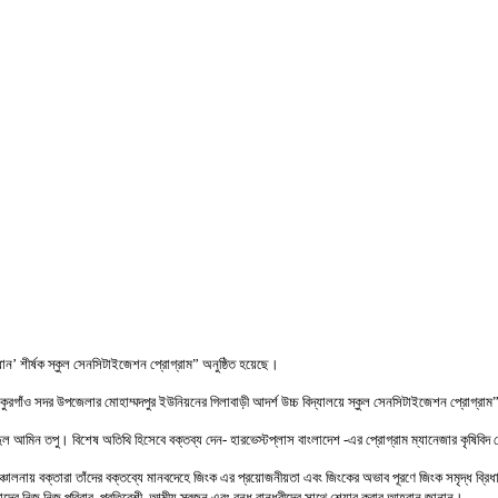
শ
 ধান’ শীর্ষক স্কুল সেনসিটাইজেশন প্রোগ্রাম” অনুষ্ঠিত হয়েছে।
ঁও সদর উপজেলার মোহাম্মদপুর ইউনিয়নের গিলাবাড়ী আদর্শ উচ্চ বিদ্যালয়ে স্কুল সেনসিটাইজেশন প্রোগ্রাম
ওয়াহিদুল আমিন তপু। বিশেষ অতিথি হিসেবে বক্তব্য দেন- হারভেস্টপ্লাস বাংলাদেশ -এর প্রোগ্রাম ম্যানেজার কৃষি
ঞ্চালনায় বক্তারা তাঁদের বক্তব্যে মানবদেহে জিংক এর প্রয়োজনীয়তা এবং জিংকের অভাব পূরণে জিংক সমৃদ্ধ ব
ের নিজ নিজ পরিবার, প্রতিবেশী, আত্মীয় স্বজন এবং বন্ধু বান্ধবীদের সাথে শেয়ার করার আহ্বান জানান।