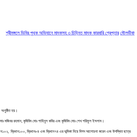
্রীমঙ্গলে ডিবির পৃথক অভিযানে মাদকসহ ৩ চিহ্নিত মাদক কারবারি গ্রেপ্তার
মৌলভীবাজারে আই
” অনুষ্ঠিত হয়।
বিদ মোঃ মজিবর রহমান, কৃষিবিদ মোঃ শাহিনুল কবির এবং কৃষিবিদ মোঃ শেখ শরিফুল ইসলাম।
্রিধান১০২, ব্রিধান১০০, ব্রিধান৮৪ এবং ব্রিধান৭৪ এর ভূমিকা নিয়ে বিশদ আলোচনা করেন এবং উপস্থিত ছাত্র