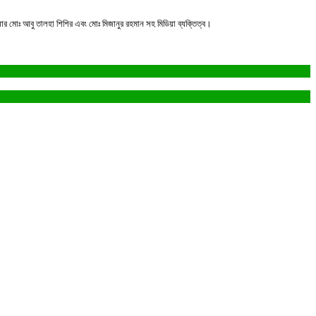
ফিসার মোঃ আবু তালহা শিশির এবং মোঃ মিজানুর রহমান সহ মিডিয়া ব্যক্তিত্ব।