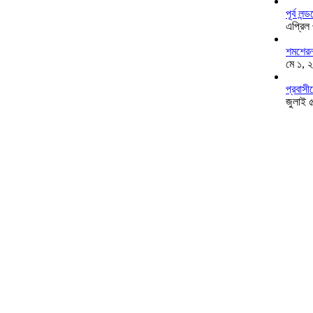
পূর্ব ল
এপ্রিল
শমশেরনগ
মে ১, 
প্রবাসী
জুলাই 