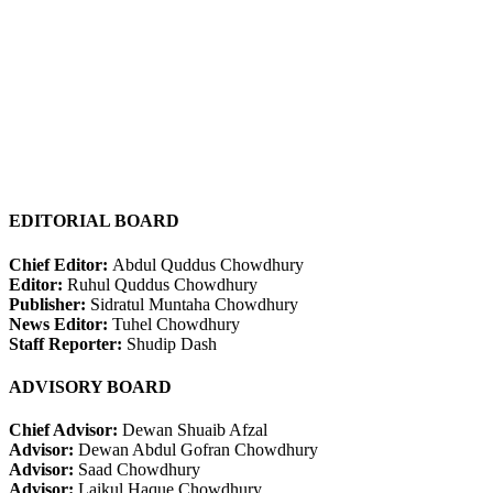
EDITORIAL BOARD
Chief Editor:
Abdul Quddus Chowdhury
Editor:
Ruhul Quddus Chowdhury
Publisher:
Sidratul Muntaha Chowdhury
News Editor:
Tuhel Chowdhury
Staff Reporter:
Shudip Dash
ADVISORY BOARD
Chief Advisor:
Dewan Shuaib Afzal
Advisor:
Dewan Abdul Gofran Chowdhury
Advisor:
Saad Chowdhury
Advisor:
Laikul Haque Chowdhury