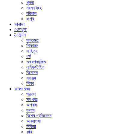
খুলনা
ময়মনসিংহ
বরিশাল
রংপুর
কানাডা
খেলাধুলা
দৈনিন্দিন
মুক্তমত
শিক্ষাঙ্গন
সাহিত্য
ধর্ম
তথ্যপ্রযুক্তি
লাইফস্টাইল
বিনোদন
স্বাস্থ্য
শিক্ষা
আরও খবর
প্রবাস
সব খবর
অপরাধ
কলাম
বিশেষ প্রতিবেদন
আবহাওয়া
মিডিয়া
কৃষি