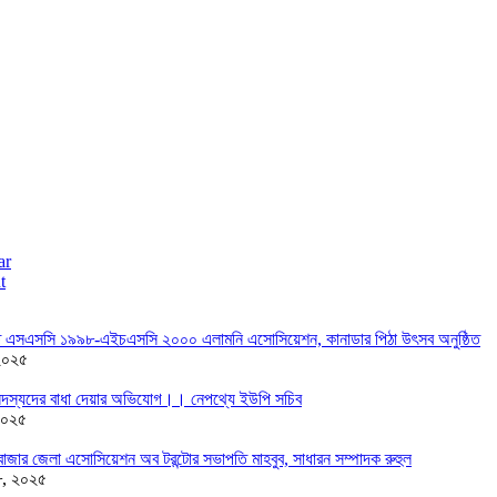
ar
t
তে এসএসসি ১৯৯৮-এইচএসসি ২০০০ এলামনি এসোসিয়েশন, কানাডার পিঠা উৎসব অনুষ্ঠিত
২০২৫
দস্যদের বাধা দেয়ার অভিযোগ।। নেপথ্যে ইউপি সচিব
২০২৫
াজার জেলা এসোসিয়েশন অব টরন্টোর সভাপতি মাহবুব, সাধারন সম্পাদক রুহুল
৮, ২০২৫