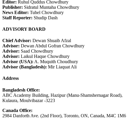
Editor:
Ruhul Quddus Chowdhury
Publisher:
Sidratul Muntaha Chowdhury
News Editor:
Tuhel Chowdhury
Staff Reporter:
Shudip Dash
ADVISORY BOARD
Chief Advisor:
Dewan Shuaib Afzal
Advisor:
Dewan Abdul Gofran Chowdhury
Advisor:
Saad Chowdhury
Advisor:
Laikul Haque Chowdhury
Advisor (USA):
A. Muquith Choudhury
Advisor (Bangladesh):
Mir Liaquat Ali
Address
Bangladesh Office:
ABC Academy Building, Hazipur (Manu-Shamshernagar Road),
Kulaura, Moulvibazar -3223
Canada Office:
2984 Danforth Ave. (2nd Floor), Toronto, ON, Canada, M4C 1M6