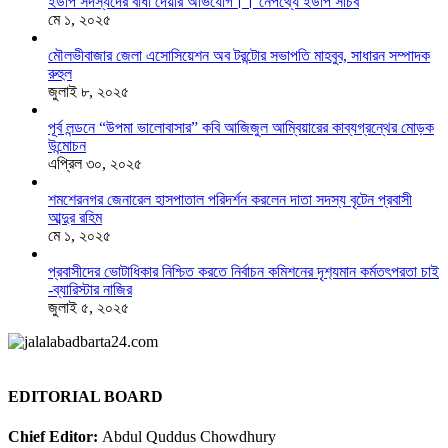
ইউপি সদস্যদের বাধা দেয়ার অভিযোগ।। নেপথ্যে ইউপি সচিব
মে ১, ২০২৫
মৌলভীবাজার জেলা এসোসিয়েশন অব টরন্টোর সভাপতি মাহবুব, সাধারন সম্পাদক
রুহুল
জুলাই ৮, ২০২৫
পূর্ব লন্ডনে “উপমা ভালোবাসার” কবি আজিজুল আম্বিয়ারের কাব্যগ্রন্থের মোড়ক
উন্মোচন
এপ্রিল ৩০, ২০২৫
শমশেরনগর জেনারেল হাসপাতাল পরিদর্শন করলেন দাতা সদস্য বৃটেন প্রবাসী
আব্দুর রহিম
মে ১, ২০২৫
প্রবাসীদের ভোটাধিকার নিশ্চিত করতে নির্বাচন কমিশনের দৃশ‍্যমান কর্মতৎপরতা চাই
-ব্যারিস্টার নাজির
জুলাই ৫, ২০২৫
EDITORIAL BOARD
Chief Editor:
Abdul Quddus Chowdhury