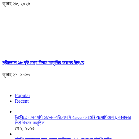
জুলাই ২৮, ২০২৬
শ্রীমঙ্গলে ১৮ ফুট লম্বা বিশাল আকৃতির অজগর উদ্ধার
জুলাই ২১, ২০২৬
Popular
Recent
টরন্টোতে এসএসসি ১৯৯৮-এইচএসসি ২০০০ এলামনি এসোসিয়েশন, কানাডার
পিঠা উৎসব অনুষ্ঠিত
মে ২, ২০২৫