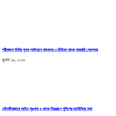
শ্রীমঙ্গলে ডিবির পৃথক অভিযানে মাদকসহ ৩ চিহ্নিত মাদক কারবারি গ্রেপ্তার
জুলাই ২৯, ২০২৬
মৌলভীবাজারে আইন-শৃঙ্খলা ও মাদক নিয়ন্ত্রণে পুলিশের মতবিনিময় সভা