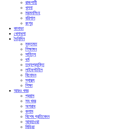
রাজশাহী
খুলনা
ময়মনসিংহ
বরিশাল
রংপুর
কানাডা
খেলাধুলা
দৈনিন্দিন
মুক্তমত
শিক্ষাঙ্গন
সাহিত্য
ধর্ম
তথ্যপ্রযুক্তি
লাইফস্টাইল
বিনোদন
স্বাস্থ্য
শিক্ষা
আরও খবর
প্রবাস
সব খবর
অপরাধ
কলাম
বিশেষ প্রতিবেদন
আবহাওয়া
মিডিয়া