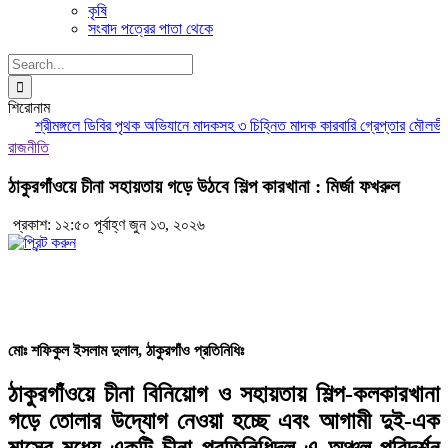
কৃষি
সংবাদ পত্রের পাতা থেকে
Search
for:
শিরোনাম
শ্রীমঙ্গলে ডিবির পৃথক অভিযানে মাদকসহ ৩ চিহ্নিত মাদক কারবারি গ্রেপ্তার
মৌলভীবাজার
রাজনীতি
ঠাকুরগাঁওয়ে চীনা সহায়তায় গড়ে উঠবে শিল্প কারখানা : মির্জা ফখরুল
প্রকাশ: ১২:৫০ পূর্বাহ্ণ জুন ১৩, ২০২৬
মোঃ শফিকুল ইসলাম দুলাল, ঠাকুরগাঁও প্রতিনিধিঃ
ঠাকুরগাঁওয়ে চীনা বিনিয়োগ ও সহায়তায় শিল্প-কলকারখানা
গড়ে তোলার উদ্যোগ নেওয়া হচ্ছে এবং আগামী দুই-এক