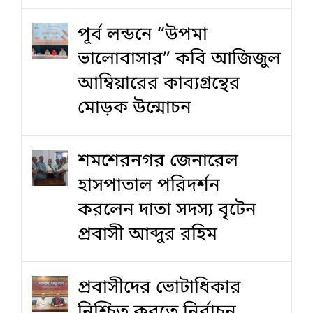
পূর্ব লন্ডনে “উপমা
ভালোবাসার” কবি আজিজুল
আম্বিয়ারের কাব্যগ্রন্থের
মোড়ক উন্মোচন
শমশেরনগর জেনারেল
হাসপাতাল পরিদর্শন
করলেন দাতা সদস্য বৃটেন
প্রবাসী আব্দুর রহিম
প্রবাসীদের ভোটাধিকার
নিশ্চিত করতে নির্বাচন