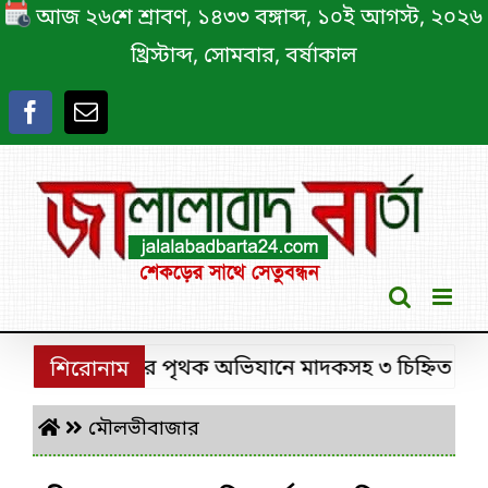
Skip
আজ ২৬শে শ্রাবণ, ১৪৩৩ বঙ্গাব্দ, ১০ই আগস্ট, ২০২৬
to
খ্রিস্টাব্দ, সোমবার, বর্ষাকাল
content
শ্রীমঙ্গলে ডিবির পৃথক অভিযানে মাদকসহ ৩ চিহ্নিত মাদক কা
শিরোনাম
মৌলভীবাজার