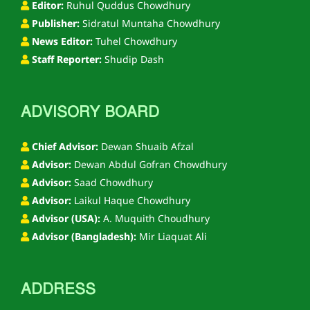
Editor:
Ruhul Quddus Chowdhury
Publisher:
Sidratul Muntaha Chowdhury
News Editor:
Tuhel Chowdhury
Staff Reporter:
Shudip Dash
ADVISORY BOARD
Chief Advisor:
Dewan Shuaib Afzal
Advisor:
Dewan Abdul Gofran Chowdhury
Advisor:
Saad Chowdhury
Advisor:
Laikul Haque Chowdhury
Advisor (USA):
A. Muquith Choudhury
Advisor (Bangladesh):
Mir Liaquat Ali
ADDRESS