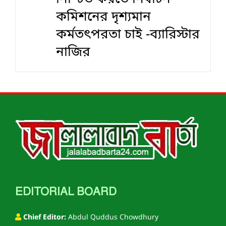
কমিশনের দৃশ‍্যমান
কর্মতৎপরতা চাই -ব্যারিস্টার
নাজির
EDITORIAL BOARD
Chief Editor:
Abdul Quddus Chowdhury