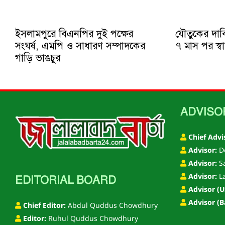
ইসলামপুরে বিএনপির দুই পক্ষের
যৌতুকের দাবিত
সংঘর্ষ, এমপি ও সাধারণ সম্পাদকের
৭ মাস পর স্বাম
গাড়ি ভাঙচুর
ADVISO
Chief Advi
Advisor:
De
Advisor:
S
Advisor:
La
EDITORIAL BOARD
Advisor (U
Advisor (B
Chief Editor:
Abdul Quddus Chowdhury
Editor:
Ruhul Quddus Chowdhury