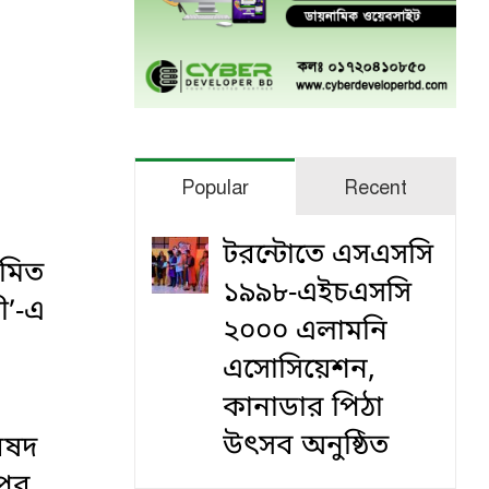
Popular
Recent
টরন্টোতে এসএসসি
য়মিত
১৯৯৮-এইচএসসি
ী’-এ
২০০০ এলামনি
এসোসিয়েশন,
কানাডার পিঠা
উৎসব অনুষ্ঠিত
িষদ
পুর