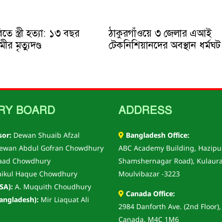
ে স্ত্রী হত্যা: ১৩ বছর
ঠাকুরগাঁওয়ে ৩ জেলার এআই
ীর মৃত্যুদণ্ড
টেকনিশিয়ানদের অবস্থান ধর্মঘট
RY BOARD
ADDRESS
sor:
Dewan Shuaib Afzal
Bangladesh Office:
wan Abdul Gofran Chowdhury
ABC Academy Building, Hazipu
aad Chowdhury
Shamshernagar Road), Kulaura
ikul Haque Chowdhury
Moulvibazar -3223
SA):
A. Muquith Choudhury
Canada Office:
angladesh):
Mir Liaquat Ali
2984 Danforth Ave. (2nd Floor),
Canada, M4C 1M6