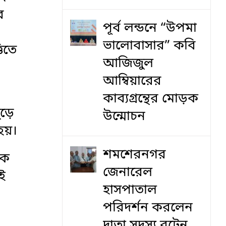
র
পূর্ব লন্ডনে “উপমা
ভালোবাসার” কবি
তিতে
আজিজুল
আম্বিয়ারের
কাব্যগ্রন্থের মোড়ক
ুড়ে
উন্মোচন
হয়।
শমশেরনগর
িক
জেনারেল
ই
হাসপাতাল
পরিদর্শন করলেন
দাতা সদস্য বৃটেন