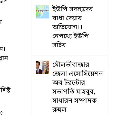
ইউপি সদস্যদের
বাধা দেয়ার
া
অভিযোগ।।
নেপথ্যে ইউপি
সচিব
ন।
ধান
মৌলভীবাজার
জেলা এসোসিয়েশন
অব টরন্টোর
িষ্ট
সভাপতি মাহবুব,
সাধারন সম্পাদক
রুহুল
বং