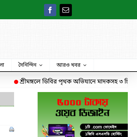
লা
দৈনিন্দিন
আরও খবর
শ্রীমঙ্গলে ডিবির পৃথক অভিযানে মাদকসহ ৩ চিহ্নিত মাদ