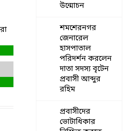
উন্মোচন
শমশেরনগর
করা
জেনারেল
হাসপাতাল
পরিদর্শন করলেন
দাতা সদস্য বৃটেন
প্রবাসী আব্দুর
রহিম
প্রবাসীদের
ভোটাধিকার