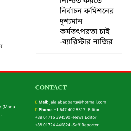
নিশ্চিত করতে
নির্বাচন কমিশনের
দৃশ‍্যমান
কর্মতৎপরতা চাই
-ব্যারিস্টার নাজির
ির
CONTACT
Mail:
jalalabadbarta@hotmail.com
r (Manu-
Phone:
+1 647 402 5317 -Editor
,
+88 01716 394590 -News Editor
+88 01724 446824 -Saff Reporter