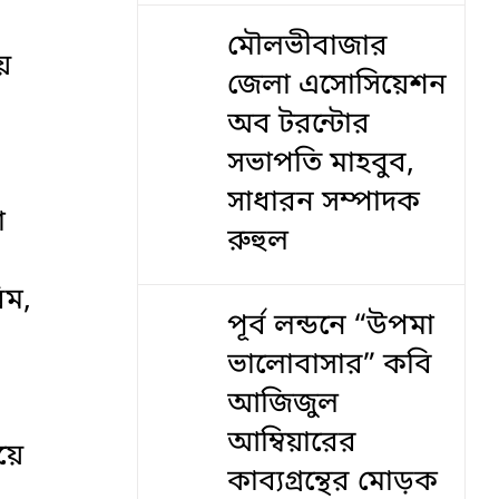
মৌলভীবাজার
য়
জেলা এসোসিয়েশন
অব টরন্টোর
সভাপতি মাহবুব,
সাধারন সম্পাদক
া
রুহুল
িম,
পূর্ব লন্ডনে “উপমা
ভালোবাসার” কবি
আজিজুল
আম্বিয়ারের
য়ে
কাব্যগ্রন্থের মোড়ক