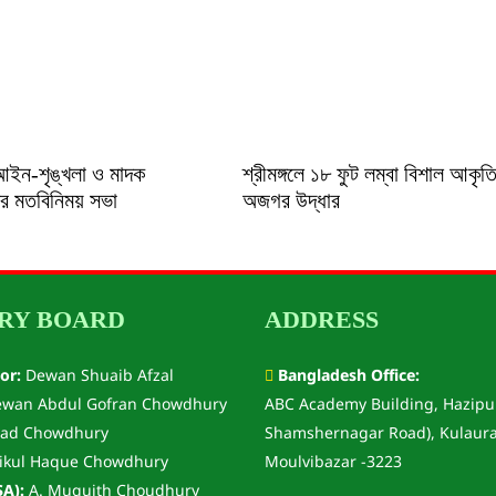
আইন-শৃঙ্খলা ও মাদক
শ্রীমঙ্গলে ১৮ ফুট লম্বা বিশাল আকৃত
শের মতবিনিময় সভা
অজগর উদ্ধার
RY BOARD
ADDRESS
or:
Dewan Shuaib Afzal
Bangladesh Office:
wan Abdul Gofran Chowdhury
ABC Academy Building, Hazipu
ad Chowdhury
Shamshernagar Road), Kulaura
ikul Haque Chowdhury
Moulvibazar -3223
A):
A. Muquith Choudhury