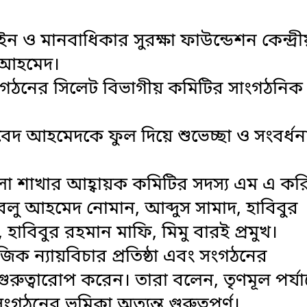
 ও মানবাধিকার সুরক্ষা ফাউন্ডেশন কেন্দ্রী
 আহমেদ।
ংগঠনের সিলেট বিভাগীয় কমিটির সাংগঠনিক
বেদ আহমেদকে ফুল দিয়ে শুভেচ্ছা ও সংবর্ধন
লা শাখার আহ্বায়ক কমিটির সদস্য এম এ কর
লু আহমেদ নোমান, আব্দুস সামাদ, হাবিবুর
 হাবিবুর রহমান মাফি, মিমু বারই প্রমুখ।
াজিক ন্যায়বিচার প্রতিষ্ঠা এবং সংগঠনের
ুত্বারোপ করেন। তারা বলেন, তৃণমূল পর্যা
ঠনের ভূমিকা অত্যন্ত গুরুত্বপূর্ণ।