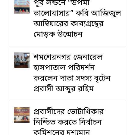
পূর্ব লন্ডনে “উপমা
ভালোবাসার” কবি আজিজুল
আম্বিয়ারের কাব্যগ্রন্থের
মোড়ক উন্মোচন
শমশেরনগর জেনারেল
হাসপাতাল পরিদর্শন
করলেন দাতা সদস্য বৃটেন
প্রবাসী আব্দুর রহিম
প্রবাসীদের ভোটাধিকার
নিশ্চিত করতে নির্বাচন
কমিশনের দৃশ‍্যমান