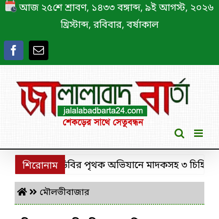
Skip
আজ ২৫শে শ্রাবণ, ১৪৩৩ বঙ্গাব্দ, ৯ই আগস্ট, ২০২৬
to
খ্রিস্টাব্দ, রবিবার, বর্ষাকাল
content
শ্রীমঙ্গলে ডিবির পৃথক অভিযানে মাদকসহ ৩ চিহ্নিত মাদক
শিরোনাম
মৌলভীবাজার