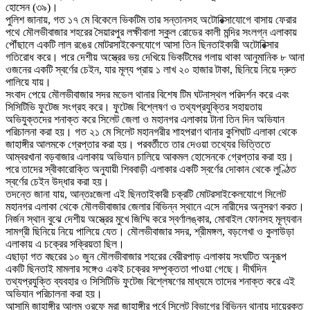
হোসেন (৩৯)।
পুলিশ জানায়, গত ১৭ মে বিকেলে ভিকটিম তার সন্তানসহ অটোরিক্সাযোগে বাসায় ফেরার
পথে মৌলভীবাজার শহরের সৈয়ারপুর লক্ষীবালা স্কুল রোডের কালী মন্দির সংলগ্ন এলাকায়
পৌঁছালে একটি লাল রঙের মোটরসাইকেলযোগে আসা তিন ছিনতাইকারী অটোরিক্সার
গতিরোধ করে। পরে দেশীয় অস্ত্রের ভয় দেখিয়ে ভিকটিমের গলায় থাকা আনুমানিক ৮ আনা
ওজনের একটি স্বর্ণের চেইন, যার মূল্য প্রায় ১ লাখ ২০ হাজার টাকা, ছিনিয়ে নিয়ে দ্রুত
পালিয়ে যায়।
সংবাদ পেয়ে মৌলভীবাজার সদর মডেল থানার বিশেষ টিম ঘটনাস্থল পরিদর্শন করে এবং
সিসিটিভি ফুটেজ সংগ্রহ করে। ফুটেজ বিশ্লেষণ ও তথ্যপ্রযুক্তির সহায়তায়
অভিযুক্তদের শনাক্ত করে সিলেট জেলা ও মহানগর এলাকায় টানা তিন দিন অভিযান
পরিচালনা করা হয়। গত ২১ মে সিলেট মহানগরীর শাহপরাণ থানার কুশিঘাট এলাকা থেকে
জাহাঙ্গীর আলমকে গ্রেপ্তার করা হয়। পরবর্তীতে তার দেওয়া তথ্যের ভিত্তিতে
আম্বরখানা বড়বাজার এলাকায় অভিযান চালিয়ে আকমল হোসেনকে গ্রেপ্তার করা হয়।
পরে তাদের স্বীকারোক্তি অনুযায়ী শিববাড়ী এলাকার একটি স্বর্ণের দোকান থেকে লুণ্ঠিত
স্বর্ণের চেইন উদ্ধার করা হয়।
তদন্তে জানা যায়, আন্তঃজেলা এই ছিনতাইকারী চক্রটি মোটরসাইকেলযোগে সিলেট
মহানগর এলাকা থেকে মৌলভীবাজার জেলার বিভিন্ন স্থানে এসে নারীদের অনুসরণ করত।
নির্জন স্থান বুঝে দেশীয় অস্ত্রের মুখে জিম্মি করে স্বর্ণালঙ্কার, মোবাইল ফোনসহ মূল্যবান
সামগ্রী ছিনিয়ে নিয়ে পালিয়ে যেত। মৌলভীবাজার সদর, শ্রীমঙ্গল, বড়লেখা ও কুলাউড়া
এলাকায় এ চক্রের সক্রিয়তা ছিল।
এছাড়া গত বছরের ১০ জুন মৌলভীবাজার শহরের বেরীরপাড় এলাকায় সংঘটিত অনুরূপ
একটি ছিনতাই মামলার সঙ্গেও একই চক্রের সম্পৃক্ততা পাওয়া গেছে। দীর্ঘদিন
তথ্যপ্রযুক্তি ব্যবহার ও সিসিটিভি ফুটেজ বিশ্লেষণের মাধ্যমে তাদের শনাক্ত করে এই
অভিযান পরিচালনা করা হয়।
আসামি জাহাঙ্গীর আলম ওরফে মরা জাহাঙ্গীর পূর্বে সিলেট বিভাগের বিভিন্ন থানায় দায়েরকৃত