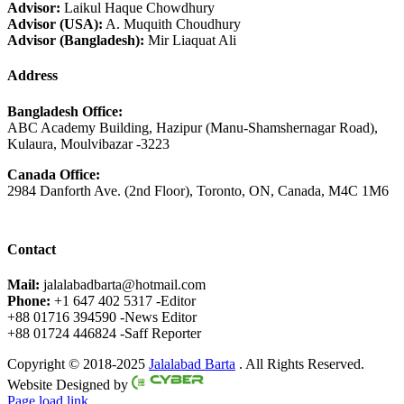
Advisor:
Laikul Haque Chowdhury
Advisor (USA):
A. Muquith Choudhury
Advisor (Bangladesh):
Mir Liaquat Ali
Address
Bangladesh Office:
ABC Academy Building, Hazipur (Manu-Shamshernagar Road),
Kulaura, Moulvibazar -3223
Canada Office:
2984 Danforth Ave. (2nd Floor), Toronto, ON, Canada, M4C 1M6
Contact
Mail:
jalalabadbarta@hotmail.com
Phone:
+1 647 402 5317 -Editor
+88 01716 394590 -News Editor
+88 01724 446824 -Saff Reporter
Copyright © 2018-2025
Jalalabad Barta
. All Rights Reserved.
Website Designed by
Page load link