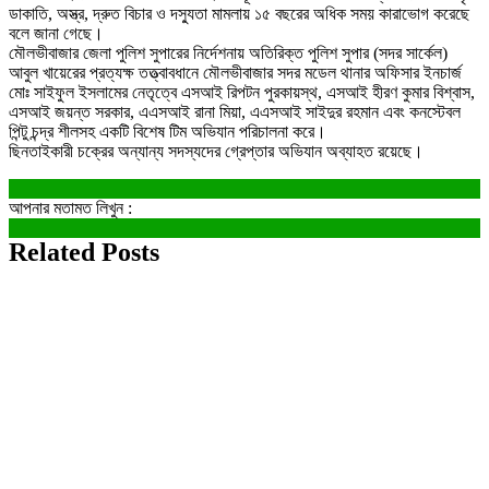
ডাকাতি, অস্ত্র, দ্রুত বিচার ও দস্যুতা মামলায় ১৫ বছরের অধিক সময় কারাভোগ করেছে
বলে জানা গেছে।
মৌলভীবাজার জেলা পুলিশ সুপারের নির্দেশনায় অতিরিক্ত পুলিশ সুপার (সদর সার্কেল)
আবুল খায়েরের প্রত্যক্ষ তত্ত্বাবধানে মৌলভীবাজার সদর মডেল থানার অফিসার ইনচার্জ
মোঃ সাইফুল ইসলামের নেতৃত্বে এসআই রিপটন পুরকায়স্থ, এসআই হীরণ কুমার বিশ্বাস,
এসআই জয়ন্ত সরকার, এএসআই রানা মিয়া, এএসআই সাইদুর রহমান এবং কনস্টেবল
পিন্টু চন্দ্র শীলসহ একটি বিশেষ টিম অভিযান পরিচালনা করে।
ছিনতাইকারী চক্রের অন্যান্য সদস্যদের গ্রেপ্তার অভিযান অব্যাহত রয়েছে।
আপনার মতামত লিখুন :
Related Posts