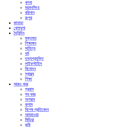
খুলনা
ময়মনসিংহ
বরিশাল
রংপুর
কানাডা
খেলাধুলা
দৈনিন্দিন
মুক্তমত
শিক্ষাঙ্গন
সাহিত্য
ধর্ম
তথ্যপ্রযুক্তি
লাইফস্টাইল
বিনোদন
স্বাস্থ্য
শিক্ষা
আরও খবর
প্রবাস
সব খবর
অপরাধ
কলাম
বিশেষ প্রতিবেদন
আবহাওয়া
মিডিয়া
কৃষি