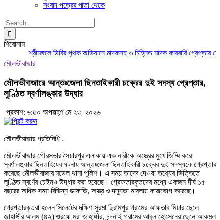
সংবাদ পত্রের পাতা থেকে
Search
for:
শিরোনাম
শ্রীমঙ্গলে ডিবির পৃথক অভিযানে মাদকসহ ৩ চিহ্নিত মাদক কারবারি গ্রেপ্তার
মৌলভী
মৌলভীবাজার
মৌলভীবাজারে আন্তঃজেলা ছিনতাইকারী চক্রের দুই সদস্য গ্রেপ্তার,
লুণ্ঠিত স্বর্ণালঙ্কার উদ্ধার
প্রকাশ: ৬:৫০ অপরাহ্ণ মে ২৩, ২০২৬
মৌলভীবাজার প্রতিনিধি :
মৌলভীবাজার পৌরসভার সৈয়ারপুর এলাকায় এক নারীকে অস্ত্রের মুখে জিম্মি করে
স্বর্ণালঙ্কার ছিনতাইয়ের ঘটনায় আন্তঃজেলা ছিনতাইকারী চক্রের দুই সদস্যকে গ্রেপ্তার
করেছে মৌলভীবাজার মডেল থানা পুলিশ। এ সময় তাদের দেওয়া তথ্যের ভিত্তিতে
লুণ্ঠিত স্বর্ণের চেইনও উদ্ধার করা হয়েছে। গ্রেফতারকৃতদের মধ্যে একজন দীর্ঘ ১৫
বছরের অধিক সময় বিভিন্ন ডাকাতি, অস্ত্র ও দস্যুতা মামলায় কারাভোগ করেছে।
গ্রেপ্তারকৃতরা হলেন সিলেটের দক্ষিণ সুরমা ছিরামপুর গ্রামের আফতাব মিয়ার ছেলে
জাহাঙ্গীর আলম (৪২) ওরফে মরা জাহাঙ্গীর, চন্দনাই গ্রামের আবুল হোসেনের ছেলে আকমল