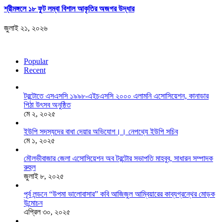
শ্রীমঙ্গলে ১৮ ফুট লম্বা বিশাল আকৃতির অজগর উদ্ধার
জুলাই ২১, ২০২৬
Popular
Recent
টরন্টোতে এসএসসি ১৯৯৮-এইচএসসি ২০০০ এলামনি এসোসিয়েশন, কানাডার
পিঠা উৎসব অনুষ্ঠিত
মে ২, ২০২৫
ইউপি সদস্যদের বাধা দেয়ার অভিযোগ।। নেপথ্যে ইউপি সচিব
মে ১, ২০২৫
মৌলভীবাজার জেলা এসোসিয়েশন অব টরন্টোর সভাপতি মাহবুব, সাধারন সম্পাদক
রুহুল
জুলাই ৮, ২০২৫
পূর্ব লন্ডনে “উপমা ভালোবাসার” কবি আজিজুল আম্বিয়ারের কাব্যগ্রন্থের মোড়ক
উন্মোচন
এপ্রিল ৩০, ২০২৫